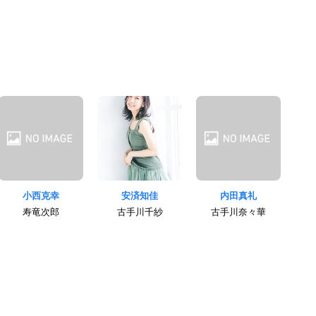
小西克幸
安済知佳
内田真礼
寿竜次郎
古手川千紗
古手川奈々華