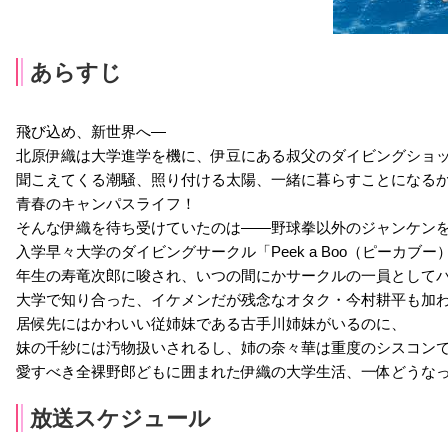
あらすじ
飛び込め、新世界へ―
北原伊織は大学進学を機に、伊豆にある叔父のダイビングショ
聞こえてくる潮騒、照り付ける太陽、一緒に暮らすことになる
青春のキャンパスライフ！
そんな伊織を待ち受けていたのは――野球拳以外のジャンケンを
入学早々大学のダイビングサークル「Peek a Boo（ピーカ
年生の寿竜次郎に唆され、いつの間にかサークルの一員として
大学で知り合った、イケメンだが残念なオタク・今村耕平も加
居候先にはかわいい従姉妹である古手川姉妹がいるのに、
妹の千紗には汚物扱いされるし、姉の奈々華は重度のシスコン
愛すべき全裸野郎どもに囲まれた伊織の大学生活、一体どうな
放送スケジュール