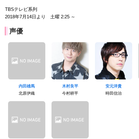
TBSテレビ系列
2018年7月14日より 土曜 2:25 ～
声優
内田雄馬
木村良平
安元洋貴
北原伊織
今村耕平
時田信治