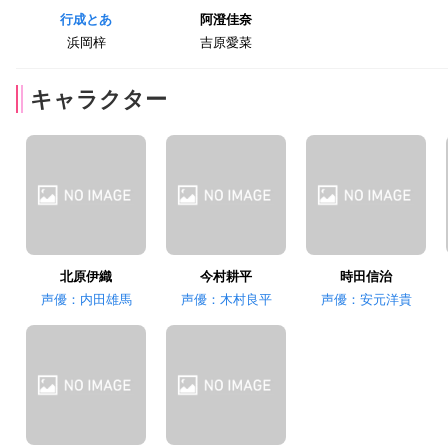
行成とあ
阿澄佳奈
浜岡梓
吉原愛菜
キャラクター
北原伊織
今村耕平
時田信治
声優：内田雄馬
声優：木村良平
声優：安元洋貴