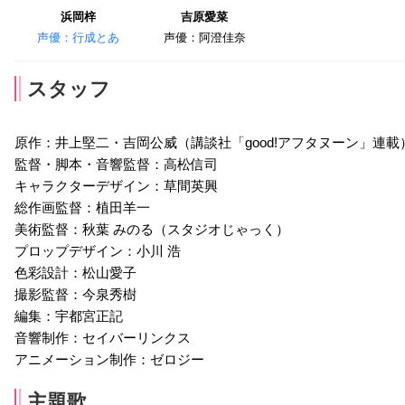
浜岡梓
吉原愛菜
声優：行成とあ
声優：阿澄佳奈
スタッフ
原作：井上堅二・吉岡公威（講談社「good!アフタヌーン」連載
監督・脚本・音響監督：高松信司
キャラクターデザイン：草間英興
総作画監督：植田羊一
美術監督：秋葉 みのる（スタジオじゃっく）
プロップデザイン：小川 浩
色彩設計：松山愛子
撮影監督：今泉秀樹
編集：宇都宮正記
音響制作：セイバーリンクス
アニメーション制作：ゼロジー
主題歌