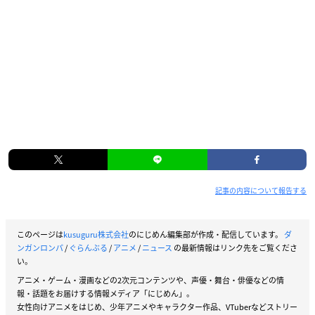
記事の内容について報告する
このページは
kusuguru株式会社
のにじめん編集部が作成・配信しています。
ダ
ンガンロンパ
/
ぐらんぶる
/
アニメ
/
ニュース
の最新情報はリンク先をご覧くださ
い。
アニメ・ゲーム・漫画などの2次元コンテンツや、声優・舞台・俳優などの情
報・話題をお届けする情報メディア「にじめん」。
女性向けアニメをはじめ、少年アニメやキャラクター作品、VTuberなどストリー