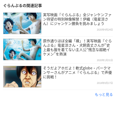
ぐらんぶるの関連記事
実写映画『ぐらんぶる』全ジャンケンファ
ン待望の特別映像解禁！伊織（竜星涼さ
ん）にジャンケン勝負を挑みましょう
2020年4月24日
原作通りほぼ全編「裸」！実写映画『ぐら
んぶる』竜星涼さん・犬飼貴丈さんが”史
上最も服を着てない主人公”残念な超絶イ
ケメン”を熱演
2020年1月31日
そうだよアホだよ！軟式globe・パークマ
ンサーさんがアニメ『ぐらんぶる』で声優
に挑戦！
2018年9月17日
もっと見る