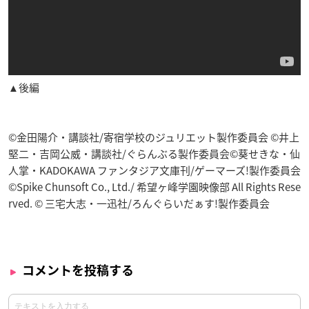
▲後編
©金田陽介・講談社/寄宿学校のジュリエット製作委員会 ©井上
堅二・吉岡公威・講談社/ぐらんぶる製作委員会©葵せきな・仙
人掌・KADOKAWA ファンタジア文庫刊/ゲーマーズ!製作委員会
©Spike Chunsoft Co., Ltd./ 希望ヶ峰学園映像部 All Rights Rese
rved. © 三宅大志・一迅社/ろんぐらいだぁす!製作委員会
コメントを投稿する