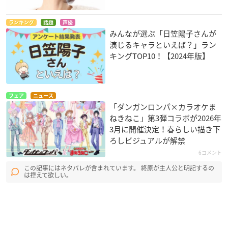
ランキング
話題
声優
みんなが選ぶ「日笠陽子さんが
演じるキャラといえば？」ラン
キングTOP10！【2024年版】
フェア
ニュース
「ダンガンロンパ×カラオケま
ねきねこ」第3弾コラボが2026年
3月に開催決定！春らしい描き下
ろしビジュアルが解禁
6コメント
この記事にはネタバレが含まれています。 終原が主人公と明記するの
は控えて欲しい。