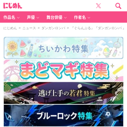
に
じ
め
ん
作品名
声優
舞台俳優
作者名
にじめん
>
ニュース
>
ダンガンロンパ
> 『ぐらんぶる』『ダンガンロンハ