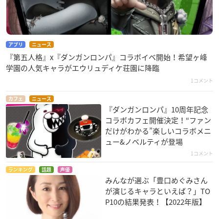
アプリ
ニュース
『第五人格』x『ダンガンロンパ』コラボイベ開始！希望ヶ峰
学園の人気キャラがエウリュディケ荘園に降臨
1コメント
カフェ
ニュース
『ダンガンロンパ』10周年記念
コラボカフェ開催決定！“ファン
だけがわかる”楽しいコラボメニ
ュー&ノベルティが登場
1コメント
ランキング
話題
声優
みんなが選ぶ「豊口めぐみさん
が演じるキャラといえば？」TO
P10の結果発表！【2022年版】