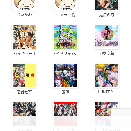
ちいかわ
キャラ一覧
鬼滅の刃
ハイキュー!!
アイドリッシ...
刀剣乱舞
暗殺教室
銀魂
HUNTER...
呪術廻戦
ヒプノシスマ...
テニスの王子様