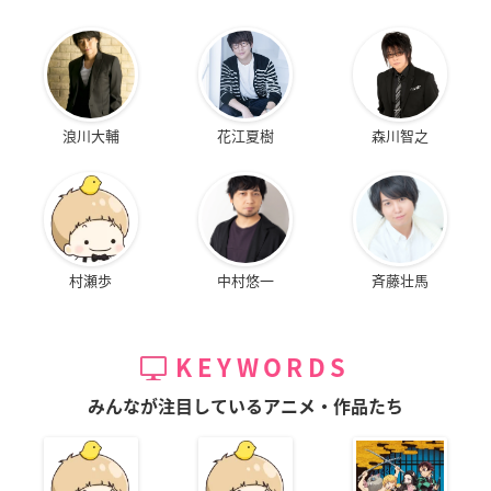
浪川大輔
花江夏樹
森川智之
村瀬歩
中村悠一
斉藤壮馬
KEYWORDS
みんなが注目しているアニメ・作品たち