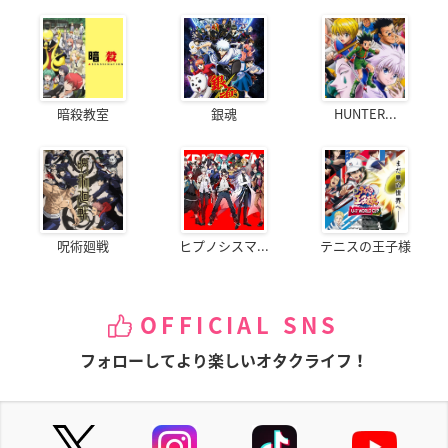
暗殺教室
銀魂
HUNTER...
呪術廻戦
ヒプノシスマ...
テニスの王子様
OFFICIAL SNS
フォローしてより楽しいオタクライフ！