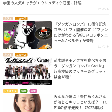
学園の人気キャラがエウリュディケ荘園に降臨
1コメント
カフェ
ニュース
『ダンガンロンパ』10周年記念
コラボカフェ開催決定！“ファン
だけがわかる”楽しいコラボメニ
ュー&ノベルティが登場
1コメント
カフェ
ニュース
苗木誠やモノクマを食べちゃお
う「ダンガンロンパ×Gratte」
超高校級のクッキー＆グラッテ
は全18種！
ランキング
話題
声優
みんなが選ぶ「豊口めぐみさん
が演じるキャラといえば？」TO
P10の結果発表！【2022年版】