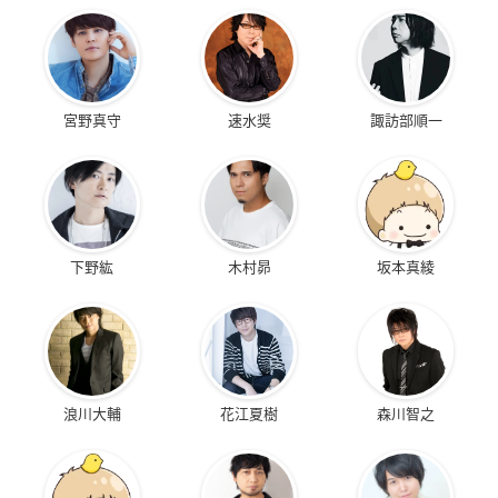
宮野真守
速水奨
諏訪部順一
下野紘
木村昴
坂本真綾
浪川大輔
花江夏樹
森川智之