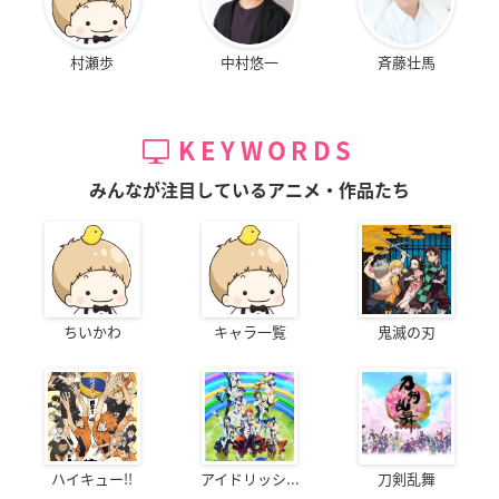
村瀬歩
中村悠一
斉藤壮馬
KEYWORDS
みんなが注目しているアニメ・作品たち
ちいかわ
キャラ一覧
鬼滅の刃
ハイキュー!!
アイドリッシ...
刀剣乱舞