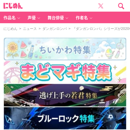
に
じ
め
ん
作品名
声優
舞台俳優
作者名
にじめん
>
ニュース
>
ダンガンロンパ
> 『ダンガンロンパ』シリーズが202