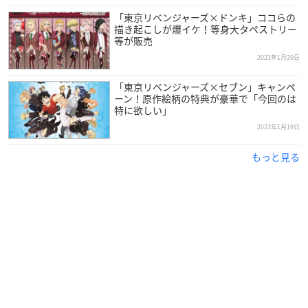
（東京都千代田区丸の内１丁目１−９−１ 東京駅一番街B１ 東
「東京リベンジャーズ×ドンキ」ココらの
京キャラクターストリート内）
描き起こしが爆イケ！等身大タペストリー
等が販売
2023年1月20日
「東京リベンジャーズ×セブン」キャンペ
ーン！原作絵柄の特典が豪華で「今回のは
💥「
東京リベンジャーズ
」WEGO💥
特に欲しい」
描き下ろしイラストの着⽤アイテムやアクリルスタンドなど
2023年1月19日
WEGO⼀部店舗にて発売！🔥
さらに、コラボアイテム発売を記念して、WEGO⼀部店舗で
もっと見る
特⼤パネルの設置も！！🐉🏍🎋🪡❄️
✅詳細はこちら✅
https://t.co/PKiAzBQxwW
#東京リベンジ
ャーズ
#東リベ
#WEGO
pic.twitter.com/Mz1oKeHej1
— WEGO ウィゴー (@WEGO_press)
January 27, 2023
／
グッズ一覧！
＼