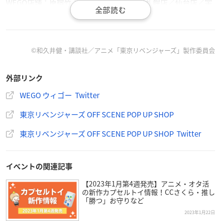
WEGO店舗：原宿竹下通り店／心斎橋店／札幌店／仙台店／宇
都宮インターパークビレッジ店／イオンモール高崎店／大宮ア
ルシェ店／ららぽーとTOKYO-BAY店／池袋Ｐ’パルコ店／らら
ぽーと横浜店／静岡パルコ店／ららぽーと愛知東郷店／大須店
／京都店／三宮店／WEGO TOKYOイオンモール岡山店／広島
©和久井健・講談社／アニメ「東京リベンジャーズ」製作委員会
店／キャナルシティ博多店／アミュプラザくまもと店
外部リンク
WEB：WEGO ONLINE STORE
WEGO ウィゴー Twitter
東京リベンジャーズ OFF SCENE POP UP SHOP
東京リベンジャーズ OFF SCENE POP UP SHOP
東京リベンジャーズ OFF SCENE POP UP SHOP Twitter
【開催期間】
2023年2月4日(土)～2023年2月14日(火)
大阪MBS毎日放送1Fロビー内「特設スペース」
イベントの関連記事
（大阪府大阪市北区茶屋町１７−１）
【2023年1月第4週発売】アニメ・オタ活
の新作カプセルトイ情報！CCさくら・推し
「勝つ」お守りなど
2023年3月3日(金)～2023年3月16日(木)
東京駅一番街内「いちばんプラザ」
2023年1月22日