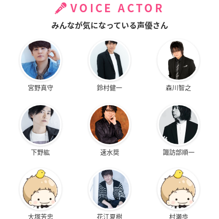
VOICE ACTOR
みんなが気になっている声優さん
宮野真守
鈴村健一
森川智之
下野紘
速水奨
諏訪部順一
大塚芳忠
花江夏樹
村瀬歩