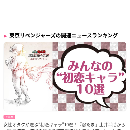
POP UP SHOPでは描き下ろしイラストの限定グッズをご用
意！
ぜひ会場でご覧ください！
WEGO店舗・オンラインでのお取り扱い、購入制限などはコ
チラ→
https://t.co/x1Pap2rPEI
#toman_anime
#東リベ
#
東京リベンジャーズの関連ニュースランキング
WEGO
pic.twitter.com/GIgP1vv9Wt
— 東京リベンジャーズ OFF SCENE POP UP SHOP (@toman
_xxx)
January 27, 2023
アニメ
女性オタクが選ぶ“初恋キャラ”10選！『忍たま』土井半助から