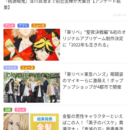
『桃源暗鬼』淀川真澄まで初恋泥棒が大集合【アンケート結
果】
2コメント
アニメ
アプリ
ニュース
「東リベ」“聖夜決戦編”&初のオ
リジナルアプリゲーム制作決定
に「2022年も生きれる」
イベント
ニュース
「東リベ×東急ハンズ」眼鏡姿
のマイキーらに激萌え！ポップ
アップショップが4都市で開催
話題
アニメ
金髪の男性キャラクターといえ
ばこの人！「黒子のバスケ」黄
瀬涼太・「鬼滅の刃」我妻善逸