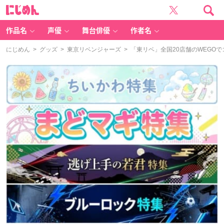
に
じ
め
ん
作品名
声優
舞台俳優
作者名
にじめん
>
グッズ
>
東京リベンジャーズ
> 「東リベ」全国20店舗のWEGO