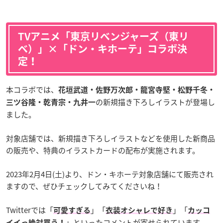
TVアニメ「東京リベンジャーズ（東リ
ベ）」×「ドン・キホーテ」コラボ決
定！
本コラボでは、
花垣武道・佐野万次郎・龍宮寺堅・松野千冬・
の新規描き下ろしイラストが登場し
三ツ谷隆・乾青宗・九井一
ました。
対象店舗では、新規描き下ろしイラストなどを使用した新商品
の販売や、特典のイラストカードの配布が実施されます。
2023年2月4日(土)より、ドン・キホーテ対象店舗にて販売され
ますので、ぜひチェックしてみてくださいね！
Twitterでは「
」「
」「
可愛すぎる
衣装オシャレで好き
カッコ
」といったコメントが寄せられています。
イイっ絶対買う！