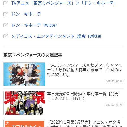
TVアニメ「東京リベンジャーズ」×「ドン・キホーテ」
❤️┈ 新商品発売決定 ┈❤️
ドン・キホーテ
TVアニメ『
東京リベンジャーズ
』
🍫描き下ろしイラスト初公開🍫 /
ドン・キホーテ Twitter
✅新商品発売
メディコス・エンタテインメント_総合 Twitter
✅購入特典配布
🔻商品や特典の詳細はツリーをチェック🔻
https://t.co/XLN
4xvcSsN
#toman_anime
pic.twitter.com/46dYSQAoNZ
東京リベンジャーズの関連記事
— 驚安の殿堂 ドン・キホーテ🐧 (@donki_donki)
January
20, 2023
「東京リベンジャーズ×セブン」キャンペ
ーン！原作絵柄の特典が豪華で「今回のは
特に欲しい」
2023年1月19日
本日発売の新刊漫画・単行本一覧【発売
日：2023年1月17日】
2023年1月17日
【2023年1月第3週発売】アニメ・オタ活
の新作カプセルトイ情報！推しを愛でるア