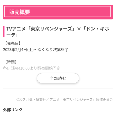
販売概要
TVアニメ「東京リベンジャーズ」×「ドン・キホ
ーテ」
【発売日】
2023年2月4日(土)～なくなり次第終了
【時間】
各店舗AM10:00より販売開始予定
【販売店舗】
全国のドン・キホーテ90舗
※対象店舗は
コチラ
©和久井健・講談社／アニメ「東京リベンジャーズ」製作委員会
外部リンク