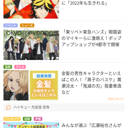
に「2022年も生きれる」
イベント
ニュース
「東リベ×東急ハンズ」眼鏡姿
のマイキーらに激萌え！ポップ
アップショップが4都市で開催
話題
アニメ
金髪の男性キャラクターといえ
ばこの人！「黒子のバスケ」黄
瀬涼太・「鬼滅の刃」我妻善逸
など
532コメント
ハイキュー 月島蛍 宮侑
ランキング
話題
声優
みんなが選ぶ「広瀬裕也さんが