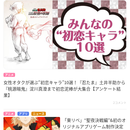
アニメ
女性オタクが選ぶ“初恋キャラ”10選！『忍たま』土井半助から
『桃源暗鬼』淀川真澄まで初恋泥棒が大集合【アンケート結
果】
2コメント
アニメ
アプリ
ニュース
「東リベ」“聖夜決戦編”&初のオ
リジナルアプリゲーム制作決定