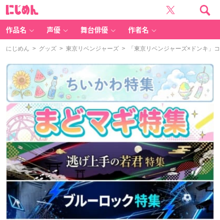
に
じ
め
ん
作品名
声優
舞台俳優
作者名
にじめん
>
グッズ
>
東京リベンジャーズ
> 「東京リベンジャーズ×ドンキ」