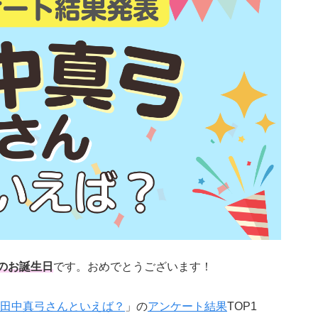
のお誕生日
です。おめでとうございます！
田中真弓さんといえば？
」の
アンケート結果
TOP1