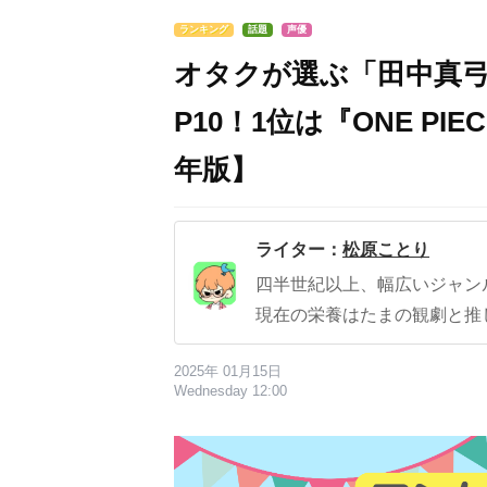
ランキング
話題
声優
オタクが選ぶ「田中真弓
P10！1位は『ONE PI
年版】
ライター：
松原ことり
四半世紀以上、幅広いジャン
現在の栄養はたまの観劇と推
2025年 01月15日
Wednesday 12:00