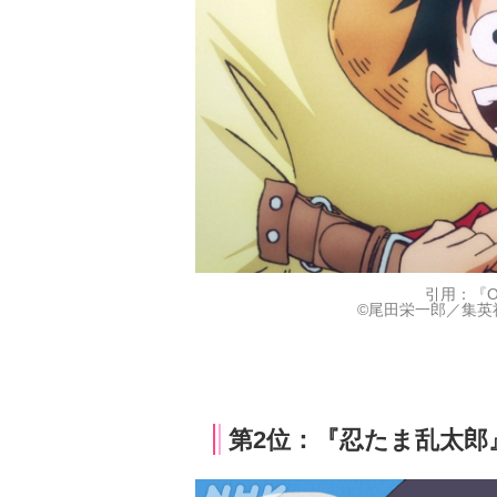
引用：『O
©尾田栄一郎／集英
第2位：『忍たま乱太郎』