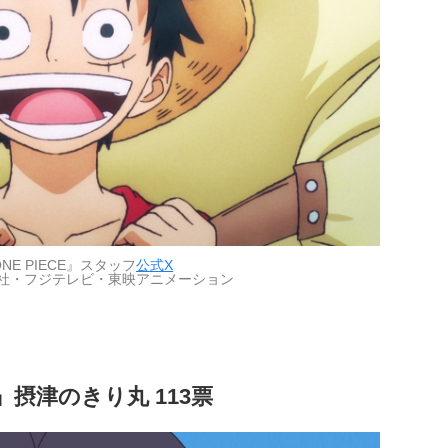
NE PIECE』スタッフ
公式X
社・フジテレビ・東映アニメーション
摂津のきり丸 113票