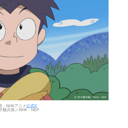
用：NHKアニメ
公式X
子騒兵衛／NHK・NEP