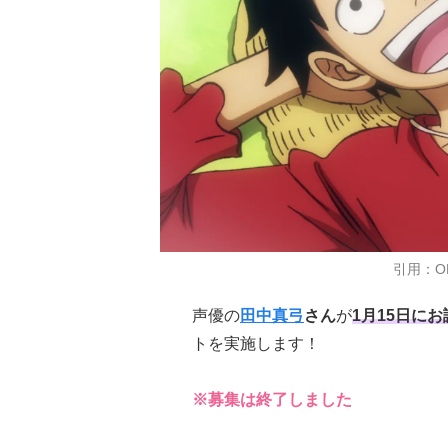
引用：ON
声優の
田中真弓
さん
が
1月15日に
トを実施します！
※募集は終了しました