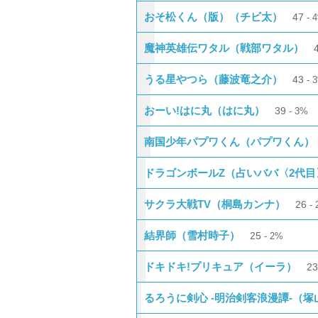
おそ松くん（版）（チビ太）
47
魔神英雄伝ワタル（戦部ワタル）
うる星やつら（藤波竜之介）
43
おーい!はに丸（はに丸）
39
3%
南国少年パプワくん（パプワくん）
ドラゴンボールZ（占いババ〈2代目
サクラ大戦TV（桐島カンナ）
26
結界師（雪村時子）
25
2%
ドキドキ!プリキュア（イーラ）
2
るろうに剣心 -明治剣客浪漫譚-（