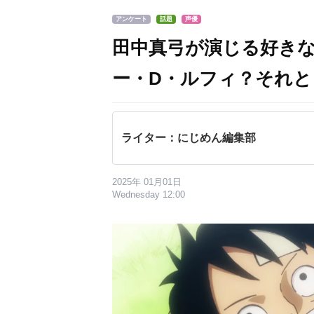
アンケート
話題
声優
田中真弓が演じる好き
ー・D・ルフィ？それ
ライター：にじめん編集部
2025年 01月01日
Wednesday 12:00