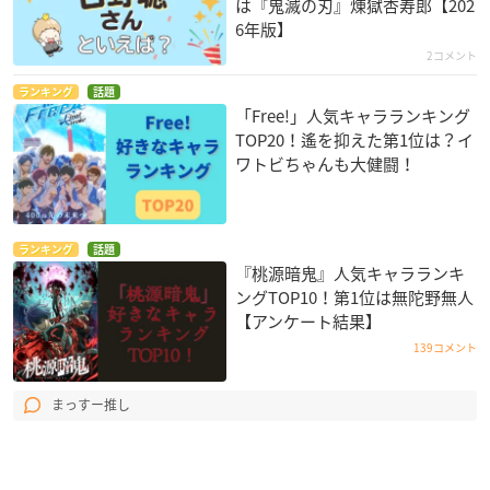
は『鬼滅の刃』煉󠄁獄杏寿郎【202
6年版】
2コメント
ランキング
話題
「Free!」人気キャラランキング
TOP20！遙を抑えた第1位は？イ
ワトビちゃんも大健闘！
ランキング
話題
『桃源暗鬼』人気キャラランキ
ングTOP10！第1位は無陀野無人
【アンケート結果】
139コメント
まっすー推し