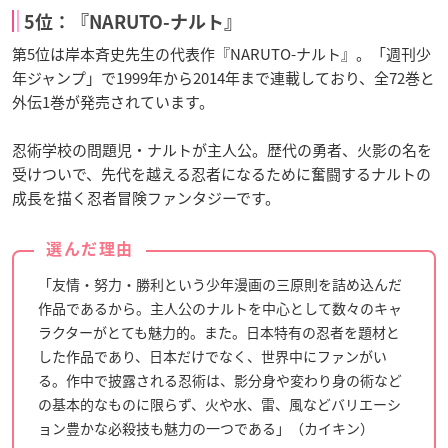
5位：『NARUTO-ナルト』
第5位は岸本斉史先生の代表作『NARUTO-ナルト』。「週刊少
年ジャンプ」で1999年から2014年まで連載しており、全72巻と
外伝1巻が発売されています。
忍術学校の問題児・ナルトが主人公。歴代の勇者、火影の名を
受けついで、先代を越える忍者になるために奮闘するナルトの
成長を描く忍者冒険ファンタジーです。
選んだ理由
「友情・努力・勝利という少年漫画の三原則を詰め込んだ
作品であるから。主人公のナルトを中心として数々のキャ
ラクターがとても魅力的。また。日本特有の忍者を題材と
した作品であり、日本だけでなく、世界中にファンがい
る。作中で披露される忍術は、影分身や変わり身の術など
の基本的なものに限らず、火や水、雷、風などバリエーシ
ョン豊かな必殺技も魅力の一つである」（カイキン）