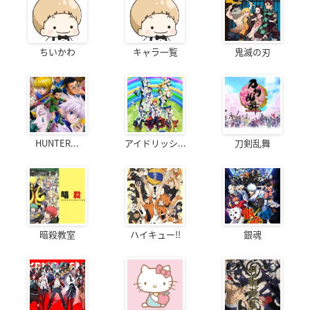
ちいかわ
キャラ一覧
鬼滅の刃
HUNTER...
アイドリッシ...
刀剣乱舞
暗殺教室
ハイキュー!!
銀魂