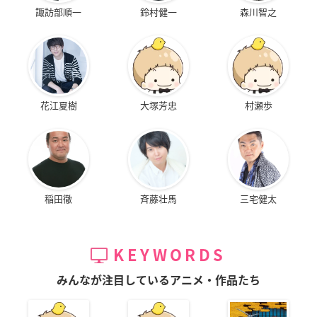
諏訪部順一
鈴村健一
森川智之
花江夏樹
大塚芳忠
村瀬歩
稲田徹
斉藤壮馬
三宅健太
KEYWORDS
みんなが注目しているアニメ・作品たち