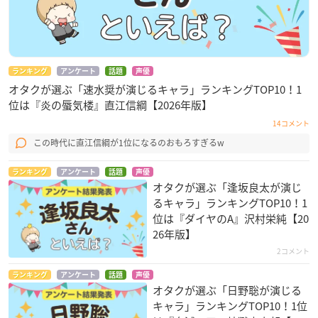
ランキング
アンケート
話題
声優
オタクが選ぶ「速水奨が演じるキャラ」ランキングTOP10！1
位は『炎の蜃気楼』直江信綱【2026年版】
14コメント
この時代に直江信綱が1位になるのおもろすぎるw
ランキング
アンケート
話題
声優
オタクが選ぶ「逢坂良太が演じ
るキャラ」ランキングTOP10！1
位は『ダイヤのA』沢村栄純【20
26年版】
2コメント
ランキング
アンケート
話題
声優
オタクが選ぶ「日野聡が演じる
キャラ」ランキングTOP10！1位