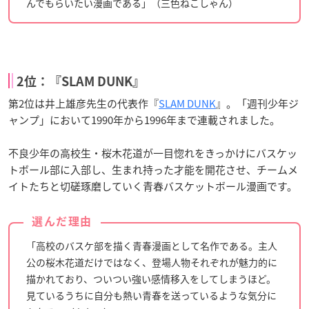
んでもらいたい漫画である」（三色ねこしゃん）
2位：『SLAM DUNK』
第2位は井上雄彦先生の代表作『
SLAM DUNK
』。「週刊少年ジ
ャンプ」において1990年から1996年まで連載されました。
不良少年の高校生・桜木花道が一目惚れをきっかけにバスケッ
トボール部に入部し、生まれ持った才能を開花させ、チームメ
イトたちと切磋琢磨していく青春バスケットボール漫画です。
選んだ理由
「高校のバスケ部を描く青春漫画として名作である。主人
公の桜木花道だけではなく、登場人物それぞれが魅力的に
描かれており、ついつい強い感情移入をしてしまうほど。
見ているうちに自分も熱い青春を送っているような気分に