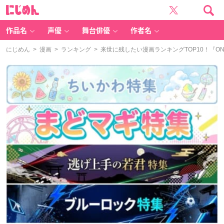
に
じ
め
ん
作品名
声優
舞台俳優
作者名
にじめん
>
漫画
>
ランキング
> 来世に残したい漫画ランキングTOP10！『ON