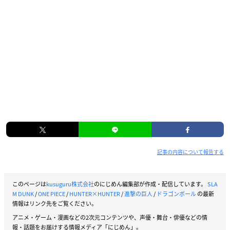
記事の内容について報告する
このページは
kusuguru株式会社
のにじめん編集部が作成・配信しています。
SLA
M DUNK
/
ONE PIECE
/
HUNTER×HUNTER
/
進撃の巨人
/
ドラゴンボール
の最新
情報はリンク先をご覧ください。
アニメ・ゲーム・漫画などの2次元コンテンツや、声優・舞台・俳優などの情
報・話題をお届けする情報メディア「にじめん」。