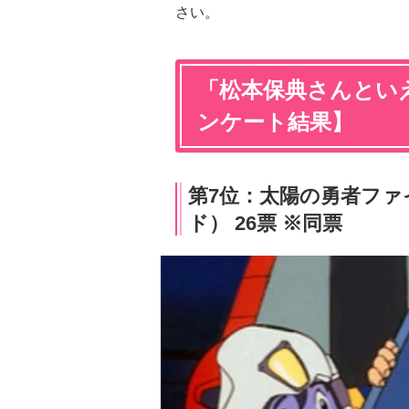
さい。
「松本保典さんといえ
ンケート結果】
第7位：太陽の勇者ファ
ド） 26票 ※同票