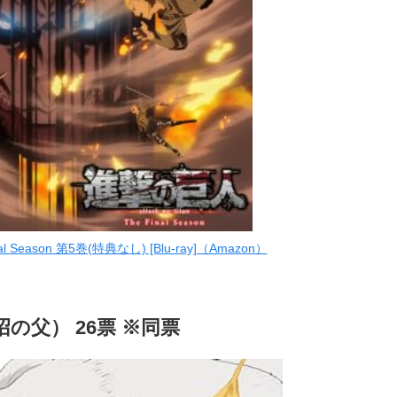
Season 第5巻(特典なし) [Blu-ray]（Amazon）
の父） 26票 ※同票