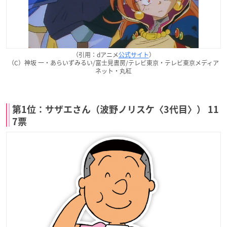
（引用：dアニメ
公式サイト
）
（C）神坂 一・あらいずみるい/富士見書房/テレビ東京・テレビ東京メディア
ネット・丸紅
第1位：サザエさん（波野ノリスケ〈3代目〉） 11
7票