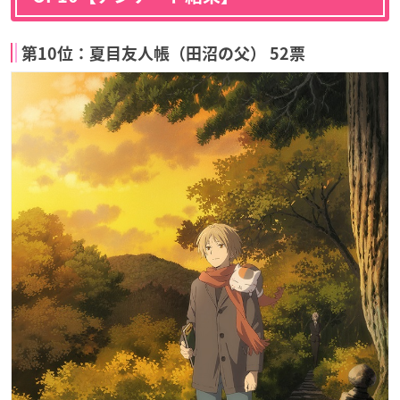
第10位：夏目友人帳（田沼の父） 52票