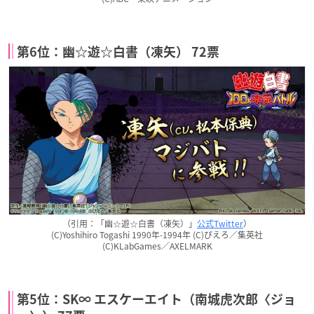
第6位：幽☆遊☆白書（凍矢） 72票
（引用：「幽☆遊☆白書（凍矢）」
公式Twitter
）
(C)Yoshihiro Togashi 1990年-1994年 (C)ぴえろ／集英社
(C)KLabGames／AXELMARK
第5位：SK∞ エスケーエイト（南城虎次郎〈ジョ