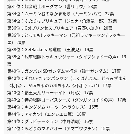
第31位：超音戦士ボーグマン（響リョウ） 23票
第34位：ムーミン谷のなかまたち（ムーミンパパ） 22票
第34位：ふたりはプリキュア（ジュナ / 角澤竜一郎） 22票
第36位：Go!プリンセスプリキュア（春野いぶき） 20票
第36位：とっても!ラッキーマン（元祖ラッキーマン / ラッキー
星） 20票
第38位：GetBackers-奪還屋-（王波児） 19票
第38位：烈車戦隊トッキュウジャー（タイプシャドーの声） 19
票
第40位：ガンバレ!SDガンダム大行進（騎士ガンダム） 17票
第40位：それいけ!アンパンマン（こくばんまん、どろみずまん
〈初代〉、かぼちゃのカボちゃん〈3代目〉ほか） 17票
第40位：覇王大系リューナイト（月心） 17票
第40位：特命戦隊ゴーバスターズ（ダンガンロイドの声） 17票
第44位：キングダム ハーツ（ヘラクレス） 16票
第44位：アイカツ!（エンシエロ篤） 16票
第44位：グラビテーション（中野浩司） 16票
第47位：みどりのマキバオー（アマゴワクチン） 15票