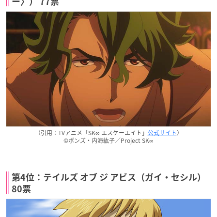
ー〉） 77票
（引用：TVアニメ「SK∞ エスケーエイト」
公式サイト
）
©ボンズ・内海紘子／Project SK∞
第4位：テイルズ オブ ジ アビス（ガイ・セシル）
80票