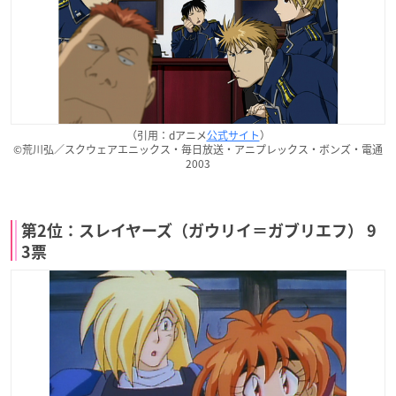
（引用：dアニメ
公式サイト
）
©荒川弘／スクウェアエニックス・毎日放送・アニプレックス・ボンズ・電通
2003
第2位：スレイヤーズ（ガウリイ＝ガブリエフ） 9
3票