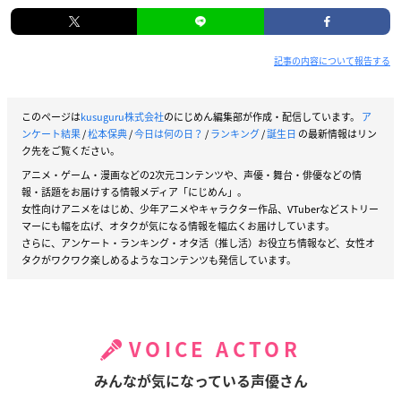
記事の内容について報告する
このページは
kusuguru株式会社
のにじめん編集部が作成・配信しています。
ア
ンケート結果
/
松本保典
/
今日は何の日？
/
ランキング
/
誕生日
の最新情報はリン
ク先をご覧ください。
アニメ・ゲーム・漫画などの2次元コンテンツや、声優・舞台・俳優などの情
報・話題をお届けする情報メディア「にじめん」。
女性向けアニメをはじめ、少年アニメやキャラクター作品、VTuberなどストリー
マーにも幅を広げ、オタクが気になる情報を幅広くお届けしています。
さらに、アンケート・ランキング・オタ活（推し活）お役立ち情報など、女性オ
タクがワクワク楽しめるようなコンテンツも発信しています。
VOICE ACTOR
みんなが気になっている声優さん