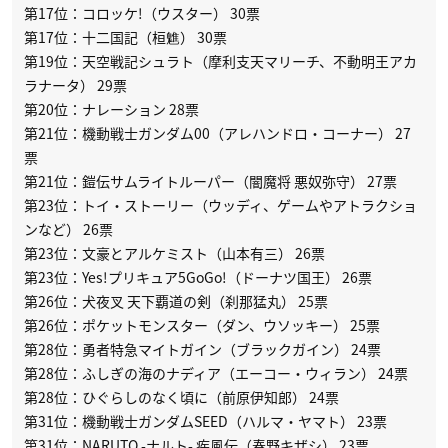
第17位：コロッケ!（ウスター） 30票
第17位：十二国記（桓魋） 30票
第19位：天空戦記シュラト（摩利支天マリーチ、不動明王アカ
ラナータ） 29票
第20位：ナレーション 28票
第21位：機動戦士ガンダム00（アレハンドロ・コーナー） 27
票
第21位：鎧伝サムライトルーパー（闇魔将 悪奴弥守） 27票
第23位：トイ・ストーリー（ウッディ、ゲームやアトラクショ
ンなど） 26票
第23位：文豪とアルケミスト（山本有三） 26票
第23位：Yes!プリキュア5GoGo!（ドーナツ国王） 26票
第26位：犬夜叉 天下覇道の剣（刹那猛丸） 25票
第26位：ポケットモンスター（ダン、ウソッキー） 25票
第28位：勇者特急マイトガイン（ブラックガイン） 24票
第28位：ふしぎの海のナディア（エーコー・ウィラン） 24票
第28位：ひぐらしのなく頃に（前原伊知郎） 24票
第31位：機動戦士ガンダムSEED（ハルマ・ヤマト） 23票
第31位：NARUTO -ナルト- 疾風伝（春野キザシ） 23票