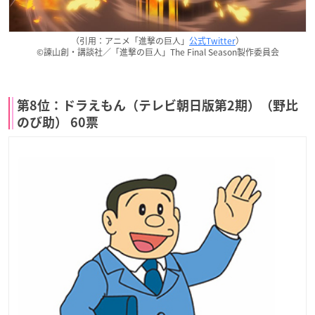
（引用：アニメ「進撃の巨人」
公式Twitter
）
©諫山創・講談社／「進撃の巨人」The Final Season製作委員会
第8位：ドラえもん（テレビ朝日版第2期）（野比
のび助） 60票