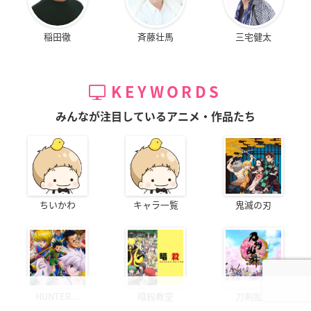
稲田徹
斉藤壮馬
三宅健太
KEYWORDS
みんなが注目しているアニメ・作品たち
ちいかわ
キャラ一覧
鬼滅の刃
HUNTER...
暗殺教室
刀剣乱舞