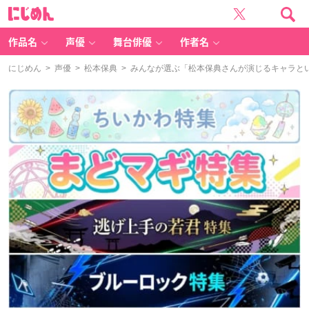
に
じ
め
ん
作品名
声優
舞台俳優
作者名
にじめん
>
声優
>
松本保典
> みんなが選ぶ「松本保典さんが演じるキャラといえ