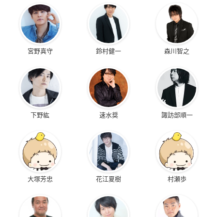
宮野真守
鈴村健一
森川智之
下野紘
速水奨
諏訪部順一
大塚芳忠
花江夏樹
村瀬歩