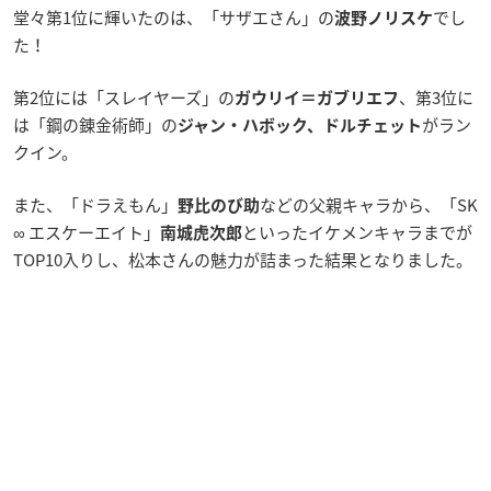
堂々第1位に輝いたのは、「サザエさん」の
でし
波野ノリスケ
た！
第2位には「スレイヤーズ」の
、第3位に
ガウリイ＝ガブリエフ
は「鋼の錬金術師」の
がラン
ジャン・ハボック、ドルチェット
クイン。
また、「ドラえもん」
などの父親キャラから、「SK
野比のび助
∞ エスケーエイト」
といったイケメンキャラまでが
南城虎次郎
TOP10入りし、松本さんの魅力が詰まった結果となりました。