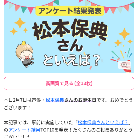
高画質で見る (全13枚)
本日2月7日は声優・
です。おめでとう
松本保典
さんのお誕生日
ございます！
本記事では、事前に実施していた「
松本保典さんといえば？
」
の
アンケート結果
TOP10を発表！たくさんのご投票ありがとう
ございました。