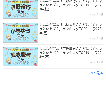
みんなが選ぶ「吉野裕行さんが演じるキャ
ラといえば？」ランキングTOP10！【202
3年版】
2023年2月06日
みんなが選ぶ「小林ゆうさんが演じるキャ
ラといえば？」ランキングTOP9！【2023
年版】
2023年2月05日
（引用：シグマ・セブン
公式サイト
）
みんなが選ぶ「荒牧慶彦さんが演じるキャ
ラといえば？」ランキングTOP10！【202
松本保典
さんは千葉県出身で、現在シグマ・セブンに所属して
3年版】
おり、今年で63歳を迎えます。
2023年2月05日
元々は映画製作を目指しており、「まず役者の世界に入り込め
もっと見る
ばスタッフにつながるかもしれない」と考え劇団に入団した松
本さん。次第に芝居が楽しくなり、役者として生きていくこと
を決意しました。
声優としては1987年にデビューし、幅広い役柄をこなしなが
ら、吹き替え・ナレーションでも大活躍している声優さんで