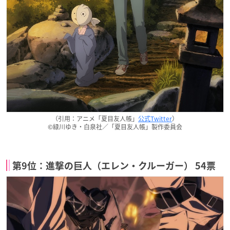
（引用：アニメ「夏目友人帳」
公式Twitter
）
©緑川ゆき・白泉社／「夏目友人帳」製作委員会
第9位：進撃の巨人（エレン・クルーガー） 54票