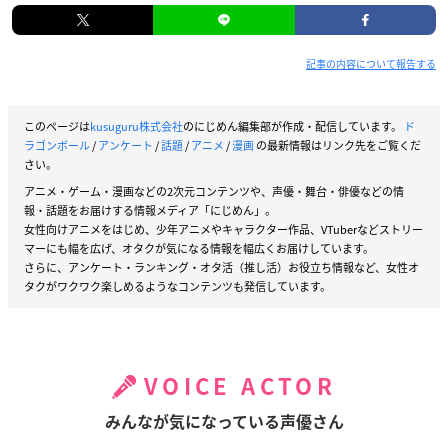
記事の内容について報告する
このページは
kusuguru株式会社
のにじめん編集部が作成・配信しています。
ド
ラゴンボール
/
アンケート
/
話題
/
アニメ
/
漫画
の最新情報はリンク先をご覧くだ
さい。
アニメ・ゲーム・漫画などの2次元コンテンツや、声優・舞台・俳優などの情
報・話題をお届けする情報メディア「にじめん」。
女性向けアニメをはじめ、少年アニメやキャラクター作品、VTuberなどストリー
マーにも幅を広げ、オタクが気になる情報を幅広くお届けしています。
さらに、アンケート・ランキング・オタ活（推し活）お役立ち情報など、女性オ
タクがワクワク楽しめるようなコンテンツも発信しています。
VOICE ACTOR
みんなが気になっている声優さん