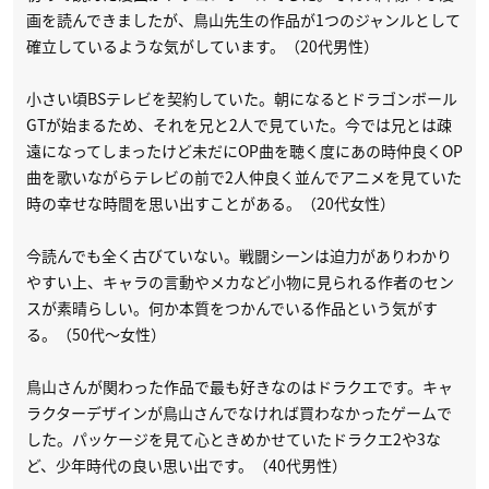
画を読んできましたが、鳥山先生の作品が1つのジャンルとして
確立しているような気がしています。（20代男性）
小さい頃BSテレビを契約していた。朝になるとドラゴンボール
GTが始まるため、それを兄と2人で見ていた。今では兄とは疎
遠になってしまったけど未だにOP曲を聴く度にあの時仲良くOP
曲を歌いながらテレビの前で2人仲良く並んでアニメを見ていた
時の幸せな時間を思い出すことがある。（20代女性）
今読んでも全く古びていない。戦闘シーンは迫力がありわかり
やすい上、キャラの言動やメカなど小物に見られる作者のセン
スが素晴らしい。何か本質をつかんでいる作品という気がす
る。（50代～女性）
鳥山さんが関わった作品で最も好きなのはドラクエです。キャ
ラクターデザインが鳥山さんでなければ買わなかったゲームで
した。パッケージを見て心ときめかせていたドラクエ2や3な
ど、少年時代の良い思い出です。（40代男性）