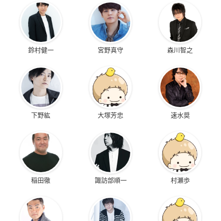
鈴村健一
宮野真守
森川智之
下野紘
大塚芳忠
速水奨
稲田徹
諏訪部順一
村瀬歩