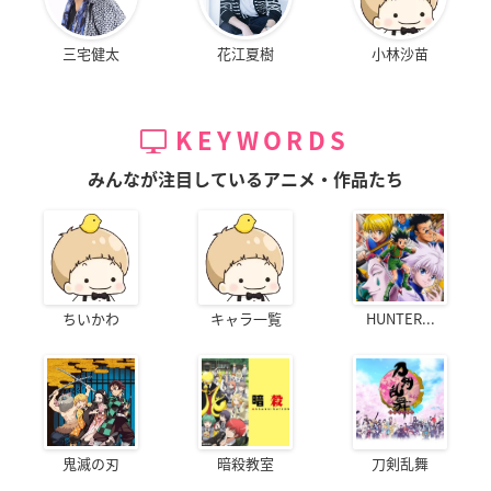
三宅健太
花江夏樹
小林沙苗
KEYWORDS
みんなが注目しているアニメ・作品たち
ちいかわ
キャラ一覧
HUNTER...
鬼滅の刃
暗殺教室
刀剣乱舞