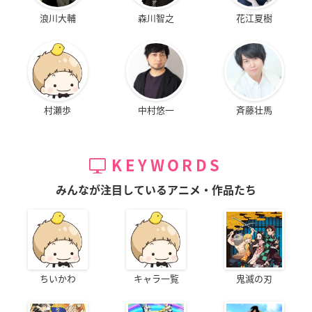
浪川大輔
森川智之
花江夏樹
村瀬歩
中村悠一
斉藤壮馬
KEYWORDS
みんなが注目しているアニメ・作品たち
ちいかわ
キャラ一覧
鬼滅の刃