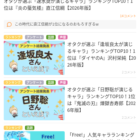
オタクが選ぶ「速水奨が演じるキャラ」ランキングTOP10！1
位は『炎の蜃気楼』直江信綱【2026年版】
14コメント
この時代に直江信綱が1位になるのおもろすぎるw
ランキング
アンケート
話題
声優
オタクが選ぶ「逢坂良太が演じ
るキャラ」ランキングTOP10！1
位は『ダイヤのA』沢村栄純【20
26年版】
2コメント
ランキング
アンケート
話題
声優
オタクが選ぶ「日野聡が演じる
キャラ」ランキングTOP10！1位
は『鬼滅の刃』煉󠄁獄杏寿郎【202
6年版】
2コメント
ランキング
話題
「Free!」人気キャラランキング