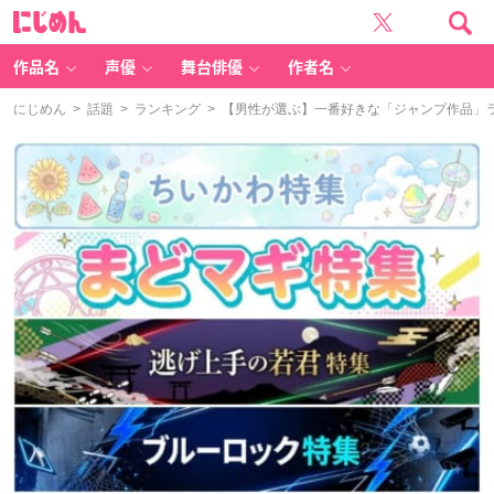
に
じ
め
ん
作品名
声優
舞台俳優
作者名
にじめん
>
話題
>
ランキング
> 【男性が選ぶ】一番好きな「ジャンプ作品」