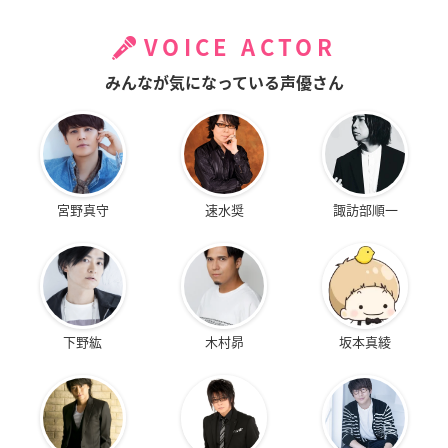
VOICE ACTOR
みんなが気になっている声優さん
宮野真守
速水奨
諏訪部順一
下野紘
木村昴
坂本真綾