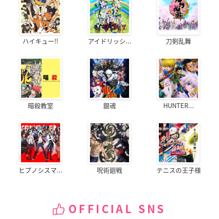
ハイキュー!!
アイドリッシ...
刀剣乱舞
暗殺教室
銀魂
HUNTER...
ヒプノシスマ...
呪術廻戦
テニスの王子様
OFFICIAL SNS