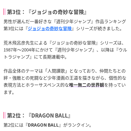
第3位：『
ジョジョの奇妙な冒険
』
男性が選んだ一番好きな『週刊少年ジャンプ』作品ランキング
第3位には『
』シリーズが続きました。
ジョジョの奇妙な冒険
荒木飛呂彦先生による『ジョジョの奇妙な冒険』シリーズは、
1987年〜2004年にかけて『週刊少年ジャンプ』、以降は『ウル
トラジャンプ』にて長期連載中。
作品全体のテーマは「人間讃歌」となっており、仲間たちとの
絆・強敵との死闘など少年漫画の王道を描きながら、個性的な
表現方法とホラーサスペンス的な
を持ってい
唯一無二の世界観
ます。
第2位：『
DRAGON BALL
』
第2位には『
』がランクイン。
DRAGON BALL