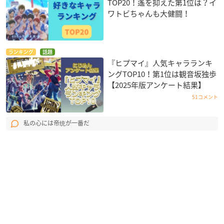
TOP20！遙を抑えた第1位は？イ
ワトビちゃんも大健闘！
ランキング
話題
『ヒプマイ』人気キャラランキ
ングTOP10！第1位は観音坂独歩
【2025年版アンケート結果】
51コメント
私の心には帝统が一番だ