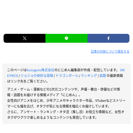
記事の内容について報告する
このページは
kusuguru株式会社
のにじめん編集部が作成・配信しています。
ON
E PIECE
/
ジョジョの奇妙な冒険
/
ドラゴンボール
/
ランキング
/
話題
の最新情報
はリンク先をご覧ください。
アニメ・ゲーム・漫画などの2次元コンテンツや、声優・舞台・俳優などの情
報・話題をお届けする情報メディア「にじめん」。
女性向けアニメをはじめ、少年アニメやキャラクター作品、VTuberなどストリー
マーにも幅を広げ、オタクが気になる情報を幅広くお届けしています。
さらに、アンケート・ランキング・オタ活（推し活）お役立ち情報など、女性オ
タクがワクワク楽しめるようなコンテンツも発信しています。