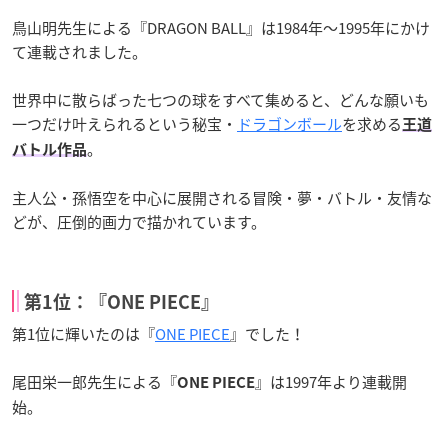
鳥山明先生による『DRAGON BALL』は1984年〜1995年にかけ
て連載されました。
世界中に散らばった七つの球をすべて集めると、どんな願いも
一つだけ叶えられるという秘宝・
ドラゴンボール
を求める
王道
。
バトル作品
主人公・孫悟空を中心に展開される冒険・夢・バトル・友情な
どが、圧倒的画力で描かれています。
第1位：『ONE PIECE』
第1位に輝いたのは『
ONE PIECE
』でした！
尾田栄一郎先生による『
』は1997年より連載開
ONE PIECE
始。