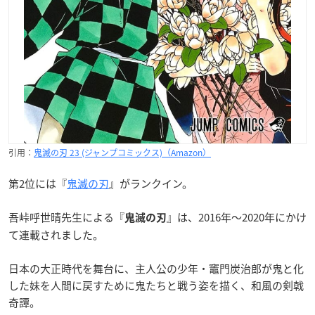
引用：
鬼滅の刃 23 (ジャンプコミックス)（Amazon）
第2位には『
鬼滅の刃
』がランクイン。
吾峠呼世晴先生による『
』は、2016年〜2020年にかけ
鬼滅の刃
て連載されました。
日本の大正時代を舞台に、主人公の少年・竈門炭治郎が鬼と化
した妹を人間に戻すために鬼たちと戦う姿を描く、和風の剣戟
奇譚。