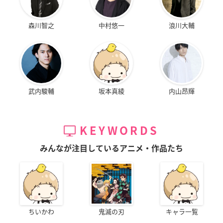
森川智之
中村悠一
浪川大輔
武内駿輔
坂本真綾
内山昂輝
KEYWORDS
みんなが注目しているアニメ・作品たち
ちいかわ
鬼滅の刃
キャラ一覧