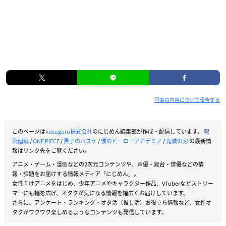
記事の内容について報告する
このページは
kusuguru株式会社
のにじめん編集部が作成・配信しています。
呪
術廻戦
/
ONE PIECE
/
黒子のバスケ
/
僕のヒーローアカデミア
/
鬼滅の刃
の最新情
報はリンク先をご覧ください。
アニメ・ゲーム・漫画などの2次元コンテンツや、声優・舞台・俳優などの情
報・話題をお届けする情報メディア「にじめん」。
女性向けアニメをはじめ、少年アニメやキャラクター作品、VTuberなどストリー
マーにも幅を広げ、オタクが気になる情報を幅広くお届けしています。
さらに、アンケート・ランキング・オタ活（推し活）お役立ち情報など、女性オ
タクがワクワク楽しめるようなコンテンツも発信しています。