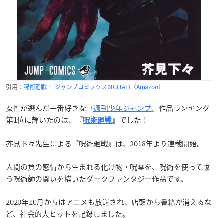
引用：
呪術廻戦 1 (ジャンプコミックスDIGITAL)（Amazon）
女性が選んだ一番好きな『
週刊少年ジャンプ
』作品ランキング
第1位に輝いたのは、『
』でした！
呪術廻戦
芥見下々先生による『呪術廻戦』は、2018年より連載開始。
人間の負の感情から生まれる化け物・呪霊を、呪術を使って祓
う呪術師の闘いを描いたダークファンタジー作品です。
2020年10月からはアニメも放送され、店頭から書籍が消えるな
ど、社会的大ヒットを記録しました。