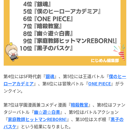
第4位にはSF時代劇『
』、第5位には王道バトル『
銀魂
僕のヒー
』、第6位には冒険バトル『
』がラ
ローアカデミア
ONE PIECE
ンクイン。
第7位は学園漫画兼コメディ漫画『
』、第8位はファン
暗殺教室
タジーバトル『
』、第9位はバトルアクション
幽☆遊☆白書
『
』、第10位はスポ根『
家庭教師ヒットマンREBORN!
黒子の
』という結果になりました。
バスケ