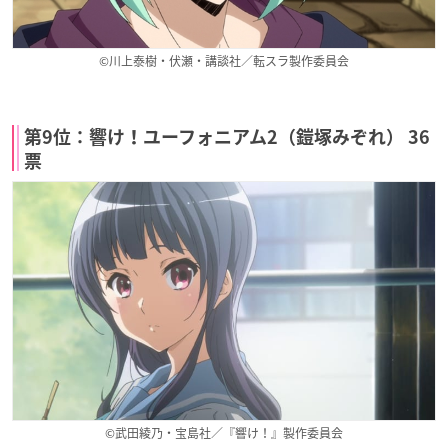
©川上泰樹・伏瀬・講談社／転スラ製作委員会
第9位：響け！ユーフォニアム2（鎧塚みぞれ） 36
票
©武田綾乃・宝島社／『響け！』製作委員会