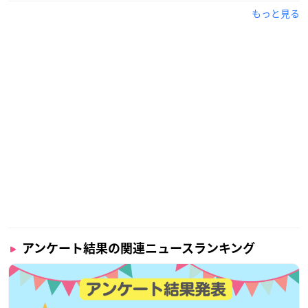
大分県から上京し養成所を経て、アニメ作品では「となりの怪
もっと見る
物くん」にてデビューを果たしました。
2020年には第14回声優アワードで助演女優賞を受賞した、ヒロ
インや少年声まで幅広い役柄をこなす実力派声優さんです！
アンケート結果の関連ニュースランキング