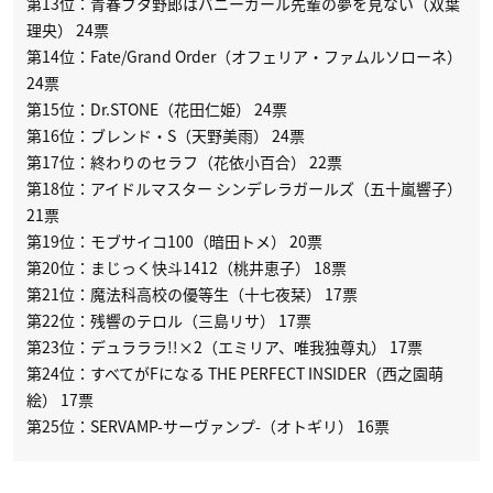
第13位：青春ブタ野郎はバニーガール先輩の夢を見ない（双葉
理央） 24票
第14位：Fate/Grand Order（オフェリア・ファムルソローネ）
24票
第15位：Dr.STONE（花田仁姫） 24票
第16位：ブレンド・S（天野美雨） 24票
第17位：終わりのセラフ（花依小百合） 22票
第18位：アイドルマスター シンデレラガールズ（五十嵐響子）
21票
第19位：モブサイコ100（暗田トメ） 20票
第20位：まじっく快斗1412（桃井恵子） 18票
第21位：魔法科高校の優等生（十七夜栞） 17票
第22位：残響のテロル（三島リサ） 17票
第23位：デュラララ!!×2（エミリア、唯我独尊丸） 17票
第24位：すべてがFになる THE PERFECT INSIDER（西之園萌
絵） 17票
第25位：SERVAMP-サーヴァンプ-（オトギリ） 16票