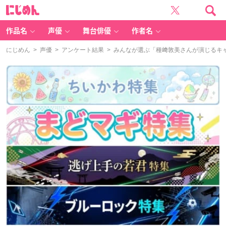
に
じ
め
ん
作品名
声優
舞台俳優
作者名
にじめん
>
声優
>
アンケート結果
> みんなが選ぶ「種﨑敦美さんが演じるキャラ