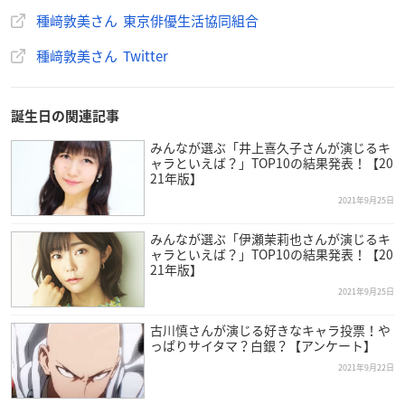
種﨑敦美さん 東京俳優生活協同組合
種﨑敦美さん Twitter
誕生日の関連記事
みんなが選ぶ「井上喜久子さんが演じるキ
ャラといえば？」TOP10の結果発表！【20
21年版】
2021年9月25日
みんなが選ぶ「伊瀬茉莉也さんが演じるキ
ャラといえば？」TOP10の結果発表！【20
21年版】
2021年9月25日
種﨑さんは大分県出身で、現在東京俳優生活協同組合に所属し
ています。
古川慎さんが演じる好きなキャラ投票！や
っぱりサイタマ？白銀？【アンケート】
2021年9月22日
アニメ「美少女戦士セーラームーン」第45話のキャストの演技
力に魅了され、声優になる決心をした種﨑さん。