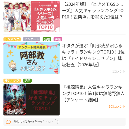
【2024年版】『ときメモGSシリ
ーズ』人気キャラランキングTO
P10！設楽聖司を抑えた1位は？
ランキング
アンケート
話題
声優
オタクが選ぶ「阿部敦が演じる
キャラ」ランキングTOP10！1位
は『アイドリッシュセブン』逢
坂壮五【2026年版】
1コメント
ランキング
話題
『桃源暗鬼』人気キャラランキ
ングTOP10！第1位は無陀野無人
【アンケート結果】
103コメント
唾切いなかった…(´・ω・｀)