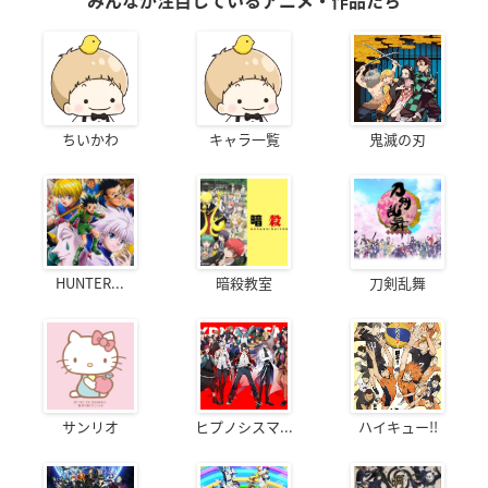
みんなが注目しているアニメ・作品たち
ちいかわ
キャラ一覧
鬼滅の刃
HUNTER...
暗殺教室
刀剣乱舞
サンリオ
ヒプノシスマ...
ハイキュー!!