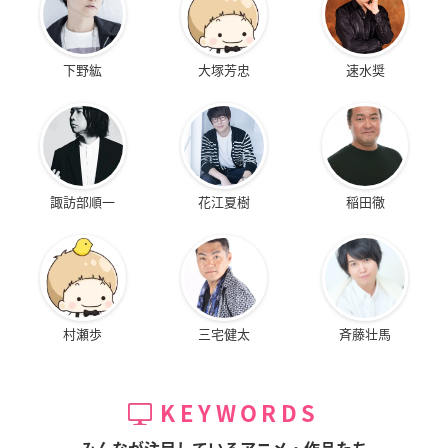
下野紘
大塚芳忠
速水奨
諏訪部順一
花江夏樹
稲田徹
村瀬歩
三宅健太
斉藤壮馬
KEYWORDS