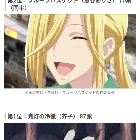
第2位：フルーツバスケット（魚谷ありさ） 70票
（同率）
©高屋奈月・白泉社／フルーツバスケット製作委員会
第1位：鬼灯の冷徹（芥子） 87票