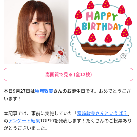
高画質で見る (全12枚)
です。おめでとうござ
本日9月27日は
種﨑敦美
さんのお誕生日
います！
本記事では、事前に実施していた「
種﨑敦美さんといえば？
」
の
アンケート結果
TOP10を発表します！たくさんのご投票あり
がとうございました。