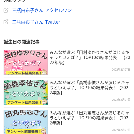
三瓶由布子さん アクセルワン
三瓶由布子さん Twitter
誕生日の関連記事
みんなが選ぶ「田村ゆかりさんが演じるキ
ャラといえば？」TOP10の結果発表！【20
22年版】
2022年2月27日
みんなが選ぶ「高橋李依さんが演じるキャ
ラといえば？」TOP10の結果発表！【202
2年版】
2022年2月27日
三瓶由布子
さんは東京都出身で現在アクセルワンに所属してお
り、今年で36歳を迎えます。
みんなが選ぶ「田丸篤志さんが演じるキャ
ラといえば？」TOP10の結果発表！【202
2年版】
2000年の「だぁ！だぁ！だぁ！」西遠寺彷徨役で、当時中学2
2022年2月27日
年生という若さで声優デビュー。