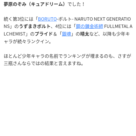
でした！
夢原のぞみ（キュアドリーム）
続く第3位には「
BORUTO
-ボルト- NARUTO NEXT GENERATIO
NS」の
、4位には「
鋼の錬金術師
FULLMETAL A
うずまきボルト
LCHEMIST」の
＆「
銀魂
」の
など、以降も少年キ
プライド
晴太
ャラが続々ランクイン。
ほとんど少年キャラの名前でランキングが埋まるのも、さすが
三瓶さんならではの結果と言えますね。