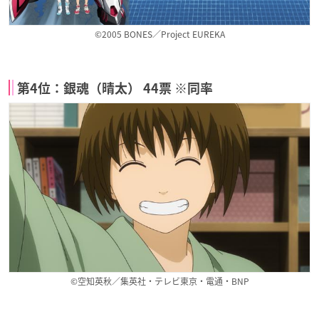
©2005 BONES／Project EUREKA
第4位：銀魂（晴太） 44票 ※同率
©空知英秋／集英社・テレビ東京・電通・BNP