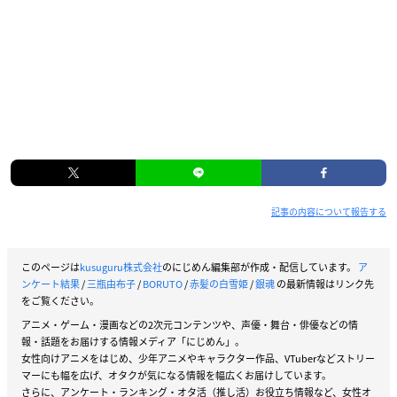
記事の内容について報告する
このページは
kusuguru株式会社
のにじめん編集部が作成・配信しています。
ア
ンケート結果
/
三瓶由布子
/
BORUTO
/
赤髪の白雪姫
/
銀魂
の最新情報はリンク先
をご覧ください。
アニメ・ゲーム・漫画などの2次元コンテンツや、声優・舞台・俳優などの情
報・話題をお届けする情報メディア「にじめん」。
女性向けアニメをはじめ、少年アニメやキャラクター作品、VTuberなどストリー
マーにも幅を広げ、オタクが気になる情報を幅広くお届けしています。
さらに、アンケート・ランキング・オタ活（推し活）お役立ち情報など、女性オ