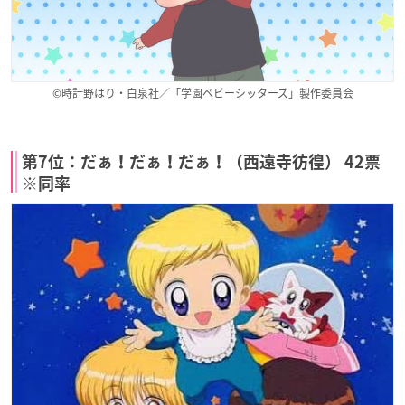
©時計野はり・白泉社／「学園ベビーシッターズ」製作委員会
第7位：だぁ！だぁ！だぁ！（西遠寺彷徨） 42票
※同率