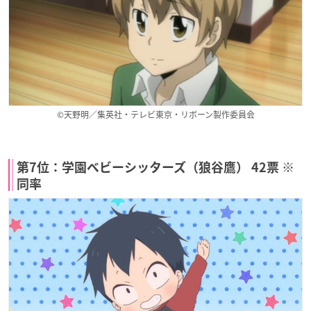
©天野明／集英社・テレビ東京・リボーン製作委員会
第7位：学園ベビーシッターズ（狼谷鷹） 42票 ※
同率