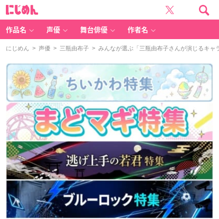
に
じ
め
ん
作品名
声優
舞台俳優
作者名
にじめん
>
声優
>
三瓶由布子
> みんなが選ぶ「三瓶由布子さんが演じるキャラと