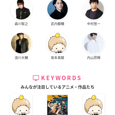
森川智之
武内駿輔
中村悠一
浪川大輔
坂本真綾
内山昂輝
KEYWORDS
みんなが注目しているアニメ・作品たち