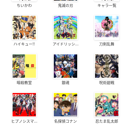
ちいかわ
鬼滅の刃
キャラ一覧
ハイキュー!!
アイドリッシ...
刀剣乱舞
暗殺教室
銀魂
呪術廻戦
ヒプノシスマ...
名探偵コナン
忍たま乱太郎