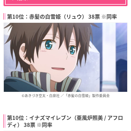
第10位：赤髪の白雪姫（リュウ） 38票 ※同率
©あきづき空太・白泉社 ／「赤髪の白雪姫」製作委員会
第10位：イナズマイレブン（亜風炉照美 / アフロ
ディ） 38票 ※同率