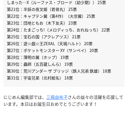
しまった…X（ルーファス・ブロード〈幼少期〉） 25票
第21位：半妖の夜叉姫（若骨丸） 25票
第22位：キャプテン翼（第4作）（大空翼） 25票
第23位：団地ともお（木下友夫） 23票
第24位：たまごっち!（メロディっち、おれねっち） 22票
第25位：宝石の国（アクレアツス） 21票
第26位：遊☆戯☆王ZEXAL（天城ハルト） 20票
第27位：ポケットモンスター XY（サンペイ） 20票
第28位：薄明の翼（ホップ） 19票
第29位：蟲師（五百蔵しんら） 19票
第30位：荒川アンダー ザ ブリッジ（鉄人兄弟 鉄雄） 18票
第31位：宇宙兄弟（北村絵名） 18票
にじめん編集部では、
三瓶由布子
さんの益々の活躍を応援して
います。本日はお誕生日おめでとうございます！