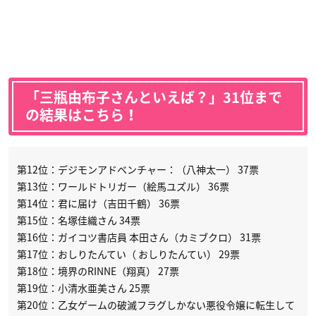
「三瓶由布子さんといえば？」31位まで
の結果はこちら！
第12位：デジモンアドベンチャー：（八神太一） 37票
第13位：ワールドトリガー（絵馬ユズル） 36票
第14位：君に届け（吉田千鶴） 36票
第15位：名塚佳織さん 34票
第16位：ガイコツ書店員 本田さん（カミブクロ） 31票
第17位：おしりたんてい（ おしりたんてい） 29票
第18位：境界のRINNE（翔真） 27票
第19位：小清水亜美さん 25票
第20位：乙女ゲームの破滅フラグしかない悪役令嬢に転生して