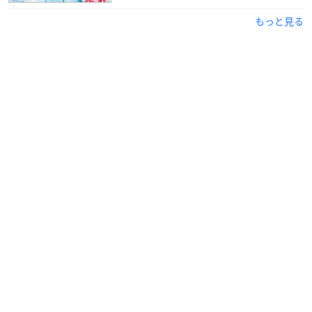
低めの声質を生かして少年役を中心に活躍し、2005年の「
交響
もっと見る
詩篇エウレカセブン
」レントン役では初主演を飾りました。
2019年に開催された声優アワードでは主演女優賞を受賞するな
ど、大活躍中の人気声優さんです！