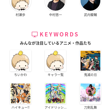
村瀬歩
中村悠一
武内駿輔
KEYWORDS
みんなが注目しているアニメ・作品たち
ちいかわ
キャラ一覧
鬼滅の刃
ハイキュー!!
アイドリッシ...
刀剣乱舞