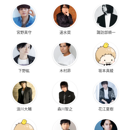
宮野真守
速水奨
諏訪部順一
下野紘
木村昴
坂本真綾
浪川大輔
森川智之
花江夏樹