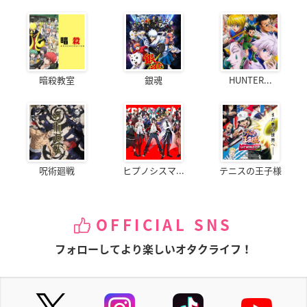
暗殺教室
銀魂
HUNTER...
呪術廻戦
ヒプノシスマ...
テニスの王子様
OFFICIAL SNS
フォローしてより楽しいオタクライフ！