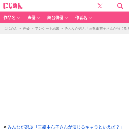
赤
に
髪
じ
の
め
白
ん
雪
姫
作品名
声優
舞台俳優
作者名
（リ
ュ
ウ）
-
にじめん
>
声優
>
アンケート結果
>
みんなが選ぶ「三瓶由布子さんが演じるキャ
ア
ニ
メ
情
報
サ
イ
ト
に
じ
め
ん
みんなが選ぶ「三瓶由布子さんが演じるキャラといえば？」
<