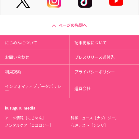
ページの先頭へ
にじめんについて
記事掲載について
お問い合わせ
プレスリリース送付先
利用規約
プライバシーポリシー
インフォマティブデータポリシ
運営会社
ー
kusuguru
media
アニメ情報［にじめん］
科学ニュース［ナゾロジー］
メンタルケア［ココロジー］
心理テスト［シンリ］