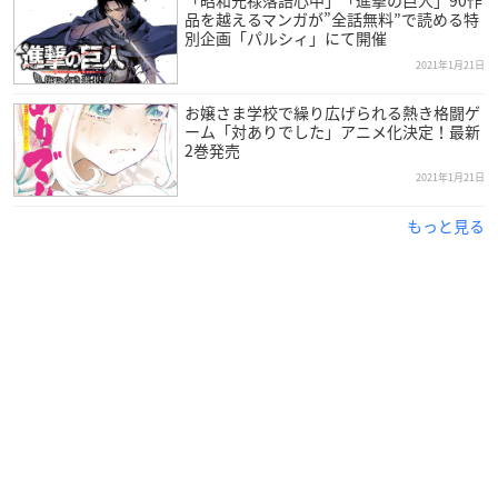
品を越えるマンガが”全話無料”で読める特
フェア概要
別企画「パルシィ」にて開催
2021年1月21日
「【電子版】LaLa」完全サイマル化記念！ 電子
お嬢さま学校で繰り広げられる熱き格闘ゲ
版コミックスフェア
ーム「対ありでした」アニメ化決定！最新
2巻発売
【対象作品】
「
赤髪の白雪姫
」「偽りのフレイヤ」「ミントチョコレート」
2021年1月21日
「恋と心臓」「かわいいひと」「砂漠のハレム」
もっと見る
「
学園ベビーシッターズ
」「劉備徳子は静かに暮らしたい」
「斎王寺兄弟に困らされるのも悪くない」ほか
【実施期間】
第１期＝2021年1月22日(金)〜2月4日(木)
第２期＝2021年2月5日(金)〜2月24日(水)