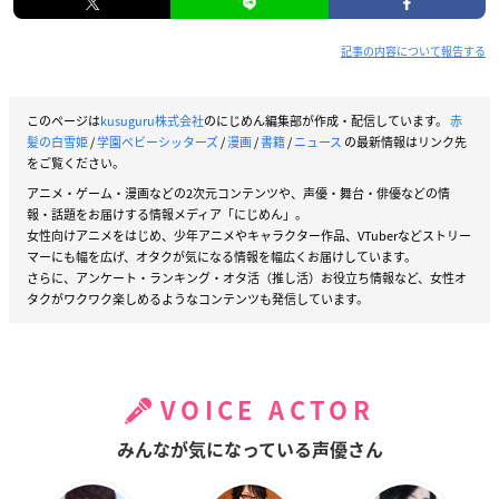
記事の内容について報告する
このページは
kusuguru株式会社
のにじめん編集部が作成・配信しています。
赤
髪の白雪姫
/
学園ベビーシッターズ
/
漫画
/
書籍
/
ニュース
の最新情報はリンク先
をご覧ください。
アニメ・ゲーム・漫画などの2次元コンテンツや、声優・舞台・俳優などの情
報・話題をお届けする情報メディア「にじめん」。
女性向けアニメをはじめ、少年アニメやキャラクター作品、VTuberなどストリー
マーにも幅を広げ、オタクが気になる情報を幅広くお届けしています。
さらに、アンケート・ランキング・オタ活（推し活）お役立ち情報など、女性オ
タクがワクワク楽しめるようなコンテンツも発信しています。
VOICE ACTOR
みんなが気になっている声優さん