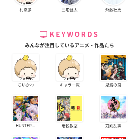
村瀬歩
三宅健太
斉藤壮馬
KEYWORDS
みんなが注目しているアニメ・作品たち
ちいかわ
キャラ一覧
鬼滅の刃
HUNTER...
暗殺教室
刀剣乱舞