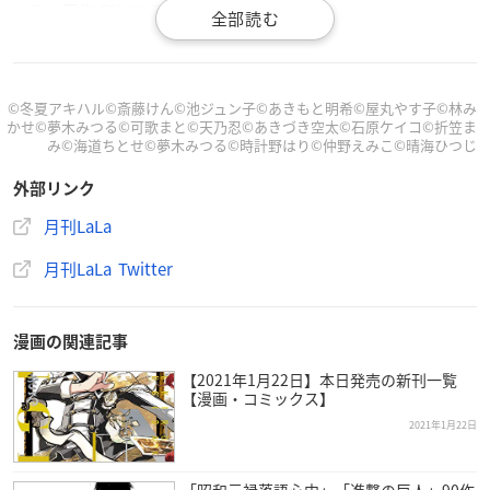
いろ×原作:有川ひろの新作情報も！
また、電子版おまけとして「オールスター★カラーイラストギ
ャラリー」が付いてきますので、こちらも見逃せません！
©冬夏アキハル©斎藤けん©池ジュン子©あきもと明希©屋丸やす子©林み
かせ©夢木みつる©可歌まと©天乃忍©あきづき空太©石原ケイコ©折笠ま
そのほか、極妻（風）JK・勇のもとにチンピラ家政夫がやって
み©海道ちとせ©夢木みつる©時計野はり©仲野えみこ©晴海ひつじ
きて！？の新連載・樫八重子「お嬢、お目覚めの時間です」を
外部リンク
はじめ、冬夏アキハル「転生悪女の黒歴史」、斎藤けん「天堂
家物語」、池ジュン子「末永くよろしくお願いします」、あき
月刊LaLa
もと明希「機械じかけのマリー」、屋丸やす子「姫君は騎士団
月刊LaLa Twitter
長」、林みかせ「マリッジパープル」、夢木みつる「この凶愛
は天災です」、可歌まと「鳩子さんは時々魔法少女」、天乃忍
「リバース×リバース」と充実のラインナップ！
漫画の関連記事
バックナンバーが安くなってる今、最新話まで追いつくチャン
【2021年1月22日】本日発売の新刊一覧
【漫画・コミックス】
スです♪
2021年1月22日
「昭和元禄落語心中」「進撃の巨人」90作