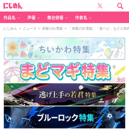
に
じ
め
ん
作品名
声優
舞台俳優
作者名
にじめん
>
ニュース
>
赤髪の白雪姫
> 「赤髪の白雪姫」「楽ベビ」など人気