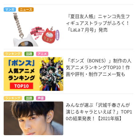
マンガ
ニュース
『夏目友人帳』ニャンコ先生フ
ィギュアストラップがふろく！
「LaLa７月号」発売
ランキング
話題
アニメ
「ボンズ（BONES）」制作の人
気アニメランキングTOP10！作
画や評判・制作アニメ一覧も
ランキング
話題
声優
みんなが選ぶ「沢城千春さんが
演じるキャラといえば？」TOP1
0の結果発表！【2021年版】