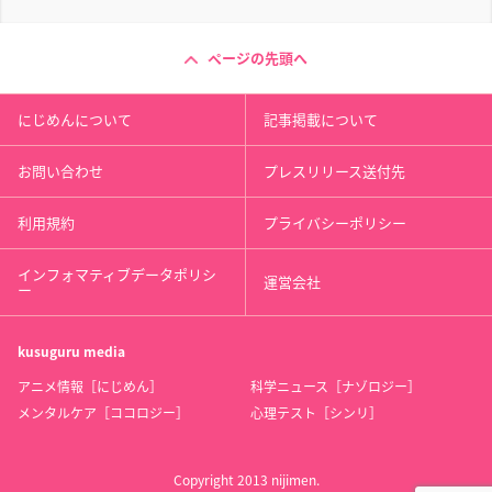
ページの先頭へ
にじめんについて
記事掲載について
お問い合わせ
プレスリリース送付先
利用規約
プライバシーポリシー
インフォマティブデータポリシ
運営会社
ー
kusuguru
media
アニメ情報［にじめん］
科学ニュース［ナゾロジー］
メンタルケア［ココロジー］
心理テスト［シンリ］
Copyright 2013 nijimen.