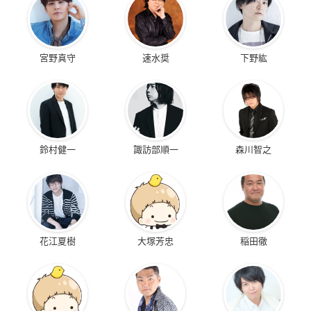
宮野真守
速水奨
下野紘
鈴村健一
諏訪部順一
森川智之
花江夏樹
大塚芳忠
稲田徹