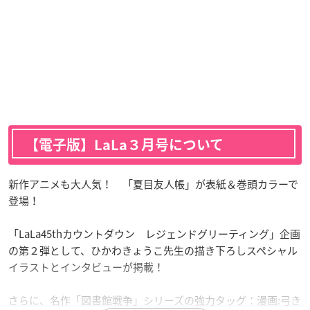
【電子版】LaLa３月号について
新作アニメも大人気！ 「夏目友人帳」が表紙＆巻頭カラーで
登場！
「LaLa45thカウントダウン レジェンドグリーティング」企画
の第２弾として、ひかわきょうこ先生の描き下ろしスペシャル
イラストとインタビューが掲載！
さらに、名作「図書館戦争」シリーズの強力タッグ：漫画:弓き