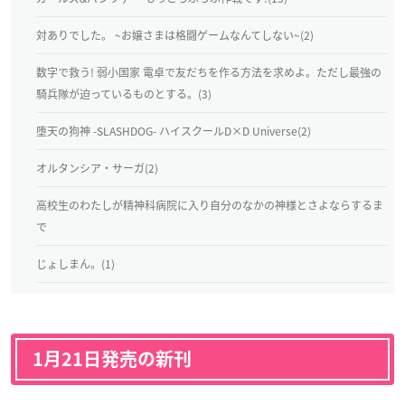
対ありでした。 ~お嬢さまは格闘ゲームなんてしない~(2)
数字で救う! 弱小国家 電卓で友だちを作る方法を求めよ。ただし最強の
騎兵隊が迫っているものとする。(3)
堕天の狗神 -SLASHDOG- ハイスクールD×D Universe(2)
オルタンシア・サーガ(2)
高校生のわたしが精神科病院に入り自分のなかの神様とさよならするま
で
じょしまん。(1)
1月21日発売の新刊