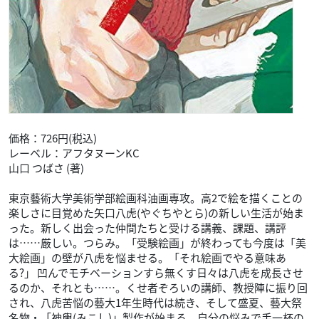
価格：726円(税込)
レーベル：アフタヌーンKC
山口 つばさ (著)
東京藝術大学美術学部絵画科油画専攻。高2で絵を描くことの
楽しさに目覚めた矢口八虎(やぐちやとら)の新しい生活が始ま
った。新しく出会った仲間たちと受ける講義、課題、講評
は……厳しい。つらみ。「受験絵画」が終わっても今度は「美
大絵画」の壁が八虎を悩ませる。「それ絵画でやる意味あ
る?」 凹んでモチベーションすら無くす日々は八虎を成長させ
るのか、それとも……。くせ者ぞろいの講師、教授陣に振り回
され、八虎苦悩の藝大1年生時代は続き、そして盛夏、藝大祭
名物・「神輿(みこし)」製作が始まる。自分の悩みで手一杯の