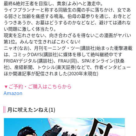
最終&絶対王者を目指し、黄泉(よみ)へと激走中。
ライフプランナーと称する同級生の魔の手に落ちかけ、女であ
る弱さと加齢を痛感する鳴海。伯母の墓参りを通じ、お寺とど
うつきあうか、お墓はどうするのかなどなど、避けては通れな
い問題に激しく体当たり。
現実を忘れさせない、向き合わざるを得ないこの漫画がヤバい
第1位。みんなで生きればこわくない!
ニャオ(なお)、月刊モーニング・ツー(講談社)始まった衝撃連載
は、コミックDAYS(講談社)に媒体を移して絶叫継続中です
FRIDAYデジタル(講談社)、FRAU(同)、SPA!オンライン(扶桑
社)、産経新聞、トウシル(楽天証券)などで、作者インタビュー
ほか関連記事が配信されました(2020年末現在)
▼ご予約・ご購入はこちらから
Amazon
月に吠えたンねえ(1)