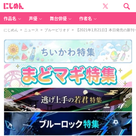
に
じ
め
ん
作品名
声優
舞台俳優
作者名
にじめん
>
ニュース
>
ブルーピリオド
> 【2021年1月21日】本日発売の新