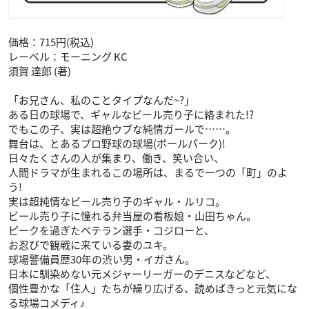
価格：715円(税込)
レーベル：モーニング KC
須賀 達郎 (著)
「お兄さん、私のことタイプなんだ~?」
ある日の球場で、ギャルなビール売り子に絡まれた!?
でもこの子、実は超絶ウブな純情ガールで……。
舞台は、とあるプロ野球の球場(ボールパーク)!
日々たくさんの人が集まり、働き、笑い合い、
人間ドラマが生まれるこの場所は、まるで一つの「町」のよ
う!
実は超純情なビール売り子のギャル・ルリコ。
ビール売り子に憧れる弁当屋の看板娘・山田ちゃん。
ピークを過ぎたベテラン選手・コジローと、
お忍びで観戦に来ている妻のユキ。
球場警備員歴30年の渋い男・イガさん。
日本に馴染めない元メジャーリーガーのデニスなどなど、
個性豊かな「住人」たちが繰り広げる、読めばきっと元気にな
る球場コメディ♪