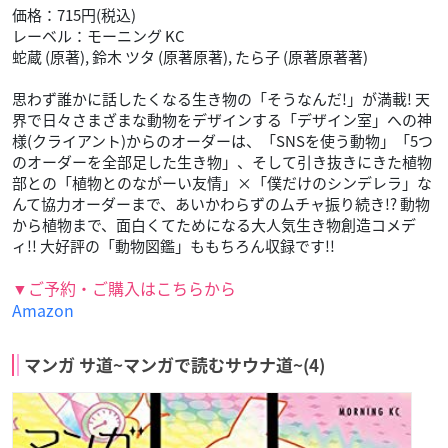
価格：715円(税込)
レーベル：モーニング KC
蛇蔵 (原著), 鈴木 ツタ (原著原著), たら子 (原著原著著)
思わず誰かに話したくなる生き物の「そうなんだ!」が満載! 天
界で日々さまざまな動物をデザインする「デザイン室」への神
様(クライアント)からのオーダーは、「SNSを使う動物」「5つ
のオーダーを全部足した生き物」、そして引き抜きにきた植物
部との「植物とのながーい友情」×「僕だけのシンデレラ」な
んて協力オーダーまで、あいかわらずのムチャ振り続き!? 動物
から植物まで、面白くてためになる大人気生き物創造コメデ
ィ!! 大好評の「動物図鑑」ももちろん収録です!!
▼ご予約・ご購入はこちらから
Amazon
マンガ サ道~マンガで読むサウナ道~(4)