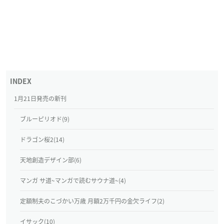
1月21日発売の新刊
ブルーピリオド(9)
ドラゴン桜2(14)
天地創造デザイン部(6)
マンガ サ道~マンガで読むサウナ道~(4)
定額制夫のこづかい万歳 月額2万千円の金欠ライフ(2)
イサック(10)