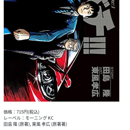
価格：715円(税込)
レーベル：モーニング KC
田島 隆 (原著), 東風 孝広 (原著著)