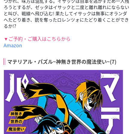
つかれ、味方は混乱する。イサックは自軍を逃がすため一人残
ろうとするが、ゼッタはイサックと二度と離れ離れにならない
と叫び、戦線へ飛び込む! 果たしてイサックは無事にオランダ
へたどり着き、銃を奪ったロレンツォにたどり着くことができ
るか!?
▼ご予約・ご購入はこちらから
Amazon
マテリアル・パズル~神無き世界の魔法使い~(7)