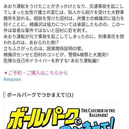
あおり運転をうけたことがきっかけとなり、交通事故を起こし
てしまった女性介護士の富仁は、知人から紹介を受けた大野事
務所を訪れる。相談を受けた田村は、弁護士の検備沢に協力を
仰ぐことに。検備沢は協力については承諾したものの、この一
件は容易な案件ではないと田村に釘を刺す。
あおり運転が元で事故を起こしてしまったのに、刑事責任を問
われるのは、あおられた側!?
立ちふさがったのは、因果関係証明の壁。
検備沢センセと田村のコンビが、警察&検察と大激突!!
危険な自己中ドライバーを許すな! あおり運転編!!
▼ご予約・ご購入はこちらから
Amazon
ボールパークでつかまえて!(1)