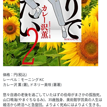
価格：円(税込)
レーベル：モーニング KC
カレー沢 薫 (著), ドネリー美咲 (著著)
悠々自適の老後を過ごしていたはずの伯母がまさかの孤独死。
山口鳴海(やまぐちなるみ)、35歳独身、美術館学芸員の人生は
婚活から終活へと急旋回。よりよく死ぬにはよりよく生きる。