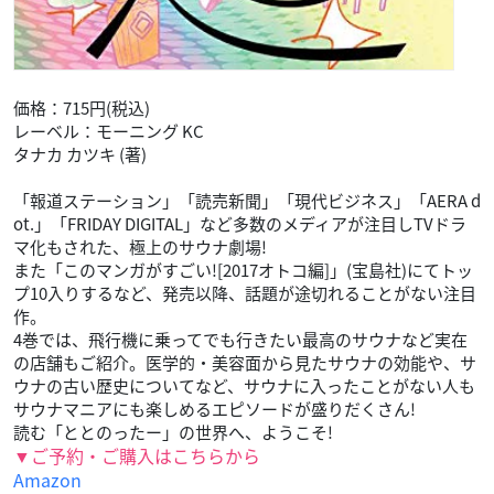
価格：715円(税込)
レーベル：モーニング KC
タナカ カツキ (著)
「報道ステーション」「読売新聞」「現代ビジネス」「AERA d
ot.」「FRIDAY DIGITAL」など多数のメディアが注目しTVドラ
マ化もされた、極上のサウナ劇場!
また「このマンガがすごい![2017オトコ編]」(宝島社)にてトッ
プ10入りするなど、発売以降、話題が途切れることがない注目
作。
4巻では、飛行機に乗ってでも行きたい最高のサウナなど実在
の店舗もご紹介。医学的・美容面から見たサウナの効能や、サ
ウナの古い歴史についてなど、サウナに入ったことがない人も
サウナマニアにも楽しめるエピソードが盛りだくさん!
読む「ととのったー」の世界へ、ようこそ!
▼ご予約・ご購入はこちらから
Amazon