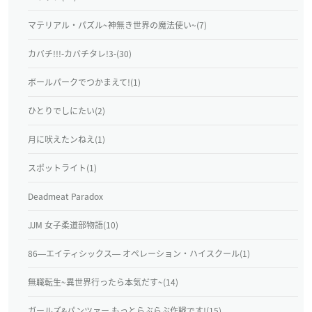
マテリアル・パズル~神無き世界の魔法使い~(7)
カバチ!!!-カバチタレ!3-(30)
ボールパークでつかまえて!(1)
ひとりでしにたい(2)
月に吠えたンねえ(1)
スポットライト(1)
Deadmeat Paradox
JJM 女子柔道部物語(10)
86―エイティシックス― オペレーション・ハイスクール(1)
無職転生~異世界行ったら本気だす~(14)
ガールズ&パンツァー もっとらぶらぶ作戦です!(15)