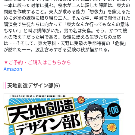
一本に絞った対策に挑む。桜木が二人に課した課題は、東大の
問題を作成すること。東大が求める能力「想像力」を鍛えるた
めに必須の課題に取り組む二人。そんな中、学園で開催された
講演会で生徒たちに向かって「東大なんか行ってもなんの意味
もない!」と叫ぶ講師がいた。男の名は矢島。そう、かつて桜
木の教え子だった男である。受験に燃える生徒たちの反応
は……? そして、東大専科・天野に受験の季節特有の「危機」
が訪れたーー。波乱含みすぎる受験の秋が描かれる。
▼ご予約・ご購入はこちらから
Amazon
天地創造デザイン部(6)