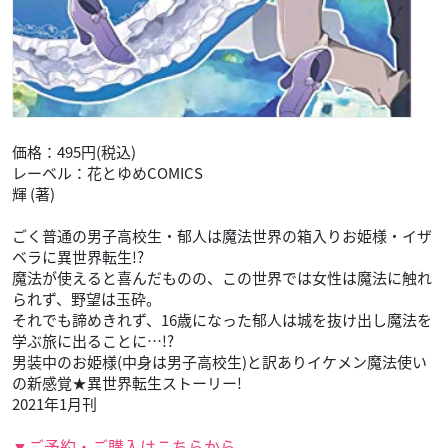
価格：495円(税込)
レーベル：花とゆめCOMICS
輝 (著)
ごく普通の男子高校生・郁人は魔法世界の箱入りお姫様・イザ
ベラに異世界転生!?
魔法が使えると喜んだものの、この世界では女性は魔法に触れ
られず、野望は玉砕。
それでも諦めきれず、16歳になった郁人は城を抜け出し魔法を
学ぶ旅に出ることに…!?
男装中のお姫様(中身は男子高校生)と訳ありイケメン魔法使い
の新感覚★異世界転生ストーリー!
2021年1月刊
▼ご予約・ご購入はこちらから