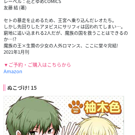
レーベル：花とゆめCOMICS
友藤 結 (著)
セトの暴走を止めるため、王宮へ乗り込んだレオたち。
しかし先回りしたアヌビスにサリフィは囚われてしまい…。
窮地に追い込まれる2人だが、魔族の国を救うことはできるの
か…!?
魔族の王×生贄の少女の人外ロマンス、ここに堂々完結!
2021年1月刊
▼ご予約・ご購入はこちらから
Amazon
ぬこづけ! 15