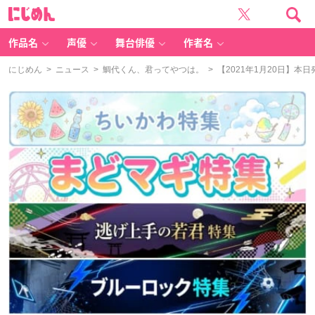
に
じ
め
ん
作品名
声優
舞台俳優
作者名
にじめん
>
ニュース
>
鯛代くん、君ってやつは。
> 【2021年1月20日】