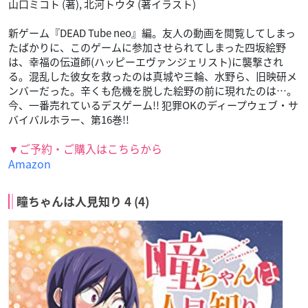
山口ミコト (著), 北河トウタ (著イラスト)
新ゲーム『DEAD Tube neo』編。友人の動画を閲覧してしまっ
たばかりに、このゲームに参加させられてしまった四坂絵野
は、幸福の伝道師(ハッピーエヴァンジェリスト)に襲撃され
る。混乱した彼女を救ったのは真城や三輪、水野ら、旧映研メ
ンバーだった。辛くも危機を脱した絵野の前に現れたのは…。
今、一番売れているデスゲーム!! 犯罪OKのディープウェブ・サ
バイバルホラー、第16巻!!
▼ご予約・ご購入はこちらから
Amazon
瞳ちゃんは人見知り 4 (4)