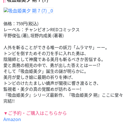
価格：759円(税込)
レーベル：チャンピオンREDコミックス
平野俊弘 (著), 垣野内成美 (著著)
人外を斬ることができる唯一の妖刀「ムラマサ」ーー。
トンビを倒すためその刀を手に入れた勇は、
陰陽師として神魔である美月も斬るべきか苦悩する。
愛と責務の相克の中で、勇が出した答えとはーー!?
そして「吸血姫美夕」誕生の謎が明らかに。
美月が愛しき娘に最期の祈りを捧げ、
トンビのけたたましい嬌声が闇夜に響き渡るとき、
監視者・美夕の真の覚醒めが訪れるーー!
『吸血姫美夕』シリーズ最新作、『吸血姫美夕 朔』ここに堂々
完結!!
▼ご予約・ご購入はこちらから
Amazon