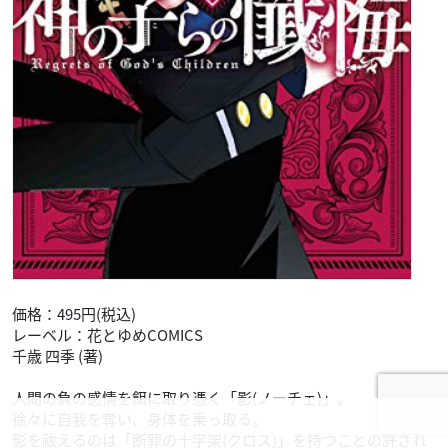
価格：495円(税込)
レーベル：花とゆめCOMICS
千歳 四季 (著)
人間の負の感情を餌に取り憑く「影(ノーチェ)」。
徐々に自我を奪い、身体を乗っ取る。
影を祓えるのは「断罪の十字架(クロス)」を持つことの許され