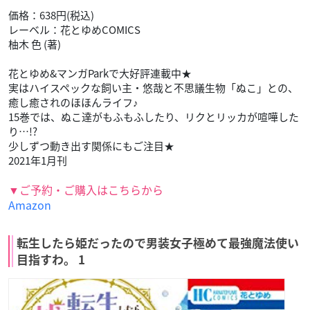
価格：638円(税込)
レーベル：花とゆめCOMICS
柚木 色 (著)
花とゆめ&マンガParkで大好評連載中★
実はハイスペックな飼い主・悠哉と不思議生物「ぬこ」との、
癒し癒されのほほんライフ♪
15巻では、ぬこ達がもふもふしたり、リクとリッカが喧嘩した
り…!?
少しずつ動き出す関係にもご注目★
2021年1月刊
▼ご予約・ご購入はこちらから
Amazon
転生したら姫だったので男装女子極めて最強魔法使い
目指すわ。 1