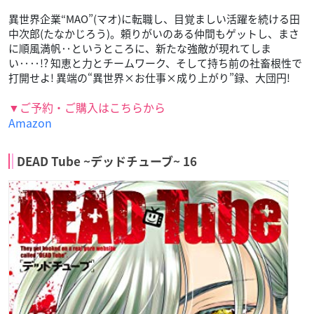
異世界企業“MAO”(マオ)に転職し、目覚ましい活躍を続ける田
中次郎(たなかじろう)。頼りがいのある仲間もゲットし、まさ
に順風満帆‥というところに、新たな強敵が現れてしま
い‥‥!? 知恵と力とチームワーク、そして持ち前の社畜根性で
打開せよ! 異端の“異世界×お仕事×成り上がり”録、大団円!
▼ご予約・ご購入はこちらから
Amazon
DEAD Tube ~デッドチューブ~ 16