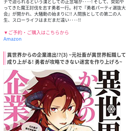
ナで迫られるという漢としての正念場が‥‥! そして、突如や
ってきた魔王討伐を志す勇者一行。村で『勇者パーティ選抜大
会』が開かれ、大騒動の始まりに!! 人間族としての第二の人
生、スローライフはまだまだ遠い‥‥!!
▼ご予約・ご購入はこちらから
Amazon
異世界からの企業進出!?(3) ~元社畜が異世界転職して
成り上がる! 勇者が攻略できない迷宮を作り上げろ~