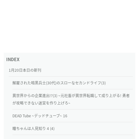
1月20日本日の新刊
解雇された暗黒兵士(30代)のスローなセカンドライフ(3)
異世界からの企業進出!?(3) ~元社畜が異世界転職して成り上がる! 勇者
が攻略できない迷宮を作り上げろ~
DEAD Tube ~デッドチューブ~ 16
瞳ちゃんは人見知り 4 (4)