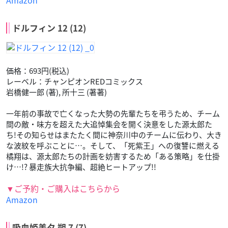
ドルフィン 12 (12)
価格：693円(税込)
レーベル：チャンピオンREDコミックス
岩橋健一郎 (著), 所十三 (著著)
一年前の事故で亡くなった大勢の先輩たちを弔うため、チーム
間の敵・味方を超えた大追悼集会を開く決意をした源太郎た
ち!その知らせはまたたく間に神奈川中のチームに伝わり、大き
な波紋を呼ぶことに…。そして、「死紫王」への復讐に燃える
橘翔は、源太郎たちの計画を妨害するため「ある策略」を仕掛
け…!? 暴走族大抗争編、超絶ヒートアップ!!
▼ご予約・ご購入はこちらから
Amazon
吸血姫美夕 朔 7 (7)