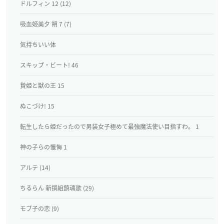
ドルフィン 12 (12)
吸血姫美夕 朔 7 (7)
気持ちいい体
スキップ・ビート! 46
贄姫と獣の王 15
ぬこづけ! 15
転生したら姫だったので男装女子極めて最強魔法使い目指すわ。 1
神の子らの懺悔 1
アルテ (14)
ちるらん 新撰組鎮魂歌 (29)
モブ子の恋 (9)