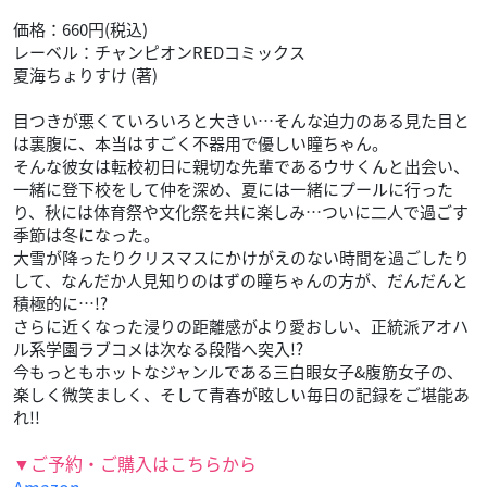
価格：660円(税込)
レーベル：チャンピオンREDコミックス
夏海ちょりすけ (著)
目つきが悪くていろいろと大きい…そんな迫力のある見た目と
は裏腹に、本当はすごく不器用で優しい瞳ちゃん。
そんな彼女は転校初日に親切な先輩であるウサくんと出会い、
一緒に登下校をして仲を深め、夏には一緒にプールに行った
り、秋には体育祭や文化祭を共に楽しみ…ついに二人で過ごす
季節は冬になった。
大雪が降ったりクリスマスにかけがえのない時間を過ごしたり
して、なんだか人見知りのはずの瞳ちゃんの方が、だんだんと
積極的に…!?
さらに近くなった浸りの距離感がより愛おしい、正統派アオハ
ル系学園ラブコメは次なる段階へ突入!?
今もっともホットなジャンルである三白眼女子&腹筋女子の、
楽しく微笑ましく、そして青春が眩しい毎日の記録をご堪能あ
れ!!
▼ご予約・ご購入はこちらから
Amazon