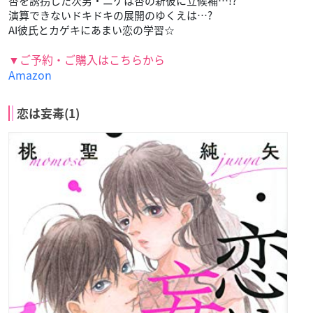
価格：495円(税込)
レーベル：講談社コミックス別冊フレンド
硝音 あや (著)
2222の未来からきたアンドロイド、
ナユタとシェアハウス生活を送る杏。
お客様を迎えるため、
屋上につくったグランピングは素敵なできばえ☆
テントの中で身を寄せ合ってると、