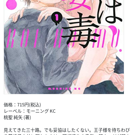
世界に2人きりみたい…どきどきしている杏のもとへ
早速の”お客様”がご到来!
優し気な雰囲気がすてきな美青年は
ナユタのお兄さん──つまりアンドロイド!
アンドロイド兄弟のキケンなバトル、
負けたらナユタは未来に”回収”!
「人間とは学習じゃなくて躾でしょ」
杏を誘拐した次男・ニケは杏の新彼に立候補…!?
演算できないドキドキの展開のゆくえは…?
AI彼氏とカゲキにあまい恋の学習☆
▼ご予約・ご購入はこちらから
Amazon
恋は妄毒(1)