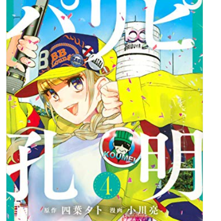
価格：495円(税込)
レーベル：講談社コミックス別冊フレンド
清野 静流 (著)
女子高生の里桜が引っ越し先の洋館で出会ったのは、死にたが
りの吸血鬼!?
周りを巻きこむわけにはいかない里桜は、彼の安らかな眠りを
探す手伝いをしながらお世話をすることになっちゃった――。
最初は警戒してたけど、彼がたまに見せるほほ笑みや不器用な
優しさがなんだか憎めない…。
気づけばもっと一緒にいたいって思うようになっちゃって―
―!?
『純愛特攻隊長!』シリーズ、『美少年、いただきました』の清
野静流が贈る最新作!!
笑って、泣いて、ちょっぴりエッチな命がけ同居ラブコメ第1
巻!!