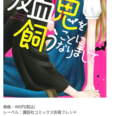
価格：715円(税込)
レーベル：モーニング KC
桃聖 純矢 (著)
見えてきた三十路。でも妥協はしたくない。王子様を待ちわび
る莉帆子の前に現れたのは、理想通りの青年・頼人。だが頼人
は「僕には殺人願望があるから、世間と接触を避けて生きてい
る」と語る。拒絶されても頼人を追いかける莉帆子の末路は?
描くものすべて怪作の新人・桃聖純矢が描く、超純愛スリラー!
▼ご予約・ご購入はこちらから
Amazon
吸血鬼を飼うことになりまして(1)