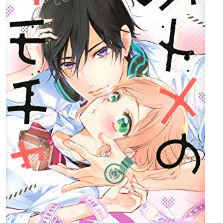
価格：990円(税込)
レーベル：ワイドKC
ふせでぃ (著)
大好きな雄太先生に付き合ってもらうため、頑張ってアイドル
になった、もこ。
ラブラブな2人だけれど、雄太は、かつて推していたアイドルM
IYUから猛アタックを受けている。
そんな中、もこと雄太の関係が世間の知るところとなり大炎
上!
順調だったアイドル活動は脱退の危機!? そしてもこと雄太、2
人の恋の行く末は…?
Instagramで大人気のイラストレーター・漫画家のふせでぃ
が、現代の女性の生き方までをも問う話題作、完結巻。
▼ご予約・ご購入はこちらから
Amazon