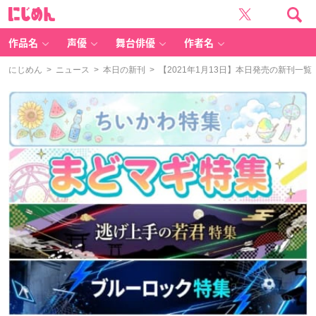
に
じ
め
ん
作品名
声優
舞台俳優
作者名
にじめん
>
ニュース
>
本日の新刊
> 【2021年1月13日】本日発売の新刊一