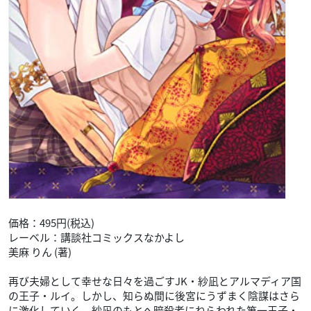
ある日、実家の食堂のバイトとして志倉くんがやってきた!
きれいでイケメンな志倉くんだけど超絶感じが悪くって!?
絶対に好きにならないと思っていたけど、
時々見せる姿が、悶絶するほどかわいい~~~~!!
本当に好きにならないでいられるの~~~!?
S級ツンデレ男子とのギャップラブ♪ 第1巻!
▼ご予約・ご購入はこちらから
Amazon
シーク様とハーレムで。(7)