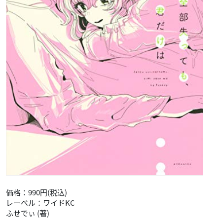
価格：495円(税込)
レーベル：講談社コミックスなかよし
美麻 りん (著)
再び夫婦として幸せな日々を過ごすJK・紗凪とアルマディア国
の王子・ルイ。しかし、知らぬ間に後宮にうずまく陰謀はさら
に激化していく。紗凪のもとへ暗殺者にねらわれた第一王子・
アディールが現れ、なりゆきで二人は逃避行することに! 二人
きりの夜、怪我で熱を出したアディールは紗凪にせまり……。
そして二人の関係に嫉妬するルイは……? 三角関係も後宮の陰
謀も急加速する、ドラマチック後宮ラブ第7巻!
▼ご予約・ご購入はこちらから
Amazon
全部失っても、君だけは(3)