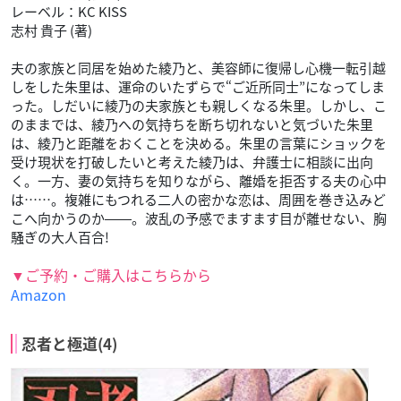
レーベル：KC KISS
志村 貴子 (著)
夫の家族と同居を始めた綾乃と、美容師に復帰し心機一転引越
しをした朱里は、運命のいたずらで“ご近所同士”になってしま
った。しだいに綾乃の夫家族とも親しくなる朱里。しかし、こ
のままでは、綾乃への気持ちを断ち切れないと気づいた朱里
は、綾乃と距離をおくことを決める。朱里の言葉にショックを
受け現状を打破したいと考えた綾乃は、弁護士に相談に出向
く。一方、妻の気持ちを知りながら、離婚を拒否する夫の心中
は……。複雑にもつれる二人の密かな恋は、周囲を巻き込みど
こへ向かうのか――。波乱の予感でますます目が離せない、胸
騒ぎの大人百合!
▼ご予約・ご購入はこちらから
Amazon
忍者と極道(4)