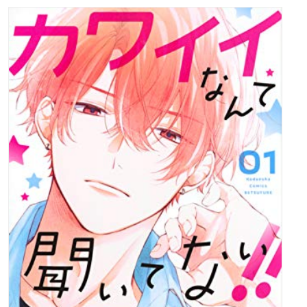
価格：495円(税込)
レーベル：講談社コミックス別冊フレンド
渡辺 あゆ (著)
同級生のピアニスト・月ノ瀬嵐士くんの不眠の悩みを解決する
ため「添い寝」アルバイト中の宙♪
最初はお仕事だけの関係だったけど、お祭りのピンチを助けら
れて以来、嵐士のことが気になる存在に!
バイト中、なんだか2人はいい雰囲気――だと思ったら、嵐士
くんから「結婚しない?」って突然プロポーズされちゃった!!
いったいどういうつもりなの!?
真意を聞くため、自分の想いをぶつけた宙に嵐士くんはまっす
ぐな言葉とキスで応えてくれて――…。
三ツ星級の美少年との恋は進み方もフツーじゃない!!
『L・DK』、『メンズライフ』の渡辺あゆが贈る!