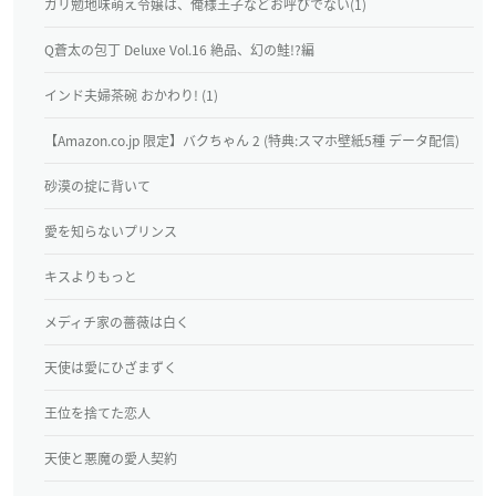
ガリ勉地味萌え令嬢は、俺様王子などお呼びでない(1)
Q蒼太の包丁 Deluxe Vol.16 絶品、幻の鮭!?編
インド夫婦茶碗 おかわり! (1)
【Amazon.co.jp 限定】バクちゃん 2 (特典:スマホ壁紙5種 データ配信)
砂漠の掟に背いて
愛を知らないプリンス
キスよりもっと
メディチ家の薔薇は白く
天使は愛にひざまずく
王位を捨てた恋人
天使と悪魔の愛人契約