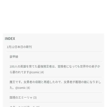
1月12日本日の新刊
装甲娘
100人の英雄を育てた最強預言者は、冒険者になっても世界中の弟子か
ら慕われてます@comic (4)
魔王です。女勇者の母親と再婚したので、女勇者が義理の娘になりまし
た。@comic (4)
国境のエミーリャ (3)