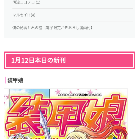
明治ココノコ (1)
マルセイ!! (4)
僕の秘密と君の嘘【電子限定かきおろし漫画付】
1月12日本日の新刊
装甲娘