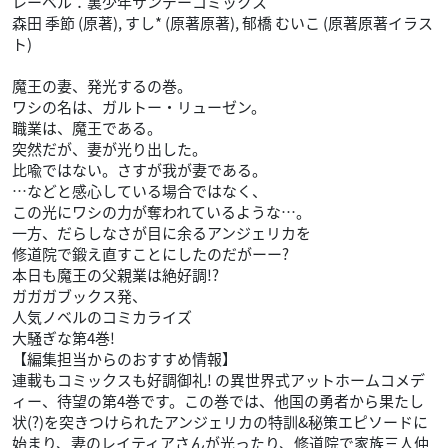
レーベル：裏少年サンデーコミックス
森田 季節 (原著), すし* (原著原著), 郁橋 むいこ (原著原著イラス
ト)
魔王の妻、発光するの巻。
ワシの名は、ガルトー・リューゼン。
職業は、魔王である。
突然だが、妻が光り出した。
比喩ではない。さすが我が妻である。
…などと感心している場合ではなく、
この光にワシの力が奪われているような…。
一方、だらしなさが目に余るアンジェリカを
修道院で鍛え直すことにしたのだがーー?
本日も魔王の父親業は絶好調!?
ガガガブックス発、
人気ノベルのコミカライズ
大騒ぎな第4巻!
【編集担当からのおすすめ情報】
連載もコミックスも好調御礼! の異世界式アットホームコメデ
ィー、待望の第4巻です。この巻では、他国の勇者から果たし
状(?)を突きつけられたアンジェリカの特訓&秘策エピソードに
始まり、妻のレイティアさんが光ったり、修道院で家族三人仲