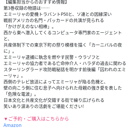
【編集担当からのおすすめ情報】
第3巻収録の物語は……
エミーリャの愛機トラバントP50と、ソ連との因縁深い
戦前アメリカの名門・パッカードの共演が見られる
「かけがえのない相棒」。
西から東へ潜入してくるコンピュータ専門家のエージェント
と、
共産体制下での東京下町の祭り模様を描く「カーニバルの夜
に」。
エミーリャ逮捕に執念を燃やす民警・ウラゾフと
エミーリャの協力者である亡命仲介人・ハラダの過去に関わる
スターリングラード攻防戦秘話を明かす前後編「囚われのエミ
ーリャ」。
西側のテレビ放送によってエミーリャが陥る危機と、
壁の向こう側に住む息子へ向けられた母親の強き愛を表した
「危険な電波」。
日本文化と共産文化が交錯する街で繰り広げられる
笑いあり涙ありの活劇をご堪能ください!
▼ご予約・ご購入はこちらから
Amazon