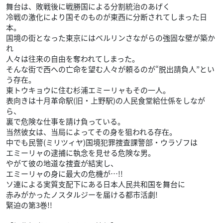
舞台は、敗戦後に戦勝国による分割統治のあげく
冷戦の激化により国そのものが東西に分断されてしまった日
本。
国境の街となった東京にはベルリンさながらの強固な壁が築か
れ
人々は往来の自由を奪われてしまった。
そんな街で西への亡命を望む人々が頼るのが“脱出請負人”とい
う存在。
東トウキョウに住む杉浦エミーリャもその一人。
表向きは十月革命駅(旧・上野駅)の人民食堂給仕係をしなが
ら、
裏で危険な仕事を請け負っている。
当然彼女は、当局によってその身を狙われる存在。
中でも民警(ミリツィヤ)国境犯罪捜査課警部・ウラゾフは
エミーリャの逮捕に執念を見せる危険な男。
やがて彼の地道な捜査が結実し、
エミーリャの身に最大の危機が…!!
ソ連による実質支配下にある日本人民共和国を舞台に
赤みがかったノスタルジーを届ける都市活劇!
緊迫の第3巻!!