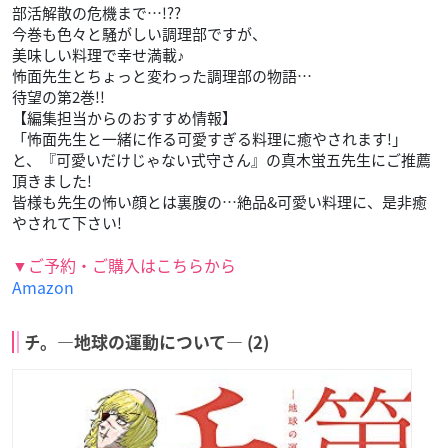
部活解散の危機まで…!??
今巻も色々と騒がしい調理部ですが、
美味しい料理で幸せ満載♪
怖面先生とちょっと変わった調理部の物語…
待望の第2巻!!
【編集担当からのおすすめ情報】
「怖面先生と一緒に作る可愛すぎる料理に癒やされます!」
と、『可愛いだけじゃない式守さん』の真木蛍五先生にご推薦
頂きました!
皆様も先生の怖い顔とは裏腹の…絶品&可愛い料理に、是非癒
やされて下さい!
▼ご予約・ご購入はこちらから
Amazon
チ。―地球の運動について― (2)