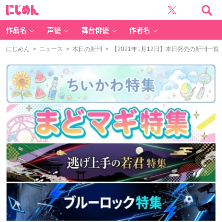
に
じ
め
ん
作品名
声優
舞台俳優
作者名
にじめん
>
ニュース
>
本日の新刊
> 【2021年1月12日】本日発売の新刊一