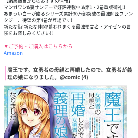
【編集担当からのおすすめ情報】
マンガワン&裏サンデーで好評連載中!&第1・2巻重版御礼!!
あまうい白一が贈るシリーズ累計30万部突破の最強師匠ファン
タジー、待望の第4巻が登場です!
新たな街!新たな仲間!慕われまくる最強預言者・アイゼンの冒
険をお楽しみください!!
▼ご予約・ご購入はこちらから
Amazon
魔王です。女勇者の母親と再婚したので、女勇者が義
理の娘になりました。@comic (4)