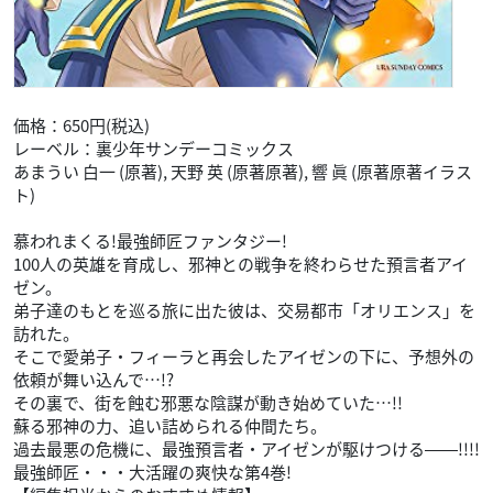
価格：650円(税込)
レーベル：裏少年サンデーコミックス
あまうい 白一 (原著), 天野 英 (原著原著), 響 眞 (原著原著イラス
ト)
慕われまくる!最強師匠ファンタジー!
100人の英雄を育成し、邪神との戦争を終わらせた預言者アイ
ゼン。
弟子達のもとを巡る旅に出た彼は、交易都市「オリエンス」を
訪れた。
そこで愛弟子・フィーラと再会したアイゼンの下に、予想外の
依頼が舞い込んで…!?
その裏で、街を蝕む邪悪な陰謀が動き始めていた…!!
蘇る邪神の力、追い詰められる仲間たち。
過去最悪の危機に、最強預言者・アイゼンが駆けつける――!!!!
最強師匠・・・大活躍の爽快な第4巻!