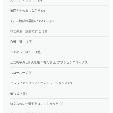
スクール×ツクール (3)
怖面先生のおしながき (2)
チ。―地球の運動について― (2)
ねこ先生、急患です! 2 (2巻)
白米礼賛 1 (1巻)
さよならごはん 1 (1巻)
乙女戦争外伝II 火を継ぐ者たち 上 (アクションコミックス
スローループ (4)
きららファンタジアイラストレーションズ (2)
枯れセン (3)
侍女なのに…聖剣を抜いてしまった!(2)