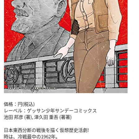
価格：円(税込)
レーベル：ゲッサン少年サンデーコミックス
池田 邦彦 (著), 津久田 重吾 (著著)
日本東西分断の戦後を描く仮想歴史活劇!
時は、冷戦最中の1962年。