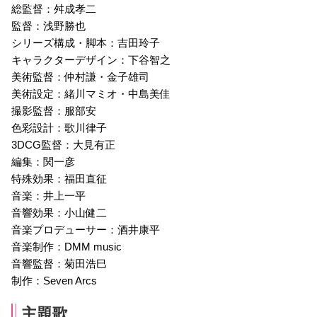
総監督：舛成孝二
監督：浅野勝也
シリーズ構成・脚本：吉田玲子
キャラクターデザイン：下谷智之
美術監督：仲村謙・金子雄司
美術設定：緒川マミオ・中島美佳
撮影監督：服部安
色彩設計：歌川律子
3DCG監督：大見有正
編集：関一彦
特殊効果：福田直征
音楽：井上一平
音響効果：小山健二
音楽プロデューサー：酒井康平
音楽制作：DMM music
音響監督：菊田浩巳
制作：Seven Arcs
主題歌