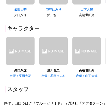
峯田大夢
花守ゆみり
山下大輝
矢口八虎
鮎川龍二
高橋世田介
キャラクター
矢口八虎
鮎川龍二
高橋世田介
声優：峯田大夢
声優：花守ゆみり
声優：山下大輝
スタッフ
原作：山口つばさ『ブルーピリオド』（講談社「アフタヌーン