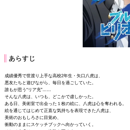
あらすじ
成績優秀で世渡り上手な高校2年生・矢口八虎は、
悪友たちと遊びながら、毎日を過ごしていた。
誰もが思う“リア充”……
そんな八虎は、いつも、どこかで虚しかった。
ある日、美術室で出会った１枚の絵に、八虎は心を奪われる。
絵を通じてはじめて正直な気持ちを表現できた八虎は、
美術のおもしろさに目覚め、
衝動のままにスケッチブックへ向かっていく。