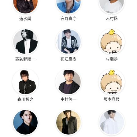
速水奨
宮野真守
木村昴
諏訪部順一
花江夏樹
村瀬歩
森川智之
中村悠一
坂本真綾