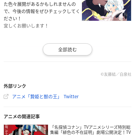
た色々展開があるかもしれませんの
で、今後の情報をぜひチェックしてく
ださい！
宜しくお願いします！
作品概要
©友藤結／白泉社
アニメ「贄姫と獣の王」
イントロダクション
外部リンク
「
贄姫と獣の王
」とは──。
アニメ「贄姫と獣の王」 Twitter
2015年より「花とゆめ」で連載開始、累計180万部を突破した
本作は、友藤結が贈る、異形の眷属の王に99番目の生贄として
捧げられた人間の少女・サリフィが、妃として迎えられる少女
アニメの関連記事
×人外異種間ロマンスの決定版。最終巻となる15巻が発売され
た。
「名探偵コナン」TVアニメシリーズ特別総
集編「緋色の不在証明」劇場公開決定！TV