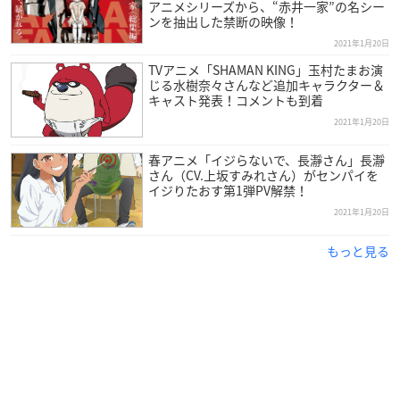
アニメシリーズから、“赤井一家”の名シー
ンを抽出した禁断の映像！
2021年1月20日
TVアニメ「SHAMAN KING」玉村たまお演
【フォロー＆RTキャンペーン！】
じる水樹奈々さんなど追加キャラクター＆
キャスト発表！コメントも到着
『贄姫と獣の王』アニメ化解禁を記念して、フォロー＆RT
2021年1月20日
キャンペーンを開催🎉
当アカウントをフォロー＆このツイートをRTすると、抽選
春アニメ「イジらないで、長瀞さん」長瀞
で1名様に友藤結先生イラスト色紙が当たります！
さん（CV.上坂すみれさん）がセンパイを
イジりたおす第1弾PV解禁！
ぜひご応募ください！
#niehime
#贄姫と獣の王
pic.twitter.
com/Prfwqp2GZd
2021年1月20日
— アニメ『贄姫と獣の王』公式アカウント (@niehime_ani
もっと見る
me)
January 20, 2021