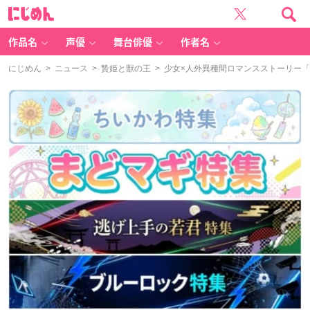
に
じ
め
ん
作品名
声優
舞台俳優
作者名
にじめん
>
ニュース
>
贄姫と獣の王
> 少女×人外異種間ロマンスストーリー