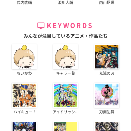
武内駿輔
浪川大輔
内山昂輝
KEYWORDS
みんなが注目しているアニメ・作品たち
ちいかわ
キャラ一覧
鬼滅の刃
ハイキュー!!
アイドリッシ...
刀剣乱舞