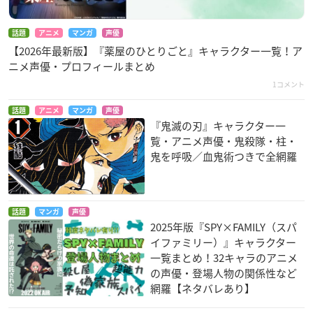
話題
アニメ
マンガ
声優
【2026年最新版】『薬屋のひとりごと』キャラクター一覧！ア
ニメ声優・プロフィールまとめ
1コメント
話題
アニメ
マンガ
声優
『鬼滅の刃』キャラクター一
覧・アニメ声優・鬼殺隊・柱・
鬼を呼吸／血鬼術つきで全網羅
話題
マンガ
声優
2025年版『SPY×FAMILY（スパ
イファミリー）』キャラクター
一覧まとめ！32キャラのアニメ
の声優・登場人物の関係性など
網羅【ネタバレあり】