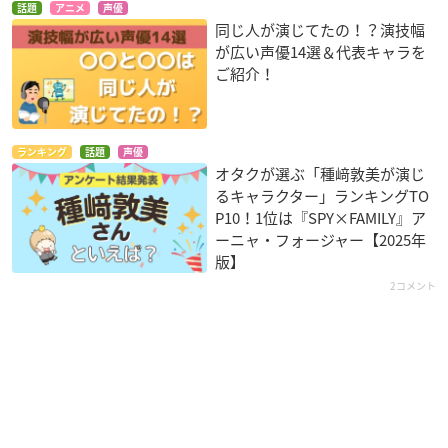
話題
アニメ
声優
同じ人が演じてたの！？演技幅
が広い声優14選＆代表キャラを
ご紹介！
ランキング
話題
声優
オタクが選ぶ「種﨑敦美が演じ
るキャラクター」ランキングTO
P10！1位は『SPY×FAMILY』ア
ーニャ・フォージャー【2025年
版】
2コメント