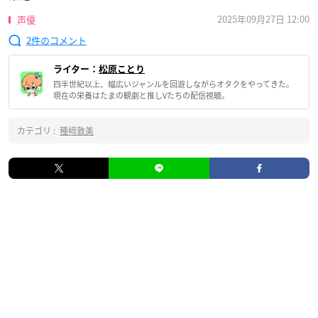
2025年09月27日 12:00
声優
2
ライター：
松原ことり
四半世紀以上、幅広いジャンルを回遊しながらオタクをやってきた。
現在の栄養はたまの観劇と推しVたちの配信視聴。
カテゴリ :
種﨑敦美