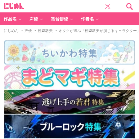
に
じ
め
ん
作品名
声優
舞台俳優
作者名
にじめん
>
声優
>
種﨑敦美
> オタクが選ぶ「種﨑敦美が演じるキャラクター」ラン