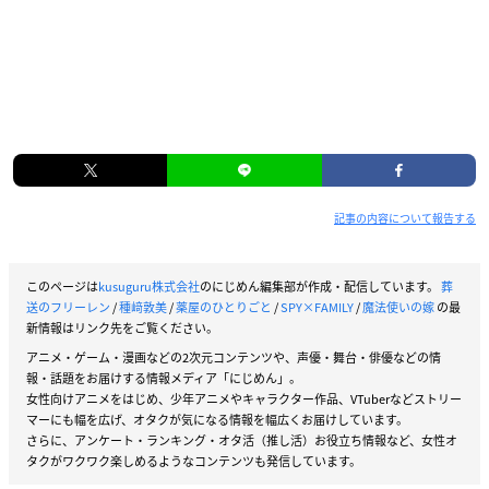
記事の内容について報告する
このページは
kusuguru株式会社
のにじめん編集部が作成・配信しています。
葬
送のフリーレン
/
種﨑敦美
/
薬屋のひとりごと
/
SPY×FAMILY
/
魔法使いの嫁
の最
新情報はリンク先をご覧ください。
アニメ・ゲーム・漫画などの2次元コンテンツや、声優・舞台・俳優などの情
報・話題をお届けする情報メディア「にじめん」。
女性向けアニメをはじめ、少年アニメやキャラクター作品、VTuberなどストリー
マーにも幅を広げ、オタクが気になる情報を幅広くお届けしています。
さらに、アンケート・ランキング・オタ活（推し活）お役立ち情報など、女性オ
タクがワクワク楽しめるようなコンテンツも発信しています。