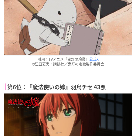
引用：TVアニメ『鬼灯の冷徹』
公式X
©江口夏実・講談社／鬼灯の冷徹製作委員会
第6位：『魔法使いの嫁』羽鳥チセ 43票