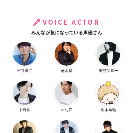
VOICE ACTOR
みんなが気になっている声優さん
宮野真守
速水奨
諏訪部順一
下野紘
木村昴
坂本真綾