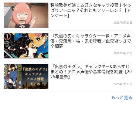
種﨑敦美が演じる好きなキャラ投票！やっ
ぱりアーニャ？それともフリーレン？【ア
ンケート】
2025年9月13日
『鬼滅の刃』キャラクター一覧・アニメ声
優・鬼殺隊・柱・鬼を呼吸／血鬼術つきで
全網羅
2026年6月17日
『出禁のモグラ』キャラクター&あらすじ
まとめ！アニメ声優や基本情報を網羅【20
25年最新】
2025年7月21日
引用：俳協
公式サイト
もっと見る
種﨑さんは大分県出身で、現在東京俳優生活協同組合に所属。
アニメ「美少女戦士セーラームーン」第45話のキャストの演技
力に魅了され、声優になる決心をしたそうです。