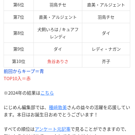
第6位
羽鳥チセ
直美・アルジェント
第7位
直美・アルジェント
羽鳥チセ
犬飼いろは / キュアフ
第8位
ダイ
レンディ
第9位
ダイ
レディ・ナガン
第10位
魚谷ありさ
芥子
前回からキープ＝青
TOP10入＝赤
※2024年の結果は
こちら
にじめん編集部では、
種﨑敦美
さんの益々の活躍を応援してい
ます。本日はお誕生日おめでとうございます！
すべての順位は
アンケート元記事
で見ることができますので、