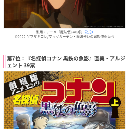
引用：アニメ『魔法使いの嫁』
公式X
©2022 ヤマザキコレ/マッグガーデン・魔法使いの嫁製作委員会
第7位：『名探偵コナン 黒鉄の魚影』直美・アルジ
ェント 39票