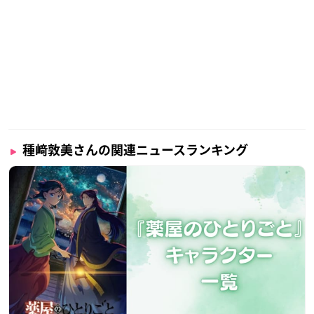
大分県から上京し養成所を経て、アニメ作品では「
となりの怪
」にてデビューを果たしました。
物くん
2020年には第14回声優アワードで
を受賞し、ヒロイ
助演女優賞
ンや少年声まで幅広い役柄をこなす実力派声優です！
調査概要
種﨑敦美さんの関連ニュースランキング
調査期間：2025年9月13日（土）～9月19日（金）
有効投票数：1233票