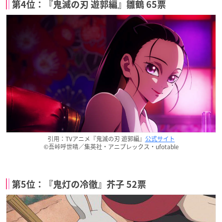
第4位：『鬼滅の刃 遊郭編』雛鶴 65票
引用：TVアニメ『鬼滅の刃 遊郭編』
公式サイト
©吾峠呼世晴／集英社・アニプレックス・ufotable
第5位：『鬼灯の冷徹』芥子 52票