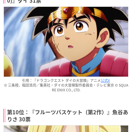
0)』ダイ 31票
引用：『ドラゴンクエスト ダイの大冒険』アニメ
公式X
© 三条陸、稲田浩司／集英社・ダイの大冒険製作委員会・テレビ東京 © SQUA
RE ENIX CO., LTD.
第10位：『フルーツバスケット（第2作）』魚谷あ
りさ 30票