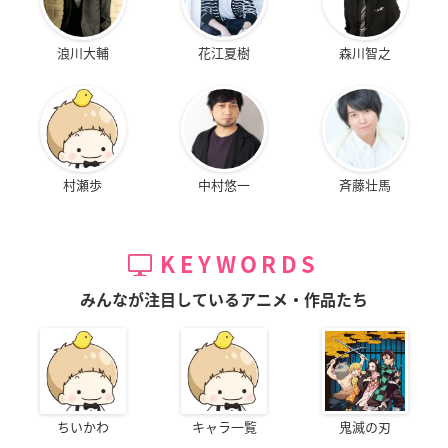
浪川大輔
花江夏樹
森川智之
村瀬歩
中村悠一
斉藤壮馬
KEYWORDS
みんなが注目しているアニメ・作品たち
ちいかわ
キャラ一覧
鬼滅の刃