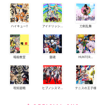
ハイキュー!!
アイドリッシ...
刀剣乱舞
暗殺教室
銀魂
HUNTER...
呪術廻戦
ヒプノシスマ...
テニスの王子様