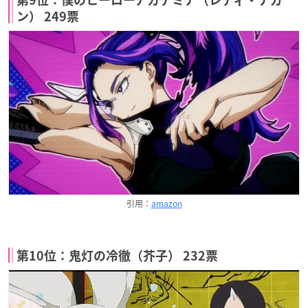
第9位：僕のヒーローアカデミア（レディ・ナガ
ン） 249票
引用：
amazon
第10位：鬼灯の冷徹（芥子） 232票