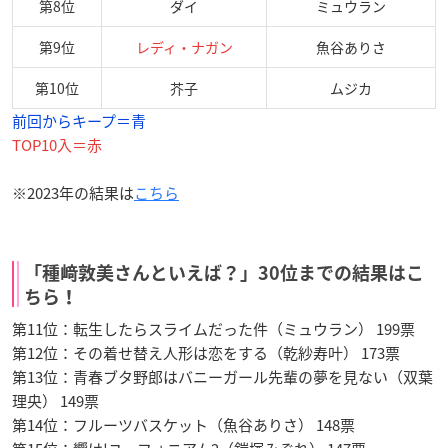
第8位
ダイ
ミュウラン
第9位
レディ・ナガン
魚谷ありさ
第10位
芥子
ムジカ
前回からキープ＝青
TOP10入＝赤
※2023年の結果は
こちら
「種﨑敦美さんといえば？」30位までの結果はこ
ちら！
第11位：転生したらスライムだった件（ミュウラン） 199票
第12位：その着せ替え人形は恋をする（乾紗寿叶） 173票
第13位：青春ブタ野郎はバニーガール先輩の夢を見ない（双葉
理央） 149票
第14位：フルーツバスケット（魚谷ありさ） 148票