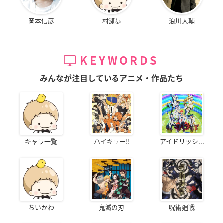
岡本信彦
村瀬歩
浪川大輔
KEYWORDS
みんなが注目しているアニメ・作品たち
キャラ一覧
ハイキュー!!
アイドリッシ...
ちいかわ
鬼滅の刃
呪術廻戦