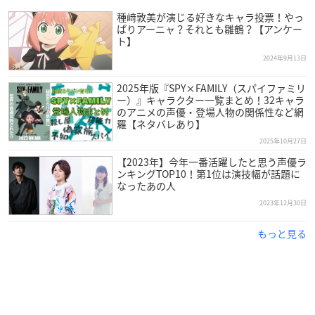
種﨑敦美が演じる好きなキャラ投票！やっ
ぱりアーニャ？それとも雛鶴？【アンケー
ト】
2024年9月13日
2025年版『SPY×FAMILY（スパイファミリ
ー）』キャラクター一覧まとめ！32キャラ
のアニメの声優・登場人物の関係性など網
羅【ネタバレあり】
2025年10月27日
【2023年】今年一番活躍したと思う声優ラ
ンキングTOP10！第1位は演技幅が話題に
なったあの人
2023年12月30日
（引用：俳協
公式サイト
）
もっと見る
種﨑さんは大分県出身で、現在東京俳優生活協同組合に所属。
アニメ「美少女戦士セーラームーン」第45話のキャストの演技
力に魅了され、声優になる決心をしたそうです。