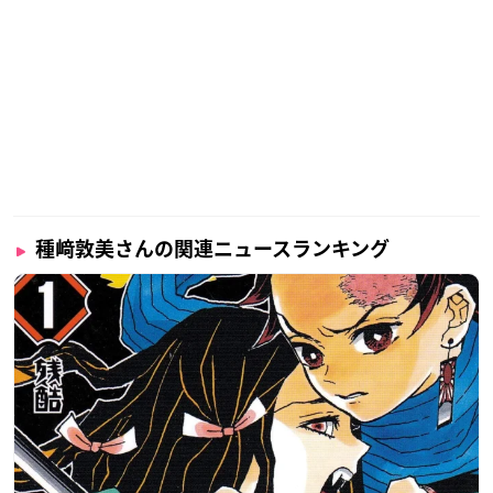
大分県から上京し養成所を経て、アニメ作品では「
となりの怪
」にてデビューを果たしました。
物くん
2020年には第14回声優アワードで
を受賞し、ヒロイ
助演女優賞
ンや少年声まで幅広い役柄をこなす実力派声優です！
調査概要
調査期間：2024年9月13日（金）～9月20日（金）
種﨑敦美さんの関連ニュースランキング
有効投票数：8634票