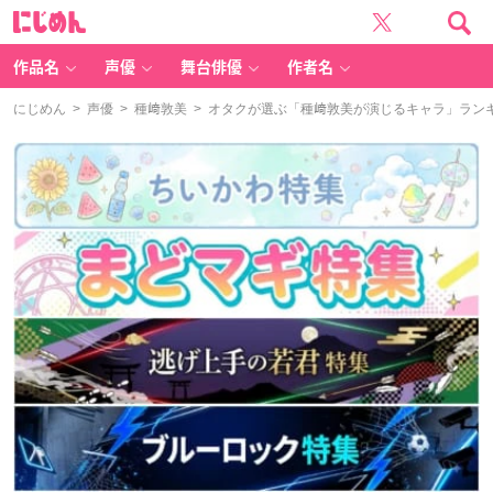
に
じ
め
ん
作品名
声優
舞台俳優
作者名
にじめん
>
声優
>
種﨑敦美
> オタクが選ぶ「種﨑敦美が演じるキャラ」ランキング