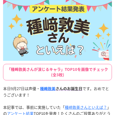
「種﨑敦美さんが演じるキャラ」TOP10を画像でチェック
(全3枚)
本日9月27日は声優・
です。おめでと
種﨑敦美
さんのお誕生日
うございます！
本記事では、事前に実施していた「
種崎敦美さんといえば？
」
の
アンケート結果
TOP10を発表！たくさんのご投票ありがとう