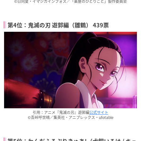
©日向夏・イマジカインフォス／「薬屋のひとりごと」製作委員会
第4位：鬼滅の刃 遊郭編（雛鶴） 439票
引用：アニメ『鬼滅の刃』遊郭編
公式サイト
©吾峠呼世晴／集英社・アニプレックス・ufotable