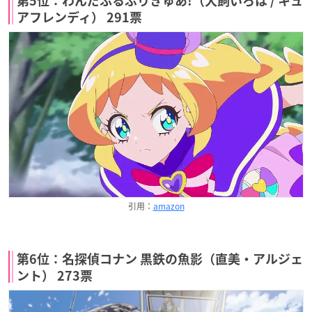
第5位：わんだふるぷりきゅあ!（犬飼いろは / キュ
アフレンディ） 291票
引用：
amazon
第6位：名探偵コナン 黒鉄の魚影（直美・アルジェ
ント） 273票