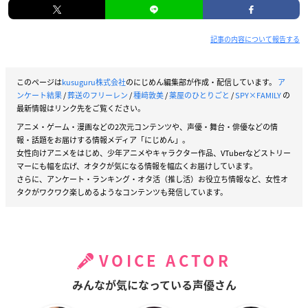
記事の内容について報告する
このページは
kusuguru株式会社
のにじめん編集部が作成・配信しています。
ア
ンケート結果
/
葬送のフリーレン
/
種﨑敦美
/
薬屋のひとりごと
/
SPY×FAMILY
の
最新情報はリンク先をご覧ください。
アニメ・ゲーム・漫画などの2次元コンテンツや、声優・舞台・俳優などの情
報・話題をお届けする情報メディア「にじめん」。
女性向けアニメをはじめ、少年アニメやキャラクター作品、VTuberなどストリー
マーにも幅を広げ、オタクが気になる情報を幅広くお届けしています。
さらに、アンケート・ランキング・オタ活（推し活）お役立ち情報など、女性オ
タクがワクワク楽しめるようなコンテンツも発信しています。
VOICE ACTOR
みんなが気になっている声優さん