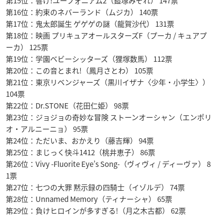
第15位：響け!ユーフォニアム2（鎧塚みぞれ） 147票
第16位：約束のネバーランド（ムジカ） 140票
第17位：鬼太郎誕生 ゲゲゲの謎（龍賀沙代） 131票
第18位：映画 プリキュアオールスターズF（プーカ / キュアプ
ーカ） 125票
第19位：学園ベビーシッターズ（狸塚数馬） 112票
第20位：この音とまれ!（鳳月さとわ） 105票
第21位：東京リベンジャーズ（黒川イザナ〈少年・小学生〉）
104票
第22位：Dr.STONE（花田仁姫） 98票
第23位：ジョジョの奇妙な冒険 ストーンオーシャン（エンポリ
オ・アルニーニョ） 95票
第24位：ただいま、おかえり（藤吉輝） 94票
第25位：まじっく快斗1412（桃井恵子） 86票
第26位：Vivy -Fluorite Eye’s Song-（ヴィヴィ / ディーヴァ） 8
1票
第27位：七つの大罪 黙示録の四騎士（イゾルデ） 74票
第28位：Unnamed Memory（ティナーシャ） 65票
第29位：負けヒロインが多すぎる!（月之木古都） 62票