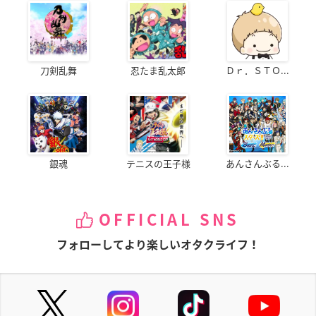
刀剣乱舞
忍たま乱太郎
Ｄｒ．ＳＴＯ...
銀魂
テニスの王子様
あんさんぶる...
OFFICIAL SNS
フォローしてより楽しいオタクライフ！