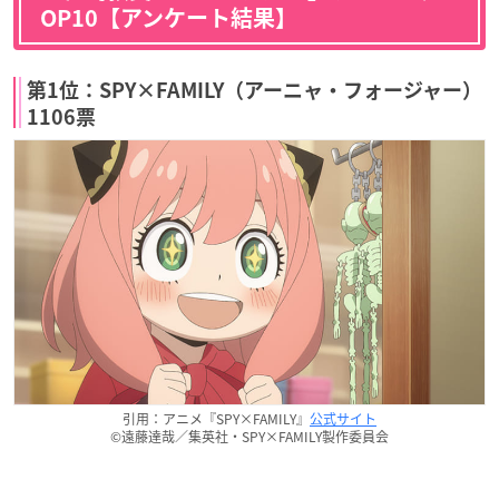
OP10【アンケート結果】
第1位：SPY×FAMILY（アーニャ・フォージャー）
1106票
引用：アニメ『SPY×FAMILY』
公式サイト
©遠藤達哉／集英社・SPY×FAMILY製作委員会