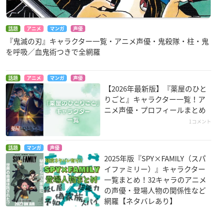
話題
アニメ
マンガ
声優
『鬼滅の刃』キャラクター一覧・アニメ声優・鬼殺隊・柱・鬼
を呼吸／血鬼術つきで全網羅
話題
アニメ
マンガ
声優
【2026年最新版】『薬屋のひと
りごと』キャラクター一覧！ア
ニメ声優・プロフィールまとめ
1コメント
話題
マンガ
声優
2025年版『SPY×FAMILY（スパ
イファミリー）』キャラクター
一覧まとめ！32キャラのアニメ
の声優・登場人物の関係性など
網羅【ネタバレあり】