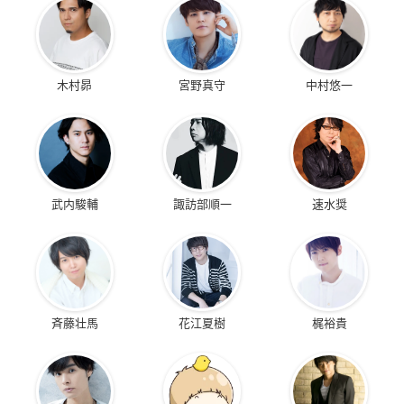
木村昴
宮野真守
中村悠一
武内駿輔
諏訪部順一
速水奨
斉藤壮馬
花江夏樹
梶裕貴