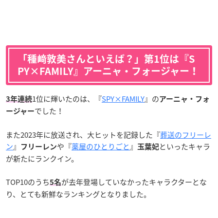
「種﨑敦美さんといえば？」第1位は『S
PY×FAMILY』アーニャ・フォージャー！
1位に輝いたのは、『
SPY×FAMILY
』の
3年連続
アーニャ・フォ
でした！
ージャー
また2023年に放送され、大ヒットを記録した『
葬送のフリーレ
ン
』
や『
薬屋のひとりごと
』
といったキャラ
フリーレン
玉葉妃
が新たにランクイン。
TOP10のうち
が去年登場していなかったキャラクターとな
5名
り、とても新鮮なランキングとなりました。