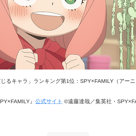
じるキャラ」ランキング第1位：SPY×FAMILY（アー
Y×FAMILY』
公式サイト
©遠藤達哉／集英社・SPY×F