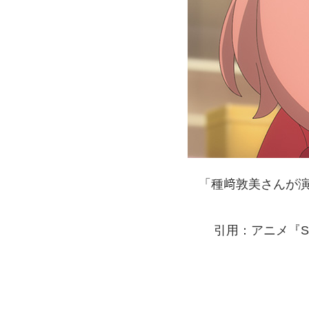
「種﨑敦美さんが演
引用：アニメ『SP