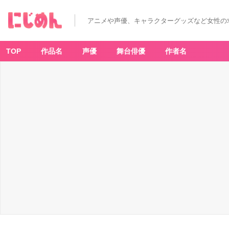
「種
﨑
敦
アニメや声優、キャラクターグッズなど女性の
美
さ
ん
が
演
TOP
作品名
声優
舞台俳優
作者名
じ
る
キ
ャ
ラ」
ラ
ン
キ
ン
グ
第
1
位：
S
P
Y
×
F
A
M
IL
Y
（ア
ー
ニ
ャ・
フ
ォ
ー
ジ
ャ
ー）
-
ア
ニ