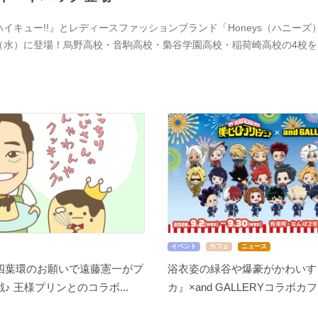
ハイキュー!!』とレディースファッションブランド「Honeys（ハニーズ）
（水）に登場！烏野高校・音駒高校・梟谷学園高校・稲荷崎高校の4校
イベント
カフェ
ニュース
四葉環のお願いで遠藤憲一がプ
浴衣姿の緑谷や爆豪がかわいす
♪ 王様プリンとのコラボ...
カ』×and GALLERYコラボカフ.