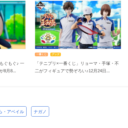
一番くじ
グッズ
もぐもぐ♪ 一
「テニプリ×一番くじ」リョーマ・手塚・不
月8...
二がフィギュアで勢ぞろい♪12月24日...
ら・アベイル
ナガノ