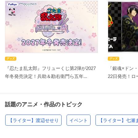
グッズ
グッズ
『忍たま乱太郎』フリューくじ第2弾が2027
「銀魂×ドン
年冬発売決定！兵助＆勘右衛門ら五年...
22日発売！ロー
話題のアニメ・作品のトピック
【ライター】渡辺せせり
イベント
【ライター】七瀬