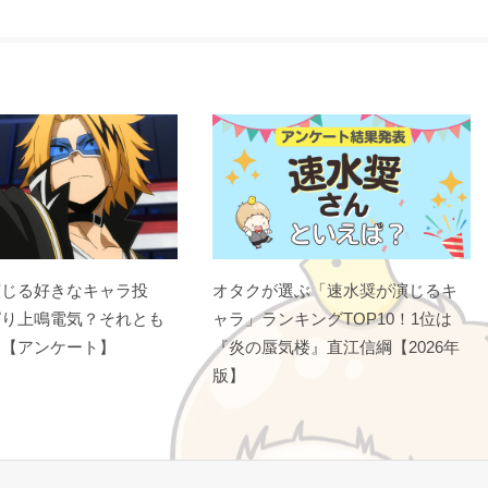
演じる好きなキャラ投
オタクが選ぶ「速水奨が演じるキ
ぱり上鳴電気？それとも
ャラ」ランキングTOP10！1位は
？【アンケート】
『炎の蜃気楼』直江信綱【2026年
版】