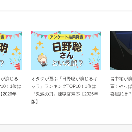
明が演じる
オタクが選ぶ「日野聡が演じるキ
畠中祐が
10！1位は
ャラ」ランキングTOP10！1位は
票！やっ
【2026年
『鬼滅の刃』煉󠄁獄杏寿郎【2026年
喜屋武暦
版】