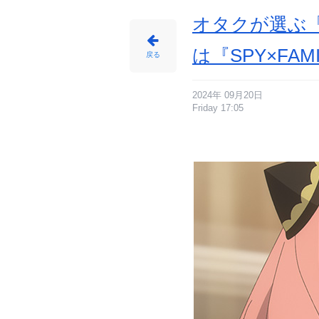
メ
情
報
オタクが選ぶ「
サ
イ
ト
に
は『SPY×FA
じ
戻る
め
ん
2024年 09月20日
Friday 17:05