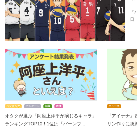
『
日
ランキング
アンケート
話題
声優
ニュース
オタクが選ぶ「阿座上洋平が演じるキャラ」
『アイナナ』
ランキングTOP10！1位は『バーンブ...
リン作りに挑戦