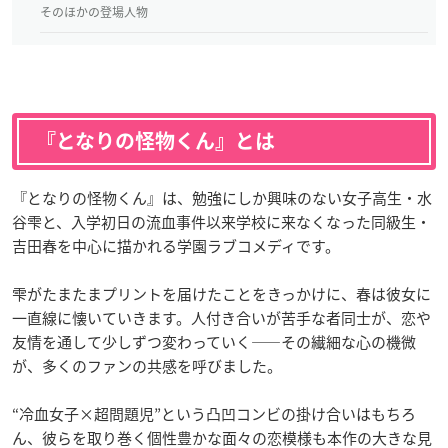
そのほかの登場人物
『となりの怪物くん』とは
『となりの怪物くん』は、勉強にしか興味のない女子高生・水
谷雫と、入学初日の流血事件以来学校に来なくなった同級生・
吉田春を中心に描かれる学園ラブコメディです。
雫がたまたまプリントを届けたことをきっかけに、春は彼女に
一直線に懐いていきます。人付き合いが苦手な者同士が、恋や
友情を通して少しずつ変わっていく——その繊細な心の機微
が、多くのファンの共感を呼びました。
“冷血女子×超問題児”という凸凹コンビの掛け合いはもちろ
ん、彼らを取り巻く個性豊かな面々の恋模様も本作の大きな見