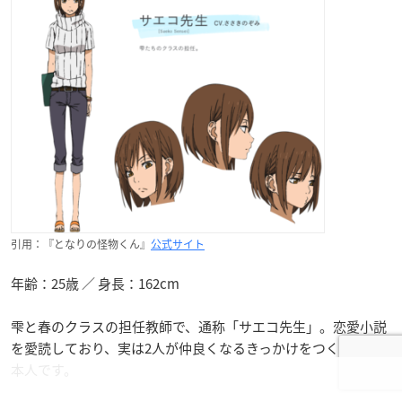
引用：『となりの怪物くん』
公式サイト
年齢：25歳 ／ 身長：162cm
雫と春のクラスの担任教師で、通称「サエコ先生」。恋愛小説
を愛読しており、実は2人が仲良くなるきっかけをつくった張
本人です。