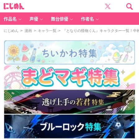
に
じ
め
ん
作品名
声優
舞台俳優
作者名
にじめん
>
漫画
>
キャラ一覧
> 『となりの怪物くん』キャラクター一覧！中