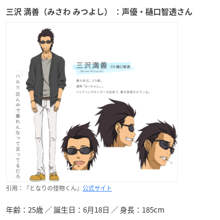
三沢 満善（みさわ みつよし） ：声優・樋口智透さん
引用：『となりの怪物くん』
公式サイト
年齢：25歳 ／ 誕生日：6月18日 ／ 身長：185cm