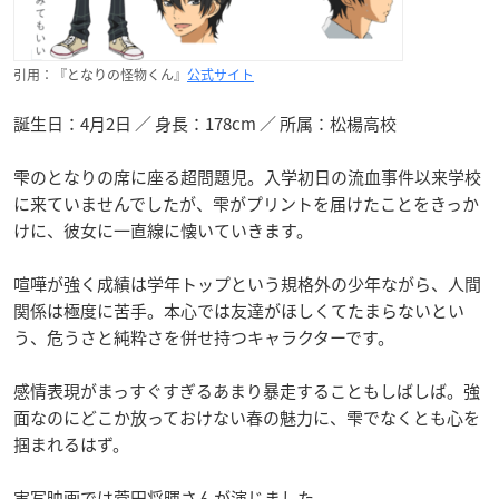
引用：『となりの怪物くん』
公式サイト
誕生日：4月2日 ／ 身長：178cm ／ 所属：松楊高校
雫のとなりの席に座る超問題児。入学初日の流血事件以来学校
に来ていませんでしたが、雫がプリントを届けたことをきっか
けに、彼女に一直線に懐いていきます。
喧嘩が強く成績は学年トップという規格外の少年ながら、人間
関係は極度に苦手。本心では友達がほしくてたまらないとい
う、危うさと純粋さを併せ持つキャラクターです。
感情表現がまっすぐすぎるあまり暴走することもしばしば。強
面なのにどこか放っておけない春の魅力に、雫でなくとも心を
掴まれるはず。
実写映画では菅田将暉さんが演じました。