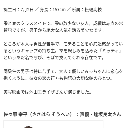
誕生日：7月2日 ／ 身長：157cm ／ 所属：松楊高校
雫と春のクラスメイトで、雫の数少ない友人。成績は赤点の常
習犯ですが、男子から絶大な人気を誇る美少女です。
ところが本人は男性が苦手で、モテることを心底迷惑がってい
るというギャップの持ち主。雫を親しみを込めた「ミッティ」
というあだ名で呼び、そばで支えてくれる存在です。
同級生の男子は特に苦手で、大人で優しいみっちゃんに恋心を
抱くように。彼女の恋の行方も物語の大切な軸のひとつ。
実写映画では池田エライザさんが演じました。
佐々原 宗平（ささはら そうへい） ：声優・逢坂良太さん