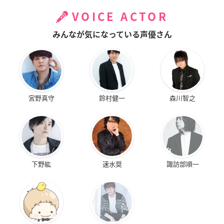
VOICE ACTOR
みんなが気になっている声優さん
宮野真守
鈴村健一
森川智之
下野紘
速水奨
諏訪部順一