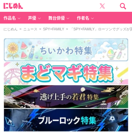
に
じ
め
ん
作品名
声優
舞台俳優
作者名
にじめん
>
ニュース
>
SPY×FAMILY
> 「SPY×FAMILY」ローソンでグッ