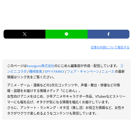
記事の内容について報告する
このページは
kusuguru株式会社
のにじめん編集部が作成・配信しています。
コ
ンビニコラボ
/
種﨑敦美
/
SPY×FAMILY
/
フェア・キャンペーン
/
ニュース
の最新
情報はリンク先をご覧ください。
アニメ・ゲーム・漫画などの2次元コンテンツや、声優・舞台・俳優などの情
報・話題をお届けする情報メディア「にじめん」。
女性向けアニメをはじめ、少年アニメやキャラクター作品、VTuberなどストリー
マーにも幅を広げ、オタクが気になる情報を幅広くお届けしています。
さらに、アンケート・ランキング・オタ活（推し活）お役立ち情報など、女性オ
タクがワクワク楽しめるようなコンテンツも発信しています。