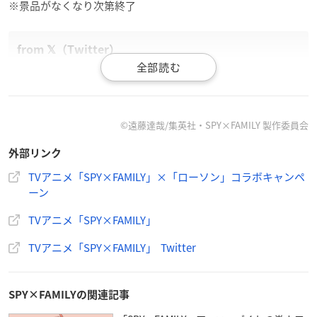
※景品がなくなり次第終了
／
10月18日(火)より、
全国の
#ローソン
コラボ開始🎊✨
©遠藤達哉/集英社・SPY×FAMILY 製作委員会
＼
外部リンク
オリジナルグッズがもらえるキャンペーンや、
オリジナル商品も登場
TVアニメ「SPY×FAMILY」×「ローソン」コラボキャンペ
ーン
ぜひお近くのローソンにお立ちより下さい🙏
詳細はこちら🔽
https://t.co/Fm15xUC2zL
#SPY_FAMILY
#ス
TVアニメ「SPY×FAMILY」
パイファミリー
pic.twitter.com/eBWwY2Y7UO
— 『
SPY×FAMILY
（スパイファミリー）』アニメ公式 (@sp
TVアニメ「SPY×FAMILY」 Twitter
yfamily_anime)
October 12, 2022
SPY×FAMILYの関連記事