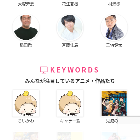
大塚芳忠
花江夏樹
村瀬歩
稲田徹
斉藤壮馬
三宅健太
KEYWORDS
みんなが注目しているアニメ・作品たち
ちいかわ
キャラ一覧
鬼滅の刃