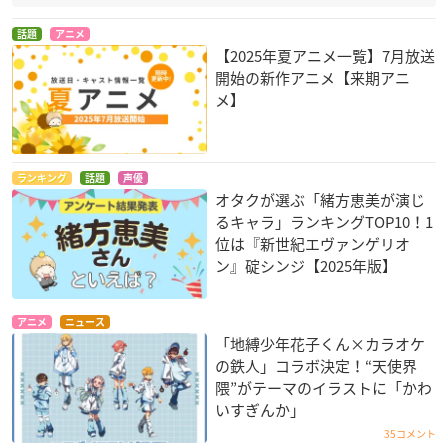
話題
アニメ
【2025年夏アニメ一覧】7月放送
開始の新作アニメ【来期アニ
メ】
ランキング
話題
声優
オタクが選ぶ「緒方恵美が演じ
るキャラ」ランキングTOP10！1
位は『新世紀エヴァンゲリオ
ン』碇シンジ【2025年版】
アニメ
ニュース
「地縛少年花子くん×カラオケ
の鉄人」コラボ決定！“天使界
隈”がテーマのイラストに「かわ
いすぎんか」
35コメント