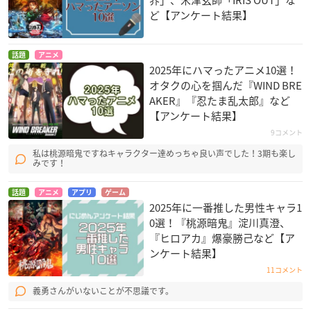
界」、米津玄師「IRIS OUT」な
ど【アンケート結果】
話題
アニメ
2025年にハマったアニメ10選！
オタクの心を掴んだ『WIND BRE
AKER』『忍たま乱太郎』など
【アンケート結果】
9コメント
私は桃源暗鬼ですねキャラクター達めっちゃ良い声でした！3期も楽し
みです！
話題
アニメ
アプリ
ゲーム
2025年に一番推した男性キャラ1
0選！『桃源暗鬼』淀川真澄、
『ヒロアカ』爆豪勝己など【ア
ンケート結果】
11コメント
義勇さんがいないことが不思議です。