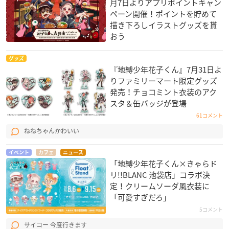
月7日よりアプリポイントキャン
ペーン開催！ポイントを貯めて
描き下ろしイラストグッズを貰
おう
グッズ
『地縛少年花子くん』7月31日よ
りファミリーマート限定グッズ
発売！チョコミント衣装のアク
スタ＆缶バッジが登場
61コメント
ねねちゃんかわいい
イベント
カフェ
ニュース
「地縛少年花子くん×きゃらド
リ!!BLANC 池袋店」コラボ決
定！クリームソーダ風衣装に
「可愛すぎだろ」
5コメント
サイコー 今度行きます