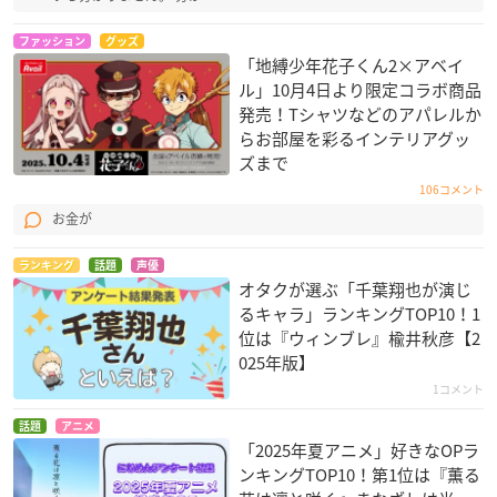
ファッション
グッズ
「地縛少年花子くん2×アベイ
ル」10月4日より限定コラボ商品
発売！Tシャツなどのアパレルか
らお部屋を彩るインテリアグッ
ズまで
106コメント
お金が
ランキング
話題
声優
オタクが選ぶ「千葉翔也が演じ
るキャラ」ランキングTOP10！1
位は『ウィンブレ』楡井秋彦【2
025年版】
1コメント
話題
アニメ
「2025年夏アニメ」好きなOPラ
ンキングTOP10！第1位は『薫る