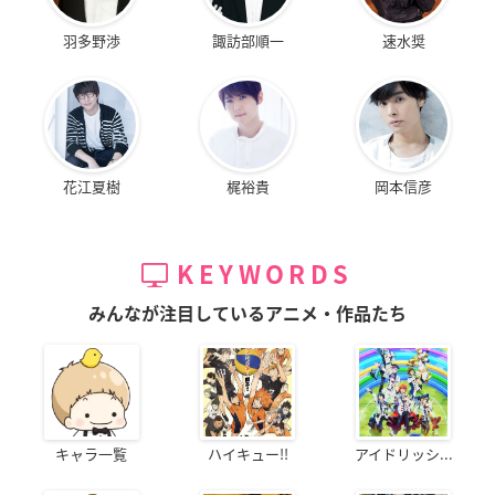
羽多野渉
諏訪部順一
速水奨
花江夏樹
梶裕貴
岡本信彦
KEYWORDS
みんなが注目しているアニメ・作品たち
キャラ一覧
ハイキュー!!
アイドリッシ...