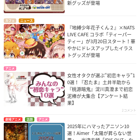
新グッズが登場
カフェ
ニュース
『地縛少年花子くん２』×NATS
LIVE CAFE コラボ「ティーパー
ティー」が3月20日スタート！華
やかにドレスアップしたイラス
トグッズが登場
アニメ
女性オタクが選ぶ“初恋キャラ”1
0選！『忍たま』土井半助から
『桃源暗鬼』淀川真澄まで初恋
泥棒が大集合【アンケート結
果】
2コメント
劇場アニメ
話題
アニメ
2025年にハマったアニソン10
選！Aimer「太陽が昇らない世