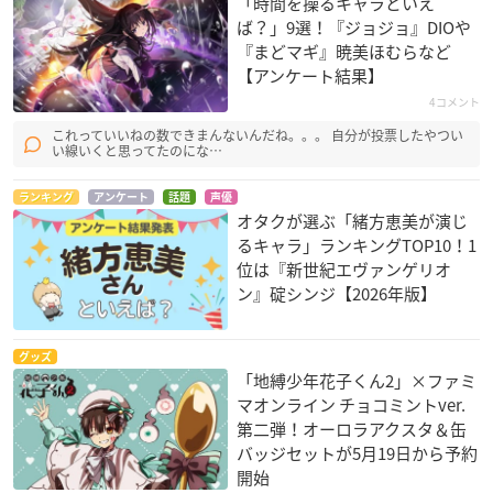
「時間を操るキャラといえ
ば？」9選！『ジョジョ』DIOや
『まどマギ』暁美ほむらなど
【アンケート結果】
4コメント
これっていいねの数できまんないんだね。。。 自分が投票したやつい
い線いくと思ってたのにな…
ランキング
アンケート
話題
声優
オタクが選ぶ「緒方恵美が演じ
るキャラ」ランキングTOP10！1
位は『新世紀エヴァンゲリオ
ン』碇シンジ【2026年版】
グッズ
「地縛少年花子くん2」×ファミ
マオンライン チョコミントver.
第二弾！オーロラアクスタ＆缶
バッジセットが5月19日から予約
開始