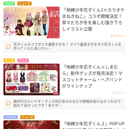
フェア
ニュース
「地縛少年花子くん2×カラオケ
まねきねこ」コラボ開催決定！
寧々たちが冬を楽しむ描き下ろ
しイラスト公開
20コメント
花子くんのコラボとか激熱すぎる！ マジで最高すぎます!!!花子くんを
作ってくれたあいだい…
グッズ
アニメ
「地縛少年花子くん×しまむ
ら」新作グッズが発売決定！マ
スコットチャーム・ヘアバンド
がラインナップ
6コメント
絶対行きたいです！グッズ何があるかなどの情報を知らなかったので
知れて良かったです！ありが…
イベント
ニュース
『地縛少年花子くん２』POP UP