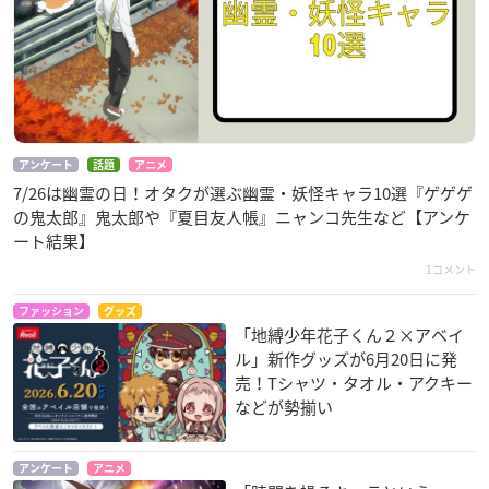
アンケート
話題
アニメ
7/26は幽霊の日！オタクが選ぶ幽霊・妖怪キャラ10選『ゲゲゲ
の鬼太郎』鬼太郎や『夏目友人帳』ニャンコ先生など【アンケ
ート結果】
1コメント
ファッション
グッズ
「地縛少年花子くん２×アベイ
ル」新作グッズが6月20日に発
売！Tシャツ・タオル・アクキー
などが勢揃い
アンケート
アニメ