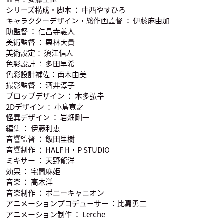
シリーズ構成・脚本 ： 中西やすひろ
キャラクターデザイン・総作画監督 ： 伊藤麻由加
助監督 ： 仁昌寺義人
美術監督 ： 栗林大貴
美術設定： 須江信人
小林大紀
緒方恵美
源輝
赤根葵
七峰桜
色彩設計 ： 多田早希
ミツバ
つかさ
声優：内田雄馬
声優：佐藤未奈子
声優：安済知佳
色彩設計補佐：南木由美
撮影監督 ： 酒井淳子
プロップデザイン ： 本多弘幸
2Dデザイン ： 小島寛之
怪異デザイン ： 岩畑剛一
編集 ： 伊藤利恵
音響監督 ： 飯田里樹
音響制作 ： HALF H・P STUDIO
日向夏彦
ヤコ
土籠
声優：水島大宙
声優：ゆかな
声優：津田健次郎
ミキサー ： 天野龍洋
効果 ： 宅間麻姫
音楽 ： 高木洋
音楽制作 ： ポニーキャニオン
アニメーションプロデューサー ：比嘉勇二
アニメーション制作 ： Lerche