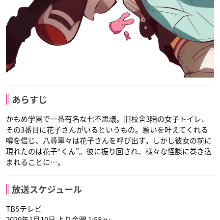
あらすじ
かもめ学園で一番有名な七不思議。旧校舎3階の女子トイレ、
その3番目に花子さんがいるというもの。願いを叶えてくれる
噂を信じ、八尋寧々は花子さんを呼び出す。しかし彼女の前に
現れたのは花子“くん”。彼に振り回され、様々な怪談に巻き込
まれることに…。
放送スケジュール
TBSテレビ
2020年1月10日 より金曜 1:58 ～