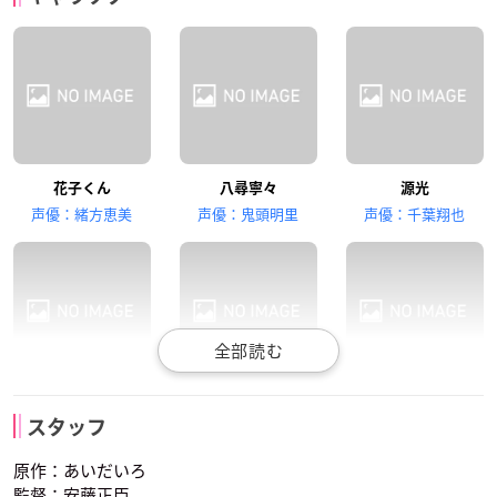
内田雄馬
佐藤未奈子
安済知佳
花子くん
八尋寧々
源光
源輝
赤根葵
七峰桜
声優：緒方恵美
声優：鬼頭明里
声優：千葉翔也
水島大宙
ゆかな
津田健次郎
もっけ
もっけ
もっけ
日向夏彦
ヤコ
土籠
スタッフ
声優：吉田有里
声優：金澤まい
声優：森永千才
原作：あいだいろ
監督：安藤正臣