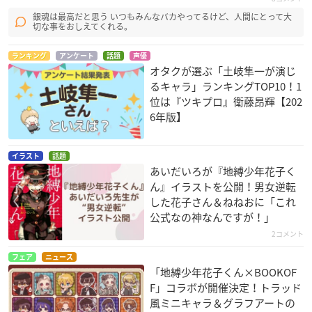
銀魂は最高だと思う いつもみんなバカやってるけど、人間にとって大
切な事をおしえてくれる。
ランキング
アンケート
話題
声優
オタクが選ぶ「土岐隼一が演じ
るキャラ」ランキングTOP10！1
位は『ツキプロ』衛藤昂輝【202
6年版】
イラスト
話題
あいだいろが『地縛少年花子く
ん』イラストを公開！男女逆転
した花子さん＆ねねおに「これ
公式なの神なんですが！」
2コメント
フェア
ニュース
「地縛少年花子くん×BOOKOF
F」コラボが開催決定！トラッド
風ミニキャラ＆グラフアートの