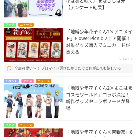
花は凛と咲く』まなざしは光
【アンケート結果】
フェア
ニュース
「地縛少年花子くん2×アニメイ
ト」Flower Picnicフェア開催！
対象グッズ購入でミニカードが
貰える
5コメント
全部可愛い〜！ プロマイド選びたかったけど何が出ても嬉しい☺️
イベント
アニメ
ニュース
「地縛少年花子くん2×よこはま
コスモワールド」コラボ決定！
新作グッズやコラボフードが登
場
フェア
ニュース
「地縛少年花子くん×吉野家」8