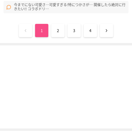
今までにない可愛さ…可愛すぎる!特につかさが… 開催したら絶対に行
きたい!! コラボドリ…
1
2
3
4