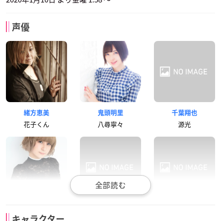
声優
緒方恵美
鬼頭明里
千葉翔也
花子くん
八尋寧々
源光
吉田有里
金澤まい
森永千才
キャラクター
もっけ
もっけ
もっけ