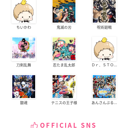
ちいかわ
鬼滅の刃
呪術廻戦
刀剣乱舞
忍たま乱太郎
Ｄｒ．ＳＴＯ...
銀魂
テニスの王子様
あんさんぶる...
OFFICIAL SNS