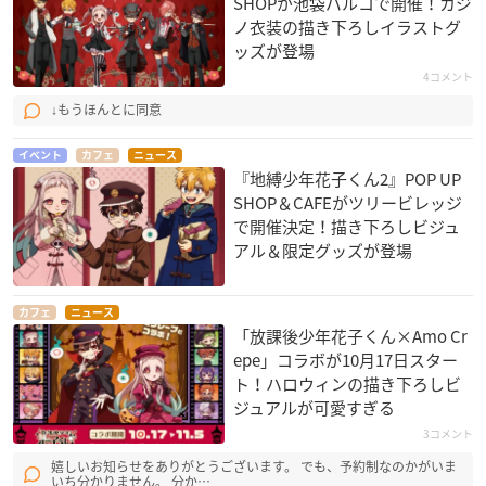
SHOPが池袋パルコで開催！カジ
ノ衣装の描き下ろしイラストグ
ッズが登場
4コメント
↓もうほんとに同意
イベント
カフェ
ニュース
『地縛少年花子くん2』POP UP
SHOP＆CAFEがツリービレッジ
で開催決定！描き下ろしビジュ
アル＆限定グッズが登場
カフェ
ニュース
「放課後少年花子くん×Amo Cr
epe」コラボが10月17日スター
ト！ハロウィンの描き下ろしビ
ジュアルが可愛すぎる
3コメント
嬉しいお知らせをありがとうございます。 でも、予約制なのかがいま
いち分かりません。 分か…