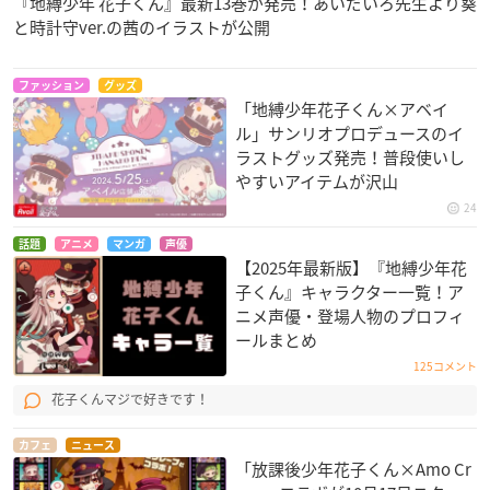
『地縛少年 花子くん』最新13巻が発売！あいだいろ先生より葵
と時計守ver.の茜のイラストが公開
ファッション
グッズ
「地縛少年花子くん×アベイ
ル」サンリオプロデュースのイ
ラストグッズ発売！普段使いし
やすいアイテムが沢山
24
話題
アニメ
マンガ
声優
【2025年最新版】『地縛少年花
子くん』キャラクター一覧！ア
ニメ声優・登場人物のプロフィ
ールまとめ
125コメント
花子くんマジで好きです！
カフェ
ニュース
「放課後少年花子くん×Amo Cr