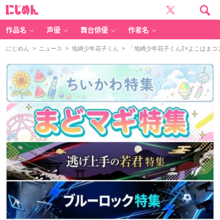
に
じ
め
ん
作品名
声優
舞台俳優
作者名
にじめん
>
ニュース
>
地縛少年花子くん
> 「地縛少年花子くん2×よこはま