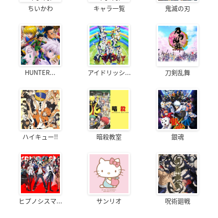
ちいかわ
キャラ一覧
鬼滅の刃
HUNTER...
アイドリッシ...
刀剣乱舞
ハイキュー!!
暗殺教室
銀魂
ヒプノシスマ...
サンリオ
呪術廻戦