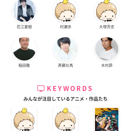
花江夏樹
村瀬歩
大塚芳忠
稲田徹
斉藤壮馬
木村昴
KEYWORDS
みんなが注目しているアニメ・作品たち