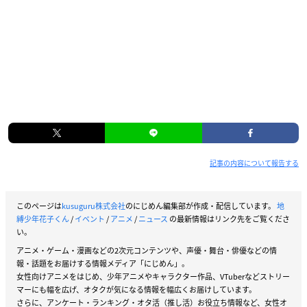
記事の内容について報告する
このページは
kusuguru株式会社
のにじめん編集部が作成・配信しています。
地
縛少年花子くん
/
イベント
/
アニメ
/
ニュース
の最新情報はリンク先をご覧くださ
い。
アニメ・ゲーム・漫画などの2次元コンテンツや、声優・舞台・俳優などの情
報・話題をお届けする情報メディア「にじめん」。
女性向けアニメをはじめ、少年アニメやキャラクター作品、VTuberなどストリー
マーにも幅を広げ、オタクが気になる情報を幅広くお届けしています。
さらに、アンケート・ランキング・オタ活（推し活）お役立ち情報など、女性オ