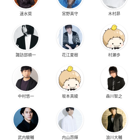
速水奨
宮野真守
木村昴
諏訪部順一
花江夏樹
村瀬歩
中村悠一
坂本真綾
森川智之
武内駿輔
内山昂輝
浪川大輔