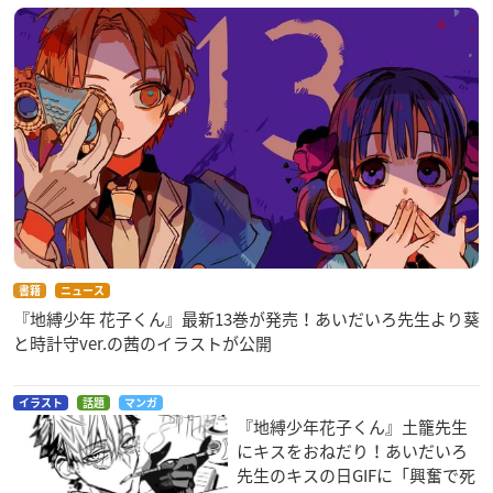
書籍
ニュース
『地縛少年 花子くん』最新13巻が発売！あいだいろ先生より葵
と時計守ver.の茜のイラストが公開
イラスト
話題
マンガ
『地縛少年花子くん』土籠先生
にキスをおねだり！あいだいろ
先生のキスの日GIFに「興奮で死