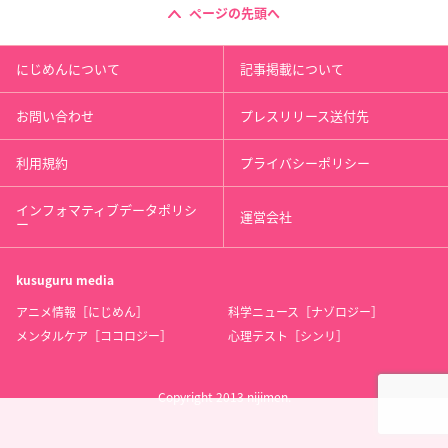
ページの先頭へ
にじめんについて
記事掲載について
お問い合わせ
プレスリリース送付先
利用規約
プライバシーポリシー
インフォマティブデータポリシ
運営会社
ー
kusuguru
media
アニメ情報［にじめん］
科学ニュース［ナゾロジー］
メンタルケア［ココロジー］
心理テスト［シンリ］
Copyright 2013 nijimen.