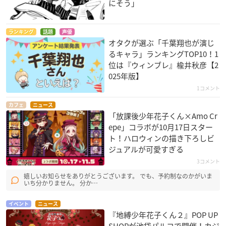
にそう」
ランキング
話題
声優
オタクが選ぶ「千葉翔也が演じ
るキャラ」ランキングTOP10！1
位は『ウィンブレ』楡井秋彦【2
025年版】
1コメント
カフェ
ニュース
「放課後少年花子くん×Amo Cr
epe」コラボが10月17日スター
ト！ハロウィンの描き下ろしビ
ジュアルが可愛すぎる
3コメント
嬉しいお知らせをありがとうございます。 でも、予約制なのかがいま
いち分かりません。 分か…
イベント
ニュース
『地縛少年花子くん２』POP UP