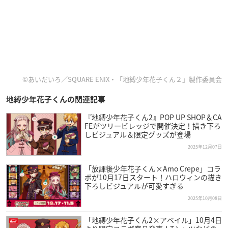
©あいだいろ／SQUARE ENIX・「地縛少年花子くん２」製作委員会
地縛少年花子くんの関連記事
『地縛少年花子くん2』POP UP SHOP＆CA
FEがツリービレッジで開催決定！描き下ろ
しビジュアル＆限定グッズが登場
2025年12月07日
「放課後少年花子くん×Amo Crepe」コラ
ボが10月17日スタート！ハロウィンの描き
下ろしビジュアルが可愛すぎる
2025年10月08日
「地縛少年花子くん2×アベイル」10月4日