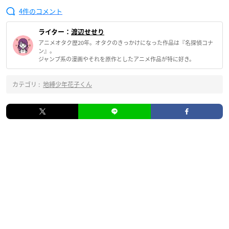
4
ライター：
渡辺せせり
アニメオタク歴20年。オタクのきっかけになった作品は『名探偵コナ
ン』。
ジャンプ系の漫画やそれを原作としたアニメ作品が特に好き。
カテゴリ :
地縛少年花子くん