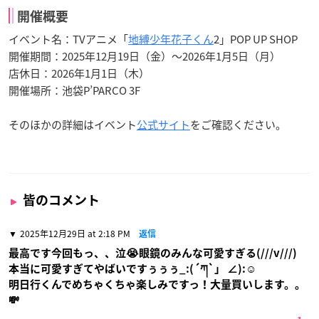
開催概要
イベント名：TVアニメ「
地縛少年花子くん
2」POP UP SHOP
開催期間：2025年12月19日（金）～2026年1月5日（月）
店休日：2026年1月1日（木）
開催場所：池袋P’PARCO 3F
そのほかの詳細はイベント
公式サイト
をご確認ください。
皆のコメント
2025年12月29日 at 2:18 PM
返信
最高です今回もっ、、泣😭眼鏡のみんな可愛すぎる(///v///)
本当に可愛すぎてやばいですぅぅぅ_:(´ཀ`」 ∠):☺️
明日行くんでめちゃくちゃ楽しみですっ！大量買いします。。
💸