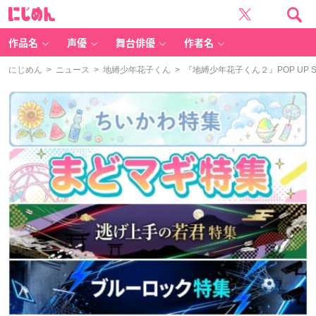
に
じ
め
ん
作品名
声優
舞台俳優
作者名
にじめん
>
ニュース
>
地縛少年花子くん
> 『地縛少年花子くん２』POP U