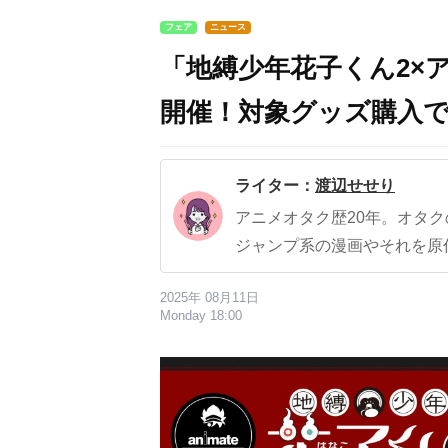
フェア
ニュース
「地縛少年花子くん2×アニメ
開催！対象グッズ購入
ライター：
渡辺せせり
アニメオタク歴20年。オタ
ジャンプ系の漫画やそれを原
2025年 08月11日
Monday 18:00