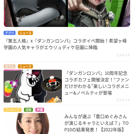
アプリ
ニュース
『第五人格』x『ダンガンロンパ』コラボイベ開始！希望ヶ峰
学園の人気キャラがエウリュディケ荘園に降臨
1コメント
カフェ
ニュース
『ダンガンロンパ』10周年記念
コラボカフェ開催決定！“ファン
だけがわかる”楽しいコラボメニ
ュー&ノベルティが登場
1コメント
ランキング
話題
声優
みんなが選ぶ「豊口めぐみさん
が演じるキャラといえば？」TO
P10の結果発表！【2022年版】