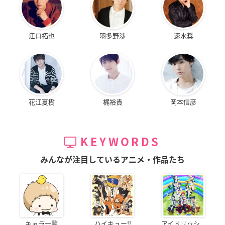
江口拓也
羽多野渉
速水奨
花江夏樹
梶裕貴
岡本信彦
KEYWORDS
みんなが注目しているアニメ・作品たち
キャラ一覧
ハイキュー!!
アイドリッシ...