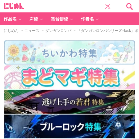
に
じ
め
ん
作品名
声優
舞台俳優
作者名
にじめん
>
ニュース
>
ダンガンロンパ
> 「ダンガンロンパシリーズ×lack