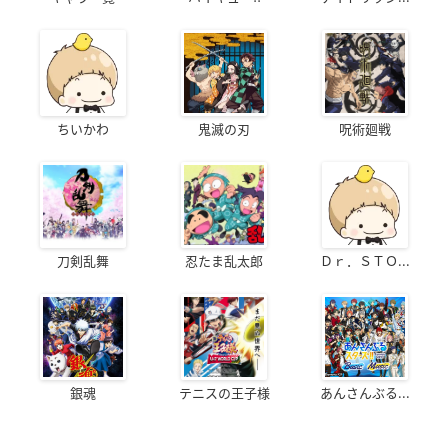
ちいかわ
鬼滅の刃
呪術廻戦
刀剣乱舞
忍たま乱太郎
Ｄｒ．ＳＴＯ...
銀魂
テニスの王子様
あんさんぶる...