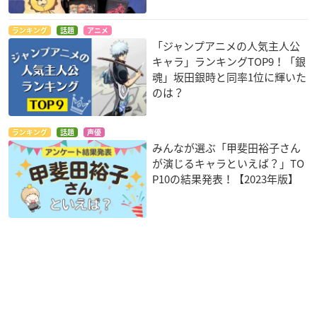
ランキング
話題
アニメ
「ジャンプアニメの人気主人公
キャラ」ランキングTOP9！「銀
魂」坂田銀時と同率1位に輝いた
のは？
ランキング
話題
声優
みんなが選ぶ「甲斐田裕子さん
が演じるキャラといえば？」TO
P10の結果発表！【2023年版】