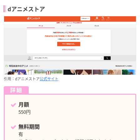
dアニメストア
引用：dアニメストア
公式サイト
詳細
月額
550円
無料期間
有