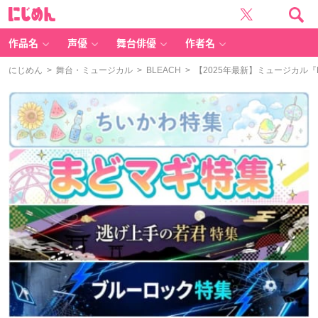
に
じ
め
ん
作品名
声優
舞台俳優
作者名
にじめん
>
舞台・ミュージカル
>
BLEACH
> 【2025年最新】ミュージカル