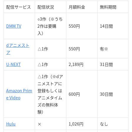
配信サービス
配信状況
月額料金
無料期間
○3作（※うち
DMM TV
2作は要購
550円
14日間
入）
dアニメスト
△1作
550円
有※
ア
U-NEXT
△1作
2,189円
31日間
△1作（※dア
ニメストアに
Amazon Prim
登録もしくは
600円
30日間
e Video
アニメタイム
ズの無料体
験）
Hulu
×
1,026円
なし