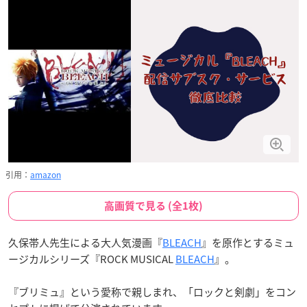
引用：
amazon
高画質で見る (全1枚)
久保帯人先生による大人気漫画『
BLEACH
』を原作とするミュ
ージカルシリーズ『ROCK MUSICAL
BLEACH
』。
『ブリミュ』という愛称で親しまれ、「ロックと剣劇」をコン