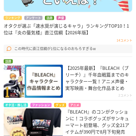
ランキング
アンケート
話題
声優
オタクが選ぶ「速水奨が演じるキャラ」ランキングTOP10！1
位は『炎の蜃気楼』直江信綱【2026年版】
14コメント
この時代に直江信綱が1位になるのおもろすぎるw
話題
【2025年最新】『BLEACH（ブ
リーチ）』千年血戦篇までのキ
ャラクター一覧！アニメ声優・
実写映画・舞台化作品まとめ
2コメント
オタ活・推し活
ファッション
グッズ
アニメ
『BLEACH』のコンがクッショ
ンに！コラボグッズがサンキュ
ーマート初登場、グッズ全21ア
イテムが390円で8月下旬発売