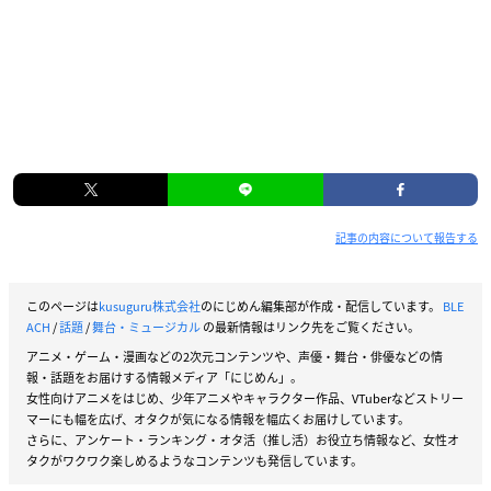
記事の内容について報告する
このページは
kusuguru株式会社
のにじめん編集部が作成・配信しています。
BLE
ACH
/
話題
/
舞台・ミュージカル
の最新情報はリンク先をご覧ください。
アニメ・ゲーム・漫画などの2次元コンテンツや、声優・舞台・俳優などの情
報・話題をお届けする情報メディア「にじめん」。
女性向けアニメをはじめ、少年アニメやキャラクター作品、VTuberなどストリー
マーにも幅を広げ、オタクが気になる情報を幅広くお届けしています。
さらに、アンケート・ランキング・オタ活（推し活）お役立ち情報など、女性オ
タクがワクワク楽しめるようなコンテンツも発信しています。