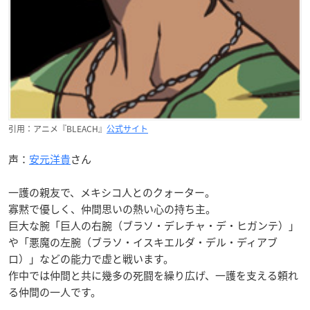
引用：アニメ『BLEACH』
公式サイト
声：
安元洋貴
さん
一護の親友で、メキシコ人とのクォーター。
寡黙で優しく、仲間思いの熱い心の持ち主。
巨大な腕「巨人の右腕（ブラソ・デレチャ・デ・ヒガンテ）」
や「悪魔の左腕（ブラソ・イスキエルダ・デル・ディアブ
ロ）」などの能力で虚と戦います。
作中では仲間と共に幾多の死闘を繰り広げ、一護を支える頼れ
る仲間の一人です。