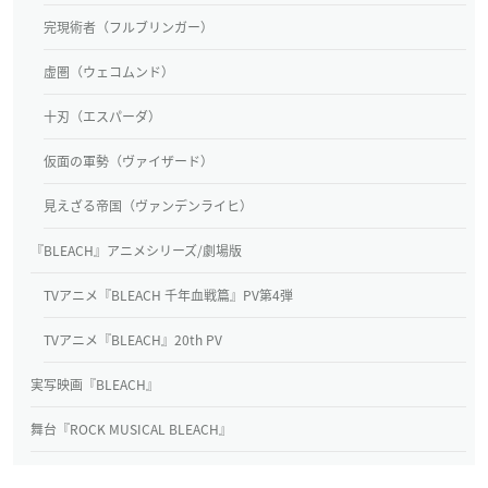
完現術者（フルブリンガー）
虚圏（ウェコムンド）
十刃（エスパーダ）
仮面の軍勢（ヴァイザード）
見えざる帝国（ヴァンデンライヒ）
『BLEACH』アニメシリーズ/劇場版
TVアニメ『BLEACH 千年血戦篇』PV第4弾
TVアニメ『BLEACH』20th PV
実写映画『BLEACH』
舞台『ROCK MUSICAL BLEACH』