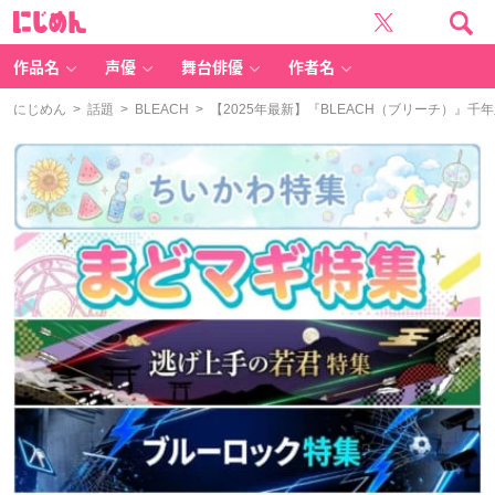
に
じ
め
ん
作品名
声優
舞台俳優
作者名
にじめん
>
話題
>
BLEACH
> 【2025年最新】『BLEACH（ブリーチ）