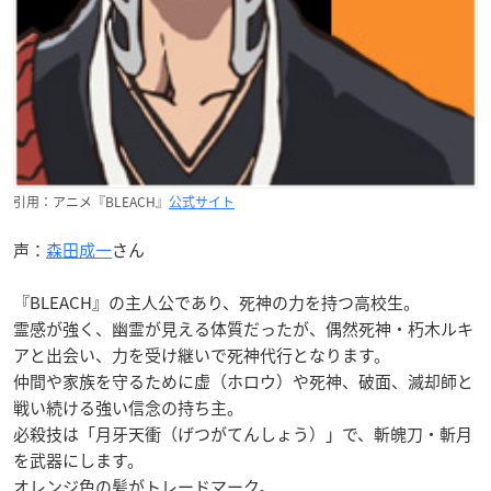
引用：アニメ『BLEACH』
公式サイト
声：
森田成一
さん
『BLEACH』の主人公であり、死神の力を持つ高校生。
霊感が強く、幽霊が見える体質だったが、偶然死神・朽木ルキ
アと出会い、力を受け継いで死神代行となります。
仲間や家族を守るために虚（ホロウ）や死神、破面、滅却師と
戦い続ける強い信念の持ち主。
必殺技は「月牙天衝（げつがてんしょう）」で、斬魄刀・斬月
を武器にします。
オレンジ色の髪がトレードマーク。