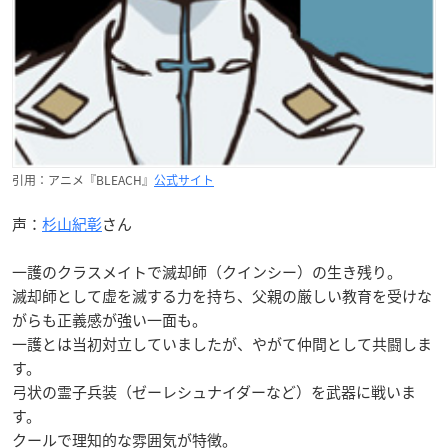
引用：アニメ『BLEACH』
公式サイト
声：
杉山紀彰
さん
一護のクラスメイトで滅却師（クインシー）の生き残り。
滅却師として虚を滅する力を持ち、父親の厳しい教育を受けな
がらも正義感が強い一面も。
一護とは当初対立していましたが、やがて仲間として共闘しま
す。
弓状の霊子兵装（ゼーレシュナイダーなど）を武器に戦いま
す。
クールで理知的な雰囲気が特徴。