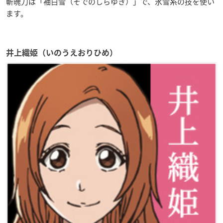
斬魄刀は「袖白雪（そでのしらゆき）」で、氷雪系の技を使い
ます。
井上織姫（いのうえおりひめ）