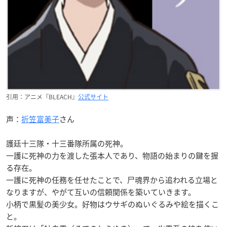
引用：アニメ『BLEACH』
公式サイト
声：
折笠富美子
さん
護廷十三隊・十三番隊所属の死神。
一護に死神の力を渡した張本人であり、物語の始まりの鍵を握
る存在。
一護に死神の任務を任せたことで、尸魂界から追われる立場と
なりますが、やがて互いの信頼関係を築いていきます。
小柄で黒髪の美少女。好物はウサギのぬいぐるみや絵を描くこ
と。