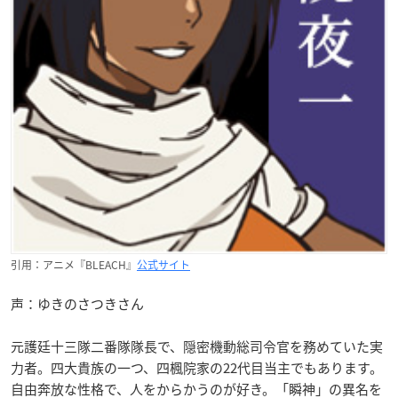
引用：アニメ『BLEACH』
公式サイト
声：ゆきのさつきさん
元護廷十三隊二番隊隊長で、隠密機動総司令官を務めていた実
力者。四大貴族の一つ、四楓院家の22代目当主でもあります。
自由奔放な性格で、人をからかうのが好き。「瞬神」の異名を