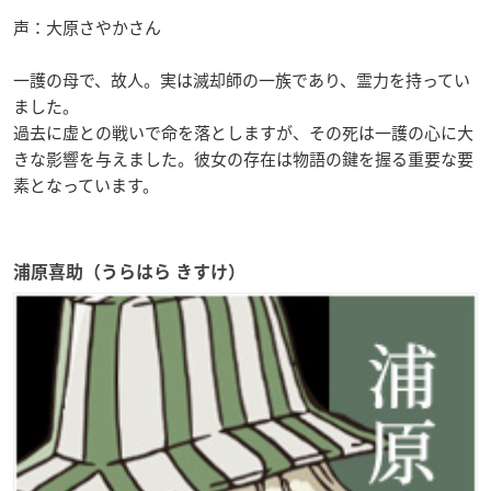
声：大原さやかさん
一護の母で、故人。実は滅却師の一族であり、霊力を持ってい
ました。
過去に虚との戦いで命を落としますが、その死は一護の心に大
きな影響を与えました。彼女の存在は物語の鍵を握る重要な要
素となっています。
浦原喜助（うらはら きすけ）