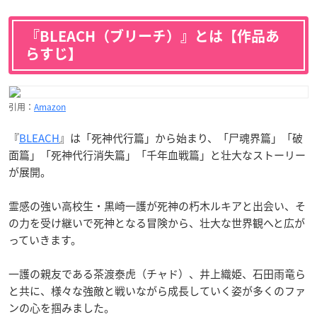
『BLEACH（ブリーチ）』とは【作品あ
らすじ】
引用：
Amazon
『
BLEACH
』は「死神代行篇」から始まり、「尸魂界篇」「破
面篇」「死神代行消失篇」「千年血戦篇」と壮大なストーリー
が展開。
霊感の強い高校生・黒崎一護が死神の朽木ルキアと出会い、そ
の力を受け継いで死神となる冒険から、壮大な世界観へと広が
っていきます。
一護の親友である茶渡泰虎（チャド）、井上織姫、石田雨竜ら
と共に、様々な強敵と戦いながら成長していく姿が多くのファ
ンの心を掴みました。