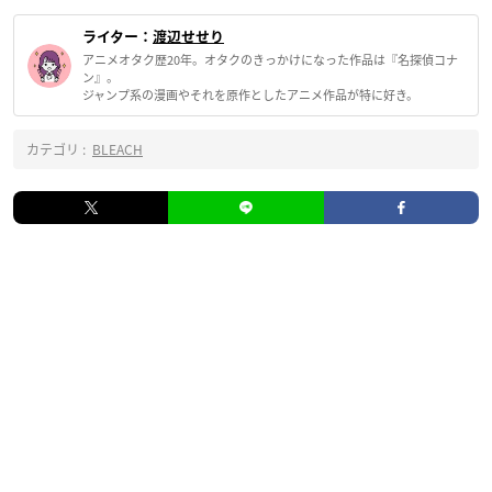
ライター：
渡辺せせり
アニメオタク歴20年。オタクのきっかけになった作品は『名探偵コナ
ン』。
ジャンプ系の漫画やそれを原作としたアニメ作品が特に好き。
カテゴリ :
BLEACH