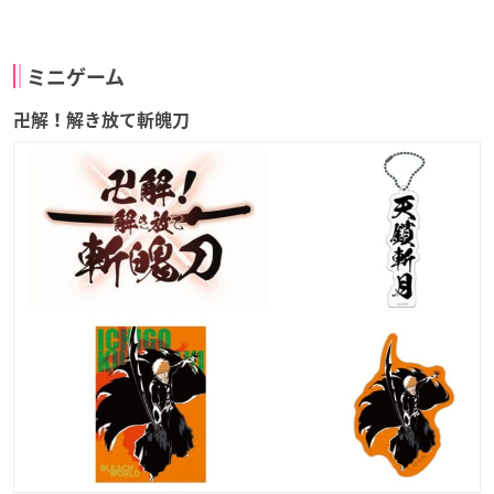
ミニゲーム
卍解！解き放て斬魄刀