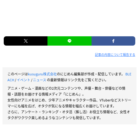
記事の内容について報告する
このページは
kusuguru株式会社
のにじめん編集部が作成・配信しています。
BLE
ACH
/
イベント
/
ニュース
の最新情報はリンク先をご覧ください。
アニメ・ゲーム・漫画などの2次元コンテンツや、声優・舞台・俳優などの情
報・話題をお届けする情報メディア「にじめん」。
女性向けアニメをはじめ、少年アニメやキャラクター作品、VTuberなどストリー
マーにも幅を広げ、オタクが気になる情報を幅広くお届けしています。
さらに、アンケート・ランキング・オタ活（推し活）お役立ち情報など、女性オ
タクがワクワク楽しめるようなコンテンツも発信しています。