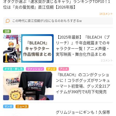
オタクが選ぶ「速水奨が演じるキャラ」ランキングTOP10！1
位は『炎の蜃気楼』直江信綱【2026年版】
14コメント
この時代に直江信綱が1位になるのおもろすぎるw
話題
【2025年最新】『BLEACH（ブ
リーチ）』千年血戦篇までのキ
ャラクター一覧！アニメ声優・
実写映画・舞台化作品まとめ
2コメント
オタ活・推し活
ファッション
グッズ
アニメ
『BLEACH』のコンがクッショ
ンに！コラボグッズがサンキュ
ーマート初登場、グッズ全21ア
イテムが390円で8月下旬発売
マンガ
ニュース
グリムジョーにギンも！久保帯