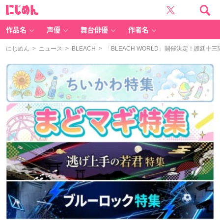
に
じ
め
ん
作品名
声優
舞台俳優
作者名
にじめん
>
ニュース
>
BLEACH
> 「BLEACH WORLD」開催決定！護