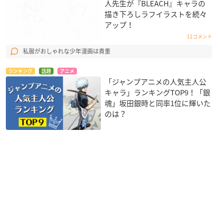
人先生が『BLEACH』キャラの
描き下ろしラフイラストを続々
アップ！
11コメント
私服がおしゃれな少年漫画は貴重
ランキング
話題
アニメ
「ジャンプアニメの人気主人公
キャラ」ランキングTOP9！「銀
魂」坂田銀時と同率1位に輝いた
のは？