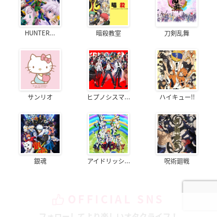
HUNTER...
暗殺教室
刀剣乱舞
サンリオ
ヒプノシスマ...
ハイキュー!!
銀魂
アイドリッシ...
呪術廻戦
OFFICIAL SNS
フォローしてより楽しいオタクライフ！