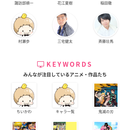
諏訪部順一
花江夏樹
稲田徹
村瀬歩
三宅健太
斉藤壮馬
KEYWORDS
みんなが注目しているアニメ・作品たち
ちいかわ
キャラ一覧
鬼滅の刃