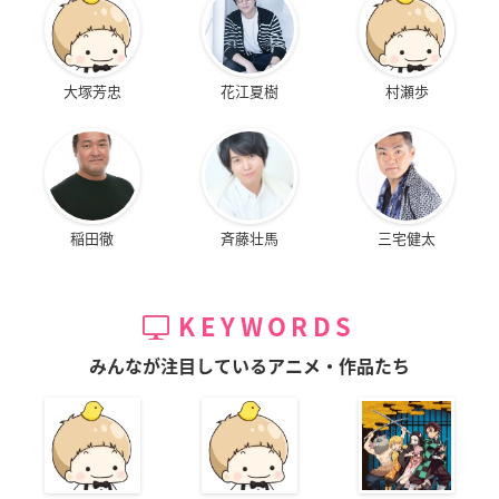
大塚芳忠
花江夏樹
村瀬歩
稲田徹
斉藤壮馬
三宅健太
KEYWORDS
みんなが注目しているアニメ・作品たち