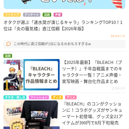
ランキング
アンケート
話題
声優
オタクが選ぶ「速水奨が演じるキャラ」ランキングTOP10！1
位は『炎の蜃気楼』直江信綱【2026年版】
14コメント
この時代に直江信綱が1位になるのおもろすぎるw
話題
【2025年最新】『BLEACH（ブ
リーチ）』千年血戦篇までのキ
ャラクター一覧！アニメ声優・
実写映画・舞台化作品まとめ
2コメント
オタ活・推し活
ファッション
グッズ
アニメ
『BLEACH』のコンがクッショ
ンに！コラボグッズがサンキュ
ーマート初登場、グッズ全21ア
イテムが390円で8月下旬発売