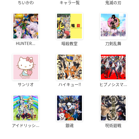
ちいかわ
キャラ一覧
鬼滅の刃
HUNTER...
暗殺教室
刀剣乱舞
サンリオ
ハイキュー!!
ヒプノシスマ...
アイドリッシ...
銀魂
呪術廻戦