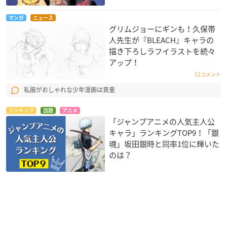
マンガ
ニュース
グリムジョーにギンも！久保帯
人先生が『BLEACH』キャラの
描き下ろしラフイラストを続々
アップ！
11コメント
私服がおしゃれな少年漫画は貴重
ランキング
話題
アニメ
「ジャンプアニメの人気主人公
キャラ」ランキングTOP9！「銀
魂」坂田銀時と同率1位に輝いた
のは？