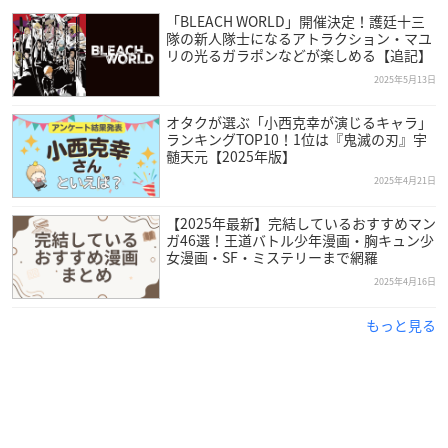
「BLEACH WORLD」開催決定！護廷十三
隊の新人隊士になるアトラクション・マユ
リの光るガラポンなどが楽しめる【追記】
2025年5月13日
オタクが選ぶ「小西克幸が演じるキャラ」
ランキングTOP10！1位は『鬼滅の刃』宇
髄天元【2025年版】
2025年4月21日
【2025年最新】完結しているおすすめマン
ガ46選！王道バトル少年漫画・胸キュン少
女漫画・SF・ミステリーまで網羅
2025年4月16日
もっと見る