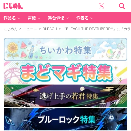
に
じ
め
ん
作品名
声優
舞台俳優
作者名
にじめん
>
ニュース
>
BLEACH
> 「BLEACH THE DEATHBERRY