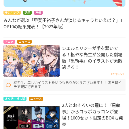
ランキング
話題
声優
みんなが選ぶ「甲斐田裕子さんが演じるキャラといえば？」T
OP10の結果発表！【2023年版】
アニメ
ニュース
シエルとリジーが手を繋いで
る！枢やな先生が公開した劇場
版『黒執事』のイラストが素敵
過ぎる！
12コメント
枢先生、美しいイラストをいつもありがとうございます！！ 明日朝イ
チで観に行きます
オタ活・推し活
ニュース
2人とおそろいの瞳に！『黒執
事』からコラボカラコンが登
場！1000セット限定のBOXも発
売