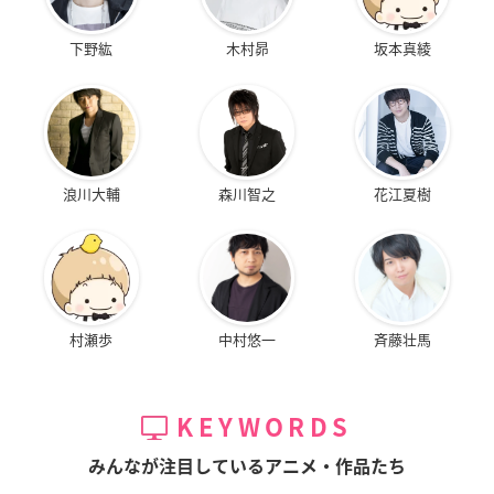
下野紘
木村昴
坂本真綾
浪川大輔
森川智之
花江夏樹
村瀬歩
中村悠一
斉藤壮馬
KEYWORDS
みんなが注目しているアニメ・作品たち