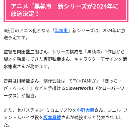
アニメ『黒執事』新シリーズが2024年に
放送決定！
6度目のアニメ化となる『
黒執事
』新シリーズは、2024年に放
送予定です。
監督を
、シリーズ構成を『黒執事』1作目から
岡田堅二朗さん
脚本を執筆してきた
、キャラクターデザインを
吉野弘幸さん
清
が務めます。
水祐実さん
音楽は
、制作会社は『SPY×FAMILY』『ぼっち・
川崎龍さん
ざ・ろっく！』などを手掛ける
CloverWorks（クローバーワ
が担当。
ークス）
また、セバスチャン･ミカエリス役を
、シエル･フ
小野大輔
さん
ァントムハイヴ役を
が続投すると発表されまし
坂本真綾
さん
た。