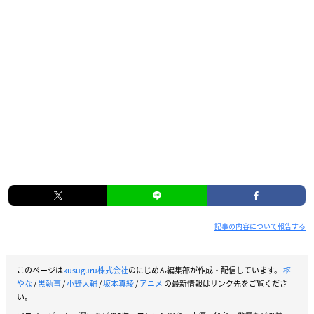
記事の内容について報告する
このページは
kusuguru株式会社
のにじめん編集部が作成・配信しています。
枢
やな
/
黒執事
/
小野大輔
/
坂本真綾
/
アニメ
の最新情報はリンク先をご覧くださ
い。