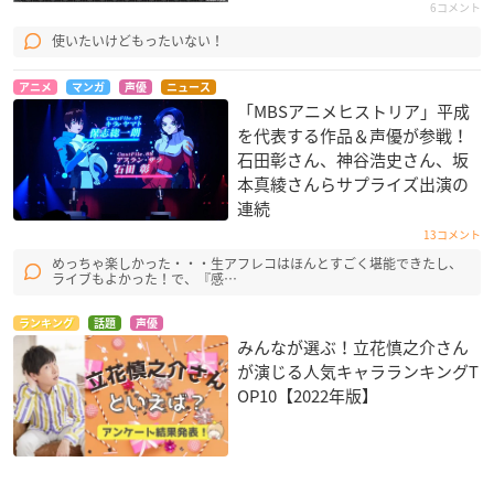
6コメント
使いたいけどもったいない！
アニメ
マンガ
声優
ニュース
「MBSアニメヒストリア」平成
を代表する作品＆声優が参戦！
石田彰さん、神谷浩史さん、坂
本真綾さんらサプライズ出演の
連続
13コメント
めっちゃ楽しかった・・・生アフレコはほんとすごく堪能できたし、
ライブもよかった！で、『感…
ランキング
話題
声優
みんなが選ぶ！立花慎之介さん
が演じる人気キャラランキングT
OP10【2022年版】