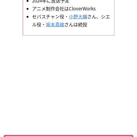
2024年に放送予定
アニメ制作会社はCloverWorks
セバスチャン役・
小野大輔
さん、シエ
ル役・
坂本真綾
さんは続投