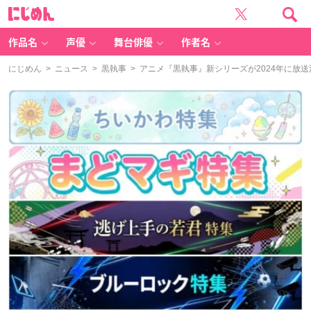
に
じ
め
ん
作品名
声優
舞台俳優
作者名
にじめん
>
ニュース
>
黒執事
> アニメ『黒執事』新シリーズが2024年に放