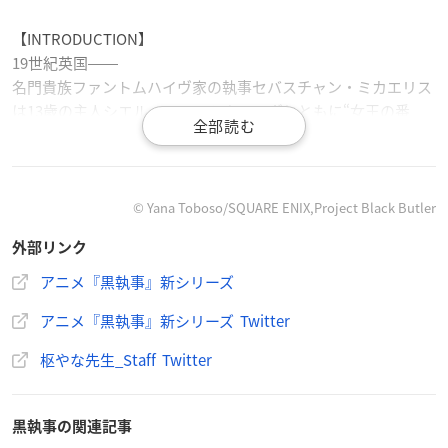
【INTRODUCTION】
19世紀英国――
名門貴族ファントムハイヴ家の執事セバスチャン・ミカエリス
は13歳の主人シエル・ファントムハイヴとともに“女王の番
犬”として裏社会の汚れ仕事を請け負っていた。
全世界シリーズ累計3,400万部を超え、その美しく緻密に描か
れた世界観と多彩なキャラクターで世界中のファンを魅了し続
© Yana Toboso/SQUARE ENIX,Project Black Butler
ける『
黒執事
』。
外部リンク
アニメ化6作目となる本作では、監督に『３月のライオン』で
繊細な世界観を映像に落とし込んだ岡田堅二朗、シリーズ構成
アニメ『黒執事』新シリーズ
に『黒執事』１作目から脚本を執筆してきた吉野弘幸、キャラ
アニメ『黒執事』新シリーズ Twitter
クターデザインは『ホリミヤ』で総作画監督を務める清水祐
実、音楽は『Fate/Grand Order -絶対魔獣戦線バビロニア-』の
枢やな先生_Staff Twitter
川﨑龍、制作会社は『ホリミヤ』『SPY×FAMILY』を手掛ける
CloverWorksが担当。
継承と一新、実力派スタッフが映像を彩ります。
黒執事の関連記事