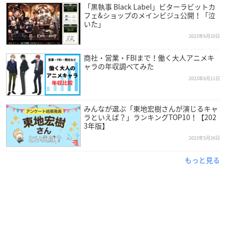
「黒執事 Black Label」ビターラビットカ
【スタッフ】
フェ&ショップのメインビジュ公開！「泣
原作：
枢やな
（掲載 月刊「Gファンタジー」スクウェア・エニ
いた」
ックス刊）
2023年6月20日
監督：岡田堅二朗
商社・営業・FBIまで！働く大人アニメキ
シリーズ構成：吉野弘幸
ャラの年収調べてみた
キャラクターデザイン：清水祐実
2023年6月11日
音楽：川﨑龍
制作：CloverWorks
みんなが選ぶ「東地宏樹さんが演じるキャ
ラといえば？」ランキングTOP10！【202
【キャスト】
3年版】
セバスチャン・ミカエリス：
小野大輔
2023年5月26日
シエル・ファントムハイヴ：
坂本真綾
※敬称略
もっと見る
アニメ「
#黒執事
」