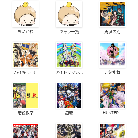
ちいかわ
キャラ一覧
鬼滅の刃
ハイキュー!!
アイドリッシ...
刀剣乱舞
暗殺教室
銀魂
HUNTER...