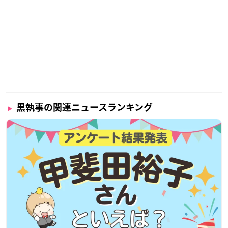
新シリーズ制作決定!
2024年放送
原作
#枢やな
監督
#岡田堅二朗
シリーズ構成
#吉野弘幸
キャラクターデザイン
#清水祐実
音楽
#川﨑龍
制作
#CloverWorks
セバスチャン･ミカエリス
#小野大輔
黒執事の関連ニュースランキング
シエル･ファントムハイヴ
#坂本真綾
https://t.co/63SIZCOQ
Bv
pic.twitter.com/aLUeUyG4Ky
— アニメ「黒執事」新シリーズ公式 (@kuroshitsuji2)
July
4, 2023