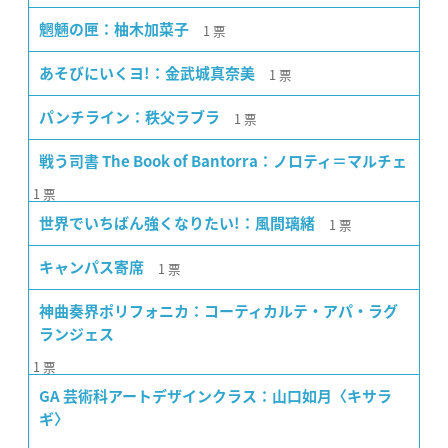
1
票
魍魎の匣：柚木加菜子
1
票
あそびにいくヨ!：金武城真奈美
1
票
パンチライン：秩父ラブラ
戦う司書 The Book of Bantorra：ノロティ＝マルチェ
1
票
1
票
世界でいちばん強くなりたい!：風間璃緒
1
票
キャンパス寄席
神曲奏界ポリフォニカ：コーティカルテ・アパ・ラグ
ランジェス
1
票
GA 芸術科アートデザインクラス：山口如月〈キサラ
ギ〉