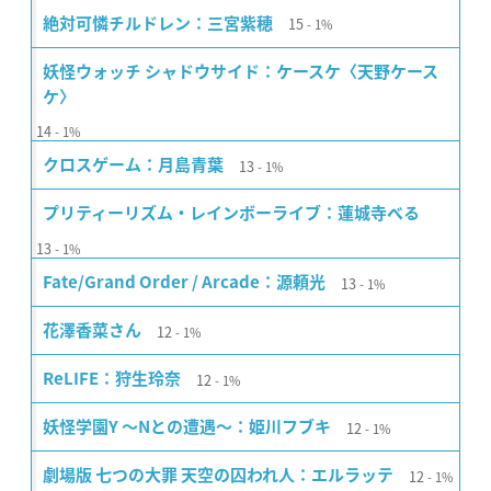
15
絶対可憐チルドレン：三宮紫穂
1%
妖怪ウォッチ シャドウサイド：ケースケ〈天野ケース
ケ〉
14
1%
13
クロスゲーム：月島青葉
1%
プリティーリズム・レインボーライブ：蓮城寺べる
13
1%
13
Fate/Grand Order / Arcade：源頼光
1%
12
花澤香菜さん
1%
12
ReLIFE：狩生玲奈
1%
12
妖怪学園Y 〜Nとの遭遇〜：姫川フブキ
1%
12
劇場版 七つの大罪 天空の囚われ人：エルラッテ
1%