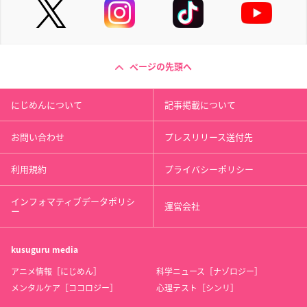
ページの先頭へ
にじめんについて
記事掲載について
お問い合わせ
プレスリリース送付先
利用規約
プライバシーポリシー
インフォマティブデータポリシ
運営会社
ー
kusuguru
media
アニメ情報［にじめん］
科学ニュース［ナゾロジー］
メンタルケア［ココロジー］
心理テスト［シンリ］