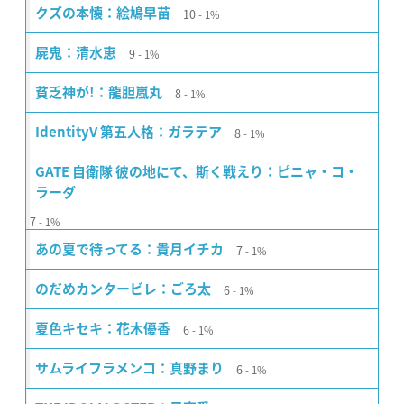
10
クズの本懐：絵鳩早苗
1%
9
屍鬼：清水恵
1%
8
貧乏神が!：龍胆嵐丸
1%
8
IdentityV 第五人格：ガラテア
1%
GATE 自衛隊 彼の地にて、斯く戦えり：ピニャ・コ・
ラーダ
7
1%
7
あの夏で待ってる：貴月イチカ
1%
6
のだめカンタービレ：ごろ太
1%
6
夏色キセキ：花木優香
1%
6
サムライフラメンコ：真野まり
1%