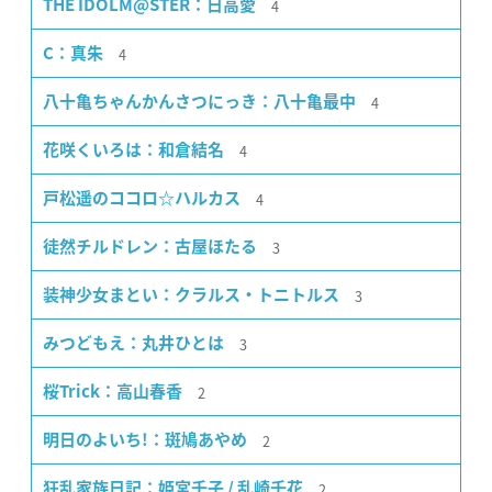
4
THE IDOLM@STER：日高愛
4
C：真朱
4
八十亀ちゃんかんさつにっき：八十亀最中
4
花咲くいろは：和倉結名
4
戸松遥のココロ☆ハルカス
3
徒然チルドレン：古屋ほたる
3
装神少女まとい：クラルス・トニトルス
3
みつどもえ：丸井ひとは
2
桜Trick：高山春香
2
明日のよいち!：斑鳩あやめ
2
狂乱家族日記：姫宮千子 / 乱崎千花