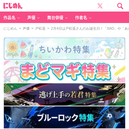
に
じ
め
ん
作品名
声優
舞台俳優
作者名
にじめん
>
声優
>
戸松遥
> 2月4日は戸松遥さんのお誕生日！「SAO」や「