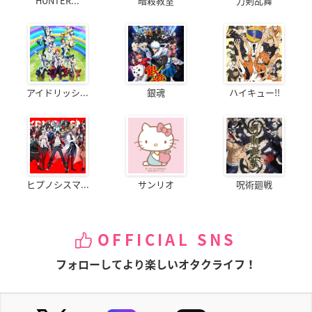
HUNTER...
暗殺教室
刀剣乱舞
アイドリッシ...
銀魂
ハイキュー!!
ヒプノシスマ...
サンリオ
呪術廻戦
OFFICIAL SNS
フォローしてより楽しいオタクライフ！