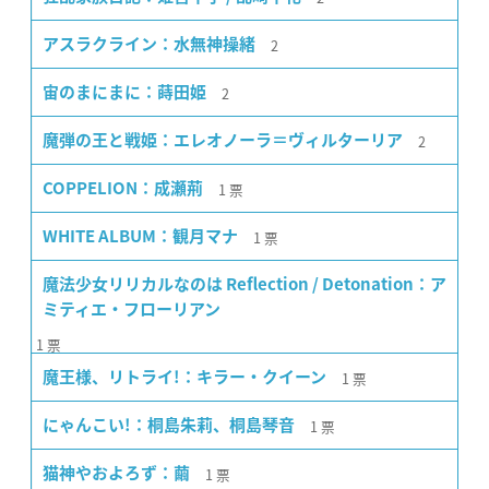
2
アスラクライン：水無神操緒
2
宙のまにまに：蒔田姫
2
魔弾の王と戦姫：エレオノーラ＝ヴィルターリア
1
票
COPPELION：成瀬荊
1
票
WHITE ALBUM：観月マナ
魔法少女リリカルなのは Reflection / Detonation：ア
ミティエ・フローリアン
1
票
1
票
魔王様、リトライ!：キラー・クイーン
1
票
にゃんこい!：桐島朱莉、桐島琴音
1
票
猫神やおよろず：繭