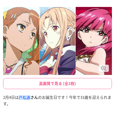
高画質で見る (全2枚)
2月4日は
のお誕生日です！今年で31歳を迎えられま
戸松遥
さん
す。