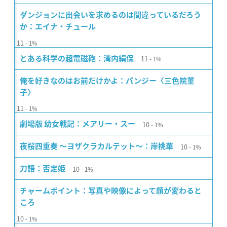
ダンジョンに出会いを求めるのは間違っているだろう
か：エイナ・チュール
11
1%
11
とある科学の超電磁砲：湾内絹保
1%
俺を好きなのはお前だけかよ：パンジー〈三色院菫
子〉
11
1%
10
劇場版 幼女戦記：メアリー・スー
1%
10
夜桜四重奏 〜ヨザクラカルテット〜：岸桃華
1%
10
刀語：否定姫
1%
チャームポイント：写真や映像によって顔が変わると
ころ
10
1%