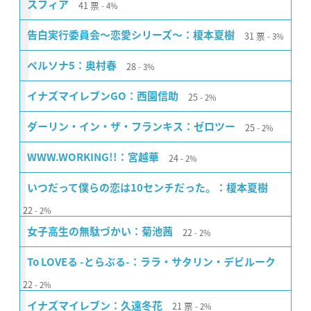
41
票
スフィア
4%
31
票
告白実行委員会〜恋愛シリーズ〜：榎本夏樹
3%
28
ペルソナ5：奥村春
3%
25
イナズマイレブンGO：西園信助
2%
25
ダーリン・イン・ザ・フランキス：ゼロツー
2%
24
WWW.WORKING!!：宮越華
2%
いつだって僕らの恋は10センチだった。：榎本夏樹
22
2%
22
女子高生の無駄づかい：菊池茜
2%
To LOVEる -とらぶる-：ララ・サタリン・デビルーク
22
2%
21
票
イナズマイレブン：久遠冬花
2%