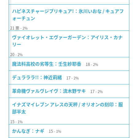
ハピネスチャージプリキュア!：氷川いおな / キュアフ
ォーチュン
21
票
2%
ヴァイオレット・エヴァーガーデン：アイリス・カナ
リー
20
2%
18
魔法科高校の劣等生：壬生紗耶香
2%
17
デュラララ!!：神近莉緒
2%
17
革命機ヴァルヴレイヴ：流木野サキ
2%
イナズマイレブン アレスの天秤 / オリオンの刻印：服
部半太
15
1%
15
かんなぎ：ナギ
1%