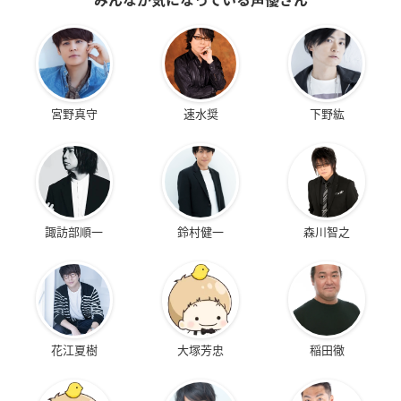
みんなが気になっている声優さん
宮野真守
速水奨
下野紘
諏訪部順一
鈴村健一
森川智之
花江夏樹
大塚芳忠
稲田徹