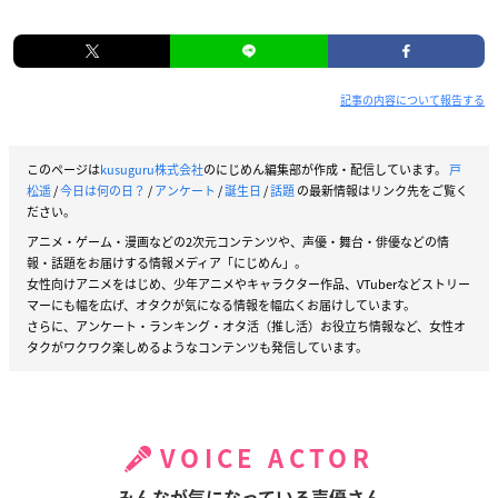
記事の内容について報告する
このページは
kusuguru株式会社
のにじめん編集部が作成・配信しています。
戸
松遥
/
今日は何の日？
/
アンケート
/
誕生日
/
話題
の最新情報はリンク先をご覧く
ださい。
アニメ・ゲーム・漫画などの2次元コンテンツや、声優・舞台・俳優などの情
報・話題をお届けする情報メディア「にじめん」。
女性向けアニメをはじめ、少年アニメやキャラクター作品、VTuberなどストリー
マーにも幅を広げ、オタクが気になる情報を幅広くお届けしています。
さらに、アンケート・ランキング・オタ活（推し活）お役立ち情報など、女性オ
タクがワクワク楽しめるようなコンテンツも発信しています。
VOICE ACTOR