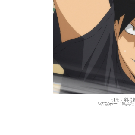
引用：劇場版
©古舘春一／集英社