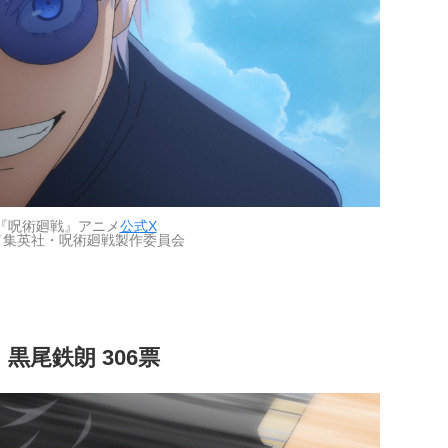
『呪術廻戦』アニメ
公式X
／集英社・呪術廻戦製作委員会
黒尾鉄朗 306票