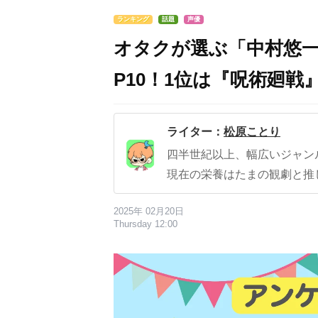
ランキング
話題
声優
オタクが選ぶ「中村悠一
P10！1位は『呪術廻戦
ライター：
松原ことり
四半世紀以上、幅広いジャン
現在の栄養はたまの観劇と推
2025年 02月20日
Thursday 12:00