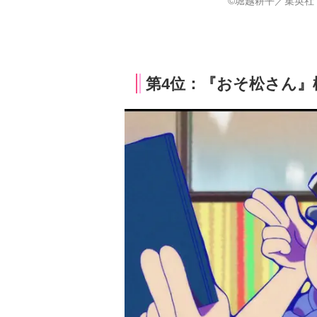
©堀越耕平／集英社
第4位：『おそ松さん』松