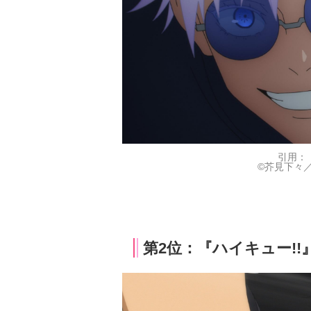
引用：
©芥見下々
第2位：『ハイキュー!!』