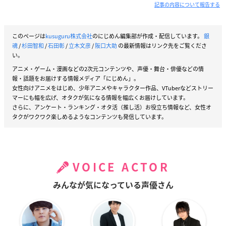
記事の内容について報告する
このページは
kusuguru株式会社
のにじめん編集部が作成・配信しています。
銀
魂
/
杉田智和
/
石田彰
/
立木文彦
/
阪口大助
の最新情報はリンク先をご覧くださ
い。
アニメ・ゲーム・漫画などの2次元コンテンツや、声優・舞台・俳優などの情
報・話題をお届けする情報メディア「にじめん」。
女性向けアニメをはじめ、少年アニメやキャラクター作品、VTuberなどストリー
マーにも幅を広げ、オタクが気になる情報を幅広くお届けしています。
さらに、アンケート・ランキング・オタ活（推し活）お役立ち情報など、女性オ
タクがワクワク楽しめるようなコンテンツも発信しています。
VOICE ACTOR
みんなが気になっている声優さん