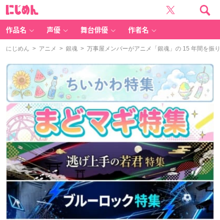
に
じ
め
ん
作品名
声優
舞台俳優
作者名
にじめん
>
アニメ
>
銀魂
> 万事屋メンバーがアニメ「銀魂」の 15 年間を