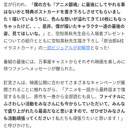
言が行われ、「
僕の方も『アニメ銀魂』に最後にしてやれる事
はないかと特典ポストカードを書き下ろしさせてもらいまし
た！描いているうちに、色んな想いが溢れてきて10枚にもなっ
ちゃったけど、、、是非、僕が描いたキャラクター達の最後の
」と、空知英秋先生自ら入場者プレゼント
姿、見てほしいな。
についての紹介とともに空知英秋先生描き下ろし「炭治郎&柱
イラストカード」の
一部ビジュアルが初解禁
となった!
番組の最後には、万事屋キャストからそれぞれ映画を楽しみに
待つファンへメッセージが贈られた。
釘宮さんは、映画公開に合わせてさまざまなキャンペーンが展
開されることに触れながら、「アニメを一話から最終話まで復
習するも良し、原作を一巻から全部読むも良し、
ファイナルに
ふさわしい活動をみなさんにも今からしていただいて、みんな
で盛り上がれたら最高だなと思いますので、ぜひぜひみなさん
私たちも頑張りたいと思います！」
も活動頑張ってください！
と呼びかけた。