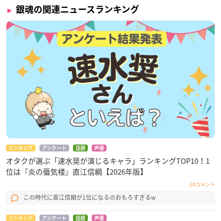
銀魂の関連ニュースランキング
ランキング
アンケート
話題
声優
オタクが選ぶ「速水奨が演じるキャラ」ランキングTOP10！1
位は『炎の蜃気楼』直江信綱【2026年版】
14コメント
この時代に直江信綱が1位になるのおもろすぎるw
ランキング
アンケート
話題
声優