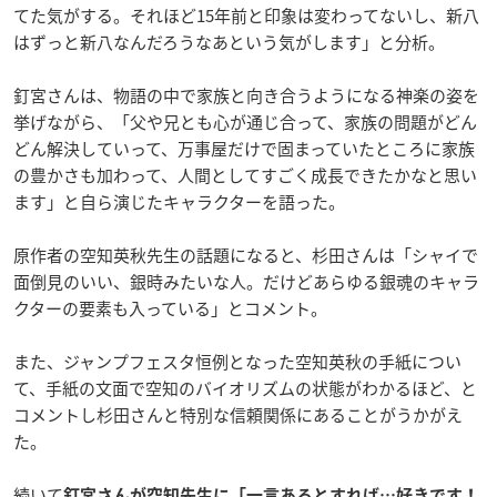
てた気がする。それほど15年前と印象は変わってないし、新八
はずっと新八なんだろうなあという気がします」と分析。
釘宮さんは、物語の中で家族と向き合うようになる神楽の姿を
挙げながら、「父や兄とも心が通じ合って、家族の問題がどん
どん解決していって、万事屋だけで固まっていたところに家族
の豊かさも加わって、人間としてすごく成長できたかなと思い
ます」と自ら演じたキャラクターを語った。
原作者の空知英秋先生の話題になると、杉田さんは「シャイで
面倒見のいい、銀時みたいな人。だけどあらゆる銀魂のキャラ
クターの要素も入っている」とコメント。
また、ジャンプフェスタ恒例となった空知英秋の手紙につい
て、手紙の文面で空知のバイオリズムの状態がわかるほど、と
コメントし杉田さんと特別な信頼関係にあることがうかがえ
た。
続いて
釘宮さんが空知先生に「一言あるとすれば…好きです！