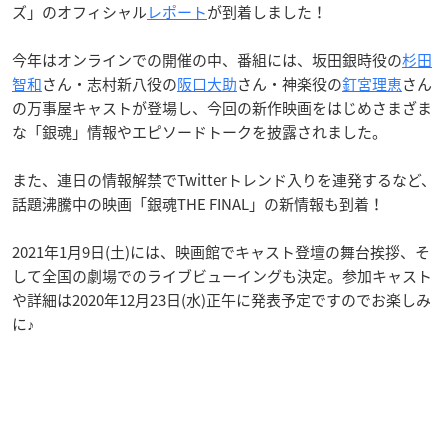
ズ」のオフィシャル
レポート
が到着しました！
今年はオンラインでの開催の中、番組には、坂田銀時役の
杉田
智和
さん・志村新八役の
阪口大助
さん・神楽役の
釘宮理恵
さん
の万事屋キャストが登場し、今回の新作映画をはじめさまざま
な「銀魂」情報やエピソードトークを披露されました。
また、連日の情報解禁でTwitterトレンド入りを連発するなど、
話題沸騰中の映画「銀魂THE FINAL」の新情報も到着！
2021年1月9日(土)には、映画館でキャスト登壇の舞台挨拶、そ
して全国の劇場でのライブビューイングも決定。参加キャスト
や詳細は2020年12月23日(水)正午に発表予定ですのでお楽しみ
に♪