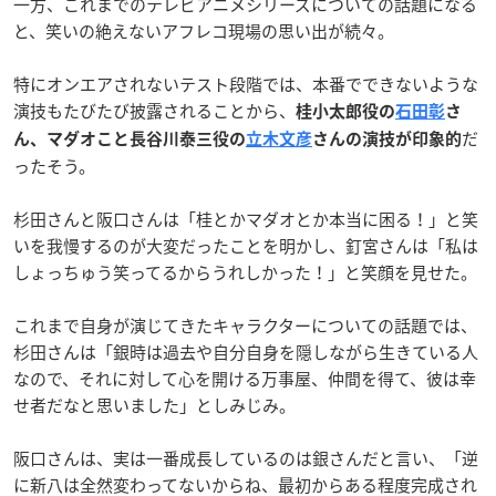
一方、これまでのテレビアニメシリーズについての話題になる
と、笑いの絶えないアフレコ現場の思い出が続々。
特にオンエアされないテスト段階では、本番でできないような
演技もたびたび披露されることから、
桂小太郎役の
石田彰
さ
だ
ん、マダオこと長谷川泰三役の
立木文彦
さんの演技が印象的
ったそう。
杉田さんと阪口さんは「桂とかマダオとか本当に困る！」と笑
いを我慢するのが大変だったことを明かし、釘宮さんは「私は
しょっちゅう笑ってるからうれしかった！」と笑顔を見せた。
これまで自身が演じてきたキャラクターについての話題では、
杉田さんは「銀時は過去や自分自身を隠しながら生きている人
なので、それに対して心を開ける万事屋、仲間を得て、彼は幸
せ者だなと思いました」としみじみ。
阪口さんは、実は一番成長しているのは銀さんだと言い、「逆
に新八は全然変わってないからね、最初からある程度完成され