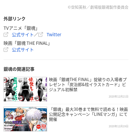
©空知英秋／劇場版銀魂製作委員会
外部リンク
TVアニメ「銀魂」
公式サイト
／
Twitter
映画「銀魂 THE FINAL」
公式サイト
銀魂の関連記事
映画「銀魂THE FINAL」掟破りの入場者プ
レゼント「炭治郎&柱イラストカード」ビ
ジュアル初解禁
2020年12月21日
「銀魂」最大30巻まで無料で読める！映画
公開記念キャンペーン「LINEマンガ」にて
開催
2020年12月19日