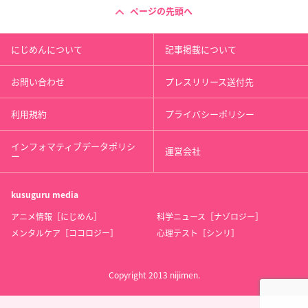
ページの先頭へ
にじめんについて
記事掲載について
お問い合わせ
プレスリリース送付先
利用規約
プライバシーポリシー
インフォマティブデータポリシ
運営会社
ー
kusuguru
media
アニメ情報［にじめん］
科学ニュース［ナゾロジー］
メンタルケア［ココロジー］
心理テスト［シンリ］
Copyright 2013 nijimen.