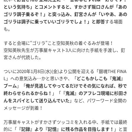
という気持ち」とコメントすると、すかさず阪口さんが「あの
ゴリラ調子乗るぞ！」と突っ込み、釘宮さんが「いやあ、あの
する場面
ゴリラは調子に乗っていいゴリラでしょ！」と即答
も。
すると会場に“ゴリラ”こと空知英秋の着ぐるみが登場！
空知英秋先生が万事屋キャスト3人に向けた手紙を手渡し、釘
宮さんが代読した。
ついに2020年1月8日(水)(金)より公開を迎える「銀魂THE FINA
L」への意気込み…かと思いきや、「
どこもかしこも『鬼滅』
」「
ブーム
俺が見逃してやってるだけでその気になれば、秒で
」「
終わらせられるからね！
『鬼滅』のアフレコ現場に杉田さ
」など、パワーワード全開の
んをスパイとして送り込んでいた
メッセージが到着！
万事屋キャストがすかさずツッコミを入れる中、手紙では最終
的に「
」と宣
『記録』より『記憶』に残る作品を目指します！