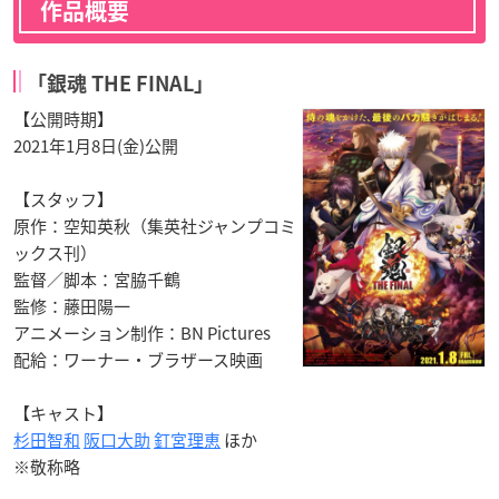
作品概要
「銀魂 THE FINAL」
【公開時期】
2021年1月8日(金)公開
【スタッフ】
原作：空知英秋（集英社ジャンプコミ
ックス刊）
監督／脚本：宮脇千鶴
監修：藤田陽一
アニメーション制作：BN Pictures
配給：ワーナー・ブラザース映画
【キャスト】
杉田智和
阪口大助
釘宮理恵
ほか
※敬称略