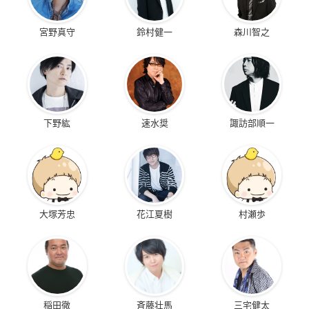
宮野真守
鈴村健一
森川智之
下野紘
速水奨
諏訪部順一
大塚芳忠
花江夏樹
村瀬歩
稲田徹
斉藤壮馬
三宅健太