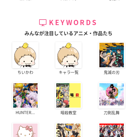
KEYWORDS
みんなが注目しているアニメ・作品たち
ちいかわ
キャラ一覧
鬼滅の刃
HUNTER...
暗殺教室
刀剣乱舞