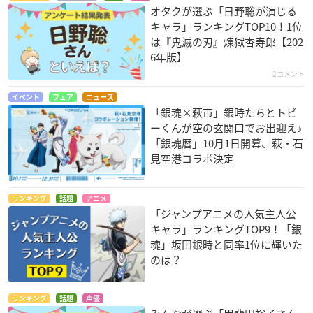
オタクが選ぶ「日野聡が演じる
キャラ」ランキングTOP10！1位
は『鬼滅の刃』煉󠄁獄杏寿郎【202
6年版】
2コメント
イベント
フェア
ニュース
「銀魂×萩市」銀時たちとトビ
ーくんが空の玄関口でお出迎え♪
「銀魂暦」10月1日開幕、萩・石
見空港コラボ決定
ランキング
話題
アニメ
「ジャンプアニメの人気主人公
キャラ」ランキングTOP9！「銀
魂」坂田銀時と同率1位に輝いた
のは？
ランキング
話題
声優