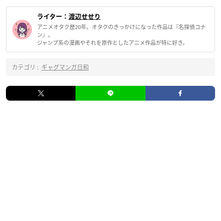
ライター：
渡辺せせり
アニメオタク歴20年。オタクのきっかけになった作品は『名探偵コナ
ン』。
ジャンプ系の漫画やそれを原作としたアニメ作品が特に好き。
カテゴリ :
ギャグマンガ日和