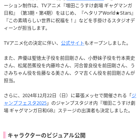
ーション制作は、TVアニメ『増田こうすけ劇場 ギャグマンガ
日和』（第3期・第4期）をはじめ、『ヘタリアWorld★Stars』
『この素晴らしい世界に祝福を！』などを手掛けるスタジオデ
ィーンが担当します。
TVアニメ化の決定に伴い、
公式サイト
もオープンしました。
また、声優は聖徳太子役を前田剛さん、小野妹子役を竹本英史
さん、松尾芭蕉役を内藤玲さん、河合曽良役を前田剛さん、う
さみちゃん役を佐藤なる美さん、クマ吉くん役を前田剛さんが
担当。
さらに、2024年12月22日（日）に幕張メッセで開催される「
ジ
ャンプフェスタ2025
」のジャンプスタジオ内『増田こうすけ劇
場 ギャグマンガ日和GB』ステージの出演者も決定しました。
キャラクターのビジュアル公開