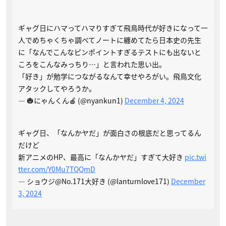
ギャグ日にハマってハマりすぎて飛鳥時代が好きになって一
人でめちゃくちゃ調べてノートに纏めてたら日本史の先生
に「なんでこんなピンポイントすぎるテストにも出ないと
ころをこんなみっちり…」と言われた思い出。
「好き」が勉学につながるなんて幸せやろがい。飛鳥文化
アタックしてやろうか。
— 🎃にゃんくん🍎 (@nyankun1)
December 4, 2024
ギャグ日、「なんかヤだ」が面白さの根底だと思ってるん
だけど
新アニメのHP、最高に「なんかヤだ」すぎて大好き
pic.twi
tter.com/Y0Mu7TQQmD
— ショウジ@No.171大好き (@lanturnlove171)
December
3, 2024