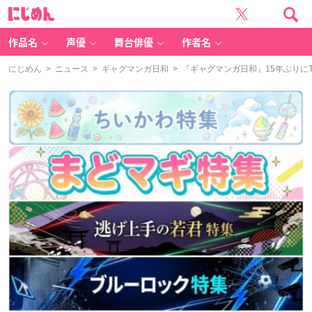
に
じ
め
ん
作品名
声優
舞台俳優
作者名
にじめん
>
ニュース
>
ギャグマンガ日和
> 『ギャグマンガ日和』15年ぶり