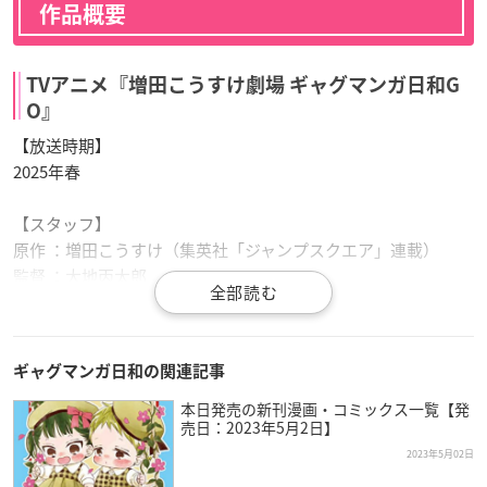
作品概要
TVアニメ『増田こうすけ劇場 ギャグマンガ日和G
O』
【放送時期】
2025年春
【スタッフ】
原作 ：増田こうすけ（集英社「ジャンプスクエア」連載）
監督 ：大地丙太郎
音響監督 ：たなかかずや
音楽 ：山本はるきち
色彩設計 ：中川瑞希
ギャグマンガ日和の関連記事
美術監督 ：湖山真奈美
撮影監督 ：大山佳久
本日発売の新刊漫画・コミックス一覧【発
売日：2023年5月2日】
アニメーション制作：スタジオディーン
製作 ：
ギャグマンガ日和
GO製作委員会
2023年5月02日