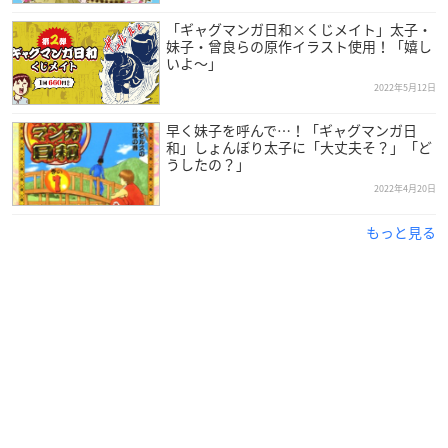
【キャスト】
「ギャグマンガ日和×くじメイト」太子・
うえだゆうじ
妹子・曾良らの原作イラスト使用！「嬉し
いよ～」
名塚佳織
2022年5月12日
前田剛
竹本英史
早く妹子を呼んで…！「ギャグマンガ日
矢部雅史
和」しょんぼり太子に「大丈夫そ？」「ど
うしたの？」
内藤玲
佐藤なる美
2022年4月20日
小野賢章
もっと見る
※敬称略