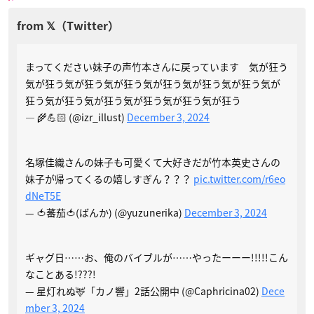
まってください妹子の声竹本さんに戻っています 気が狂う
気が狂う気が狂う気が狂う気が狂う気が狂う気が狂う気が
狂う気が狂う気が狂う気が狂う気が狂う気が狂う
— 🌾💪🏻 (@izr_illust)
December 3, 2024
名塚佳織さんの妹子も可愛くて大好きだが竹本英史さんの
妹子が帰ってくるの嬉しすぎん？？？
pic.twitter.com/r6eo
dNeT5E
— 🍅蕃茄🍅(ばんか) (@yuzunerika)
December 3, 2024
ギャグ日……お、俺のバイブルが……やったーーー!!!!!こん
なことある!???!
— 星灯れぬ🦌「カノ響」2話公開中 (@Caphricina02)
Dece
mber 3, 2024