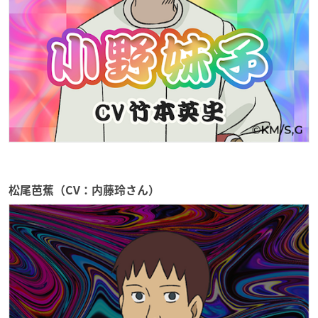
松尾芭蕉（CV：内藤玲さん）