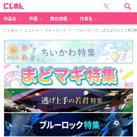
に
じ
め
ん
作品名
声優
舞台俳優
作者名
にじめん
>
ニュース
>
ブルーロック
> 『ブルーロック』ばろばろカフェ第2弾「