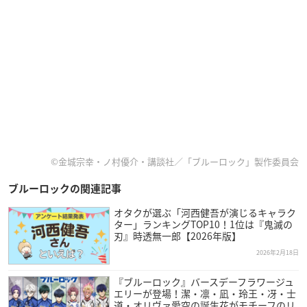
©金城宗幸・ノ村優介・講談社／「ブルーロック」製作委員会
ブルーロックの関連記事
オタクが選ぶ「河西健吾が演じるキャラク
ター」ランキングTOP10！1位は『鬼滅の
刃』時透無一郎【2026年版】
2026年2月18日
『ブルーロック』バースデーフラワージュ
エリーが登場！潔・凛・凪・玲王・冴・士
道・オリヴァ愛空の誕生花がモチーフのリ