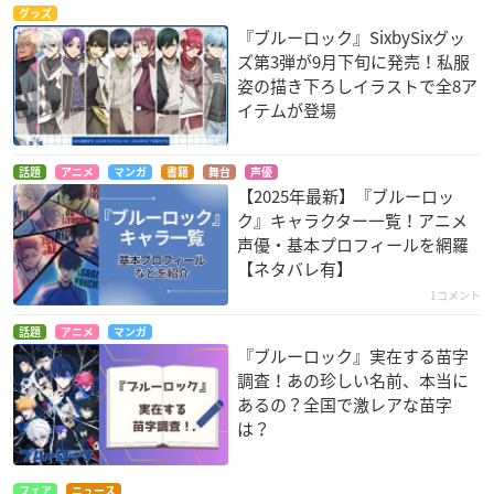
グッズ
『ブルーロック』SixbySixグッ
ズ第3弾が9月下旬に発売！私服
姿の描き下ろしイラストで全8ア
イテムが登場
話題
アニメ
マンガ
書籍
舞台
声優
【2025年最新】『ブルーロッ
ク』キャラクター一覧！アニメ
声優・基本プロフィールを網羅
【ネタバレ有】
1コメント
話題
アニメ
マンガ
『ブルーロック』実在する苗字
調査！あの珍しい名前、本当に
あるの？全国で激レアな苗字
は？
フェア
ニュース