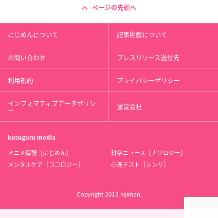
ページの先頭へ
にじめんについて
記事掲載について
お問い合わせ
プレスリリース送付先
利用規約
プライバシーポリシー
インフォマティブデータポリシ
運営会社
ー
kusuguru
media
アニメ情報［にじめん］
科学ニュース［ナゾロジー］
メンタルケア［ココロジー］
心理テスト［シンリ］
Copyright 2013 nijimen.