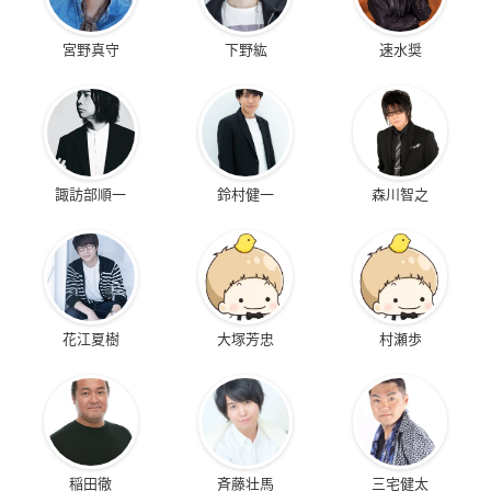
宮野真守
下野紘
速水奨
諏訪部順一
鈴村健一
森川智之
花江夏樹
大塚芳忠
村瀬歩
稲田徹
斉藤壮馬
三宅健太