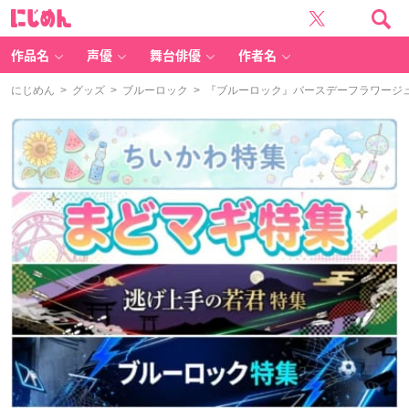
に
じ
め
ん
作品名
声優
舞台俳優
作者名
にじめん
>
グッズ
>
ブルーロック
> 『ブルーロック』バースデーフラワージ