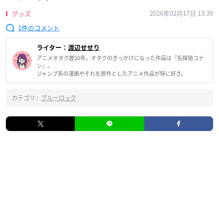
2026年02月17日 13:30
グッズ
1
ライター：
渡辺せせり
アニメオタク歴20年。オタクのきっかけになった作品は『名探偵コナ
ン』。
ジャンプ系の漫画やそれを原作としたアニメ作品が特に好き。
カテゴリ :
ブルーロック