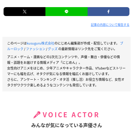
記事の内容について報告する
このページは
kusuguru株式会社
のにじめん編集部が作成・配信しています。
ブ
ルーロック
/
ファッション
/
グッズ
の最新情報はリンク先をご覧ください。
アニメ・ゲーム・漫画などの2次元コンテンツや、声優・舞台・俳優などの情
報・話題をお届けする情報メディア「にじめん」。
女性向けアニメをはじめ、少年アニメやキャラクター作品、VTuberなどストリー
マーにも幅を広げ、オタクが気になる情報を幅広くお届けしています。
さらに、アンケート・ランキング・オタ活（推し活）お役立ち情報など、女性オ
タクがワクワク楽しめるようなコンテンツも発信しています。
VOICE ACTOR
みんなが気になっている声優さん