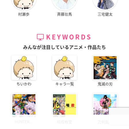
村瀬歩
斉藤壮馬
三宅健太
KEYWORDS
みんなが注目しているアニメ・作品たち
ちいかわ
キャラ一覧
鬼滅の刃
HUNTER...
暗殺教室
刀剣乱舞