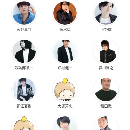
宮野真守
速水奨
下野紘
諏訪部順一
鈴村健一
森川智之
花江夏樹
大塚芳忠
稲田徹