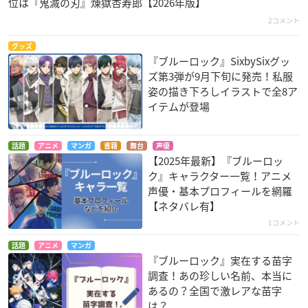
位は『鬼滅の刃』煉󠄁獄杏寿郎【2026年版】
2コメント
グッズ
『ブルーロック』SixbySixグッ
ズ第3弾が9月下旬に発売！私服
姿の描き下ろしイラストで全8ア
イテムが登場
話題
アニメ
マンガ
書籍
舞台
声優
【2025年最新】『ブルーロッ
ク』キャラクター一覧！アニメ
声優・基本プロフィールを網羅
【ネタバレ有】
1コメント
話題
アニメ
マンガ
『ブルーロック』実在する苗字
調査！あの珍しい名前、本当に
あるの？全国で激レアな苗字
は？