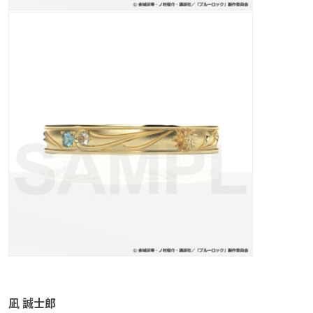
凪 誠士郎