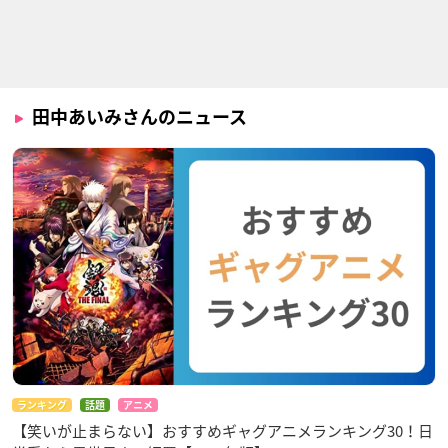
干物妹！うまるちゃ
つうかあ
ディアホライゾン
んR
（被）
目黒めぐみ
土間うまる
ソフィア
田中あいみさんのニュース
ピカイア!!
SHOW BY ROCK!!#
アクティヴレイド -機
動強襲室第八係- 2nd
ウェンディ
ペイペイン
鏑木まりも
ランキング
話題
アニメ
【笑いが止まらない】おすすめギャグアニメランキング30！日