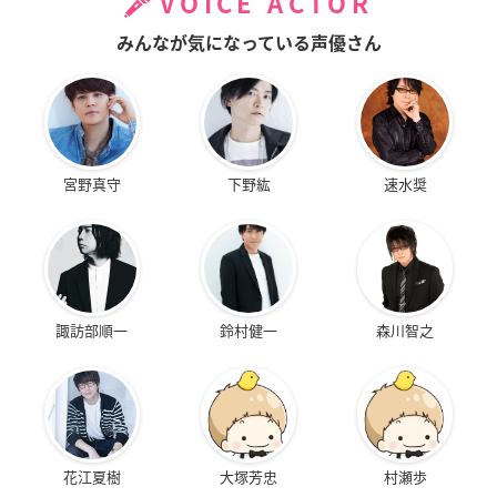
VOICE ACTOR
みんなが気になっている声優さん
宮野真守
下野紘
速水奨
諏訪部順一
鈴村健一
森川智之
花江夏樹
大塚芳忠
村瀬歩