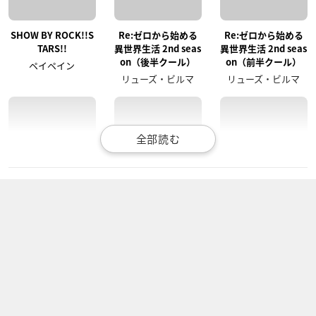
SHOW BY ROCK!!S
Re:ゼロから始める
Re:ゼロから始める
TARS!!
異世界生活 2nd seas
異世界生活 2nd seas
on（後半クール）
on（前半クール）
ペイペイン
リューズ・ビルマ
リューズ・ビルマ
蜘蛛ですが、なに
Re:ステージ! ドリー
上野さんは不器用
か？
ムデイズ♪
田中
ユーリ
岬珊瑚