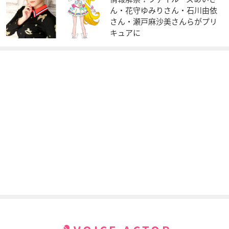
UTOPA
珈琲いかがでしょう
15歳、今日から同棲
ん・花守ゆみりさん・石川由依
はじめます。
クイ
雅
さん・瀬戸麻沙美さんらがプリ
真木日和
キュアに