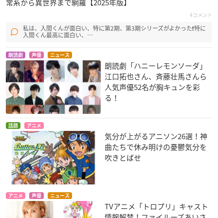
常系から異世界まで網羅【2025年版】
この美術部には問題
干物妹！うまるちゃ
ピカイア！
4コメント
がある！
ん
ウェンディ
私は、入間くんが面白い、特に第2期、第3期シリーズがよかった❗特に
萌香
土間うまる
入間くん最高に面白い、…
朗読劇
声優
ニュース
朗読劇「ハニーレモンソーダ」
江口拓也さん、斉藤壮馬さんら
人気声優52名が胸キュンを彩
る！
わしも-wasimo-(第
わしも-wasimo-
えんぎもん
2シリーズ)
ひより
小福
話題
アニメ
気分が上がるアニソン26選！神
ひより
曲たちで休み明けの憂鬱気分を
吹きとばせ
アニメ
声優
ニュース
TVアニメ「トロプリ」キャスト
情報解禁！ファイルーズあいさ