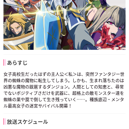
あらすじ
女子高校生だったはずの主人公＜私＞は、突然ファンタジー世
界の蜘蛛の魔物に転生してしまう。しかも、生まれ落ちたのは
凶悪な魔物の跋扈するダンジョン。人間としての知恵と、尋常
でないポジティブさだけを武器に、超格上の敵モンスター達を
蜘蛛の巣や罠で倒して生き残っていく……。種族底辺・メンタ
ル最高女子の迷宮サバイバル開幕！
放送スケジュール