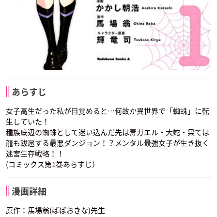
あらすじ
女子高生だった私が目覚めると…何故か異世界で「蜘蛛」に転
生していた！
種族底辺の蜘蛛として迷い込んだ先は毒ガエル・大蛇・果ては
龍も跋扈する最悪ダンジョン！？メンタル最強女子が生き抜く
迷宮生存戦略！！
(コミックス第1巻あらすじ）
漫画詳細
原作：馬場翁(ばばおきな)先生