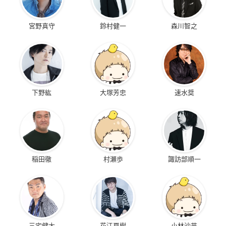
宮野真守
鈴村健一
森川智之
下野紘
大塚芳忠
速水奨
稲田徹
村瀬歩
諏訪部順一
三宅健太
花江夏樹
小林沙苗