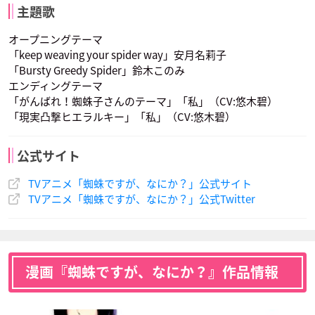
主題歌
オープニングテーマ
「keep weaving your spider way」安月名莉子
「Bursty Greedy Spider」鈴木このみ
ソフィア・ケレン
ラース
黒
エンディングテーマ
声優：竹達彩奈
声優：逢坂良太
声優：浪川大輔
「がんばれ！蜘蛛子さんのテーマ」「私」（CV:悠木碧）
「現実凸撃ヒエラルキー」「私」（CV:悠木碧）
公式サイト
TVアニメ「蜘蛛ですが、なにか？」公式サイト
TVアニメ「蜘蛛ですが、なにか？」公式Twitter
天の声
声優：井上喜久子
漫画『蜘蛛ですが、なにか？』作品情報