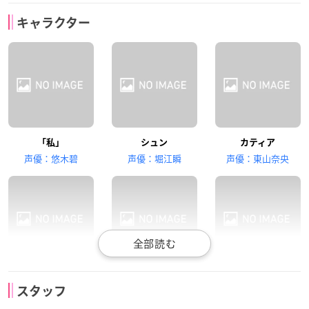
石川界人
小倉唯
喜多村英梨
キャラクター
ユーゴー
スー
フェイ
奥野香耶
田中あいみ
榎木淳弥
「私」
シュン
カティア
フィリメス
ユーリ
ユリウス
声優：悠木碧
声優：堀江瞬
声優：東山奈央
興津和幸
梅原裕一郎
上坂すみれ
ユーゴー
スー
フェイ
ハイリンス・クォー
バルト・フィサロ
魔王
スタッフ
声優：石川界人
声優：小倉唯
声優：喜多村英梨
ト