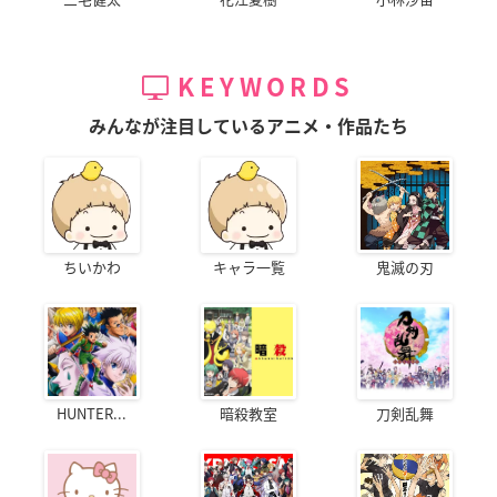
KEYWORDS
みんなが注目しているアニメ・作品たち
ちいかわ
キャラ一覧
鬼滅の刃
HUNTER...
暗殺教室
刀剣乱舞