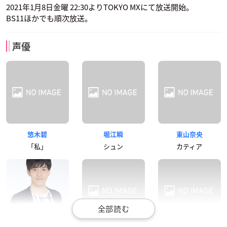
2021年1月8日金曜 22:30よりTOKYO MXにて放送開始。
BS11ほかでも順次放送。
声優
悠木碧
堀江瞬
東山奈央
「私」
シュン
カティア