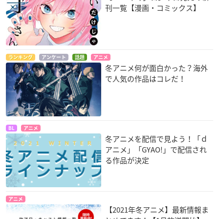
刊一覧【漫画・コミックス】
ランキング
アンケート
話題
アニメ
冬アニメ何が面白かった？海外
で人気の作品はコレだ！
BL
アニメ
冬アニメを配信で見よう！「ｄ
アニメ」「GYAO!」で配信され
る作品が決定
アニメ
【2021年冬アニメ】最新情報ま