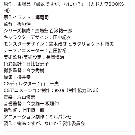
原作：馬場翁 『蜘蛛ですが、なにか？』（カドカワBOOKS
刊）
原作イラスト：輝竜司
監督：板垣伸
シリーズ構成：馬場翁 百瀬祐一郎
キャラクターデザイン：田中紀衣
モンスターデザイン：鈴木政彦 ヒラタリョウ 木村博美
フィリメス
ユーリ
ユリウス
チーフアニメーター：吉田智裕
竹達彩奈
逢坂良太
浪川大輔
声優：奥野香耶
声優：田中あいみ
声優：榎木淳弥
ソフィア・ケレン
ラース
黒
美術監督/美術設定：長岡慎治
色彩設計：日比智恵子
撮影監督：今泉秀樹
編集：櫻井崇
CGディレクター：山口一夫
CGアニメーション制作：exsa（制作協力ENGI）
音楽：片山修志
音響監督：今泉雄一 板垣伸
ハイリンス・クォー
バルト・フィサロ
魔王
井上喜久子
ト
声優：梅原裕一郎
声優：上坂すみれ
助監督：上田慎一郎
天の声
声優：興津和幸
アニメーション制作：ミルパンセ
製作：蜘蛛ですが、なにか？製作委員会