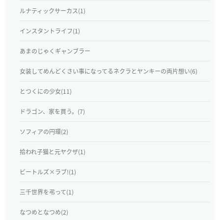
ルナティックサーカス(1)
インスタントライフ(1)
あまのじゃくギャンブラー
女装してめんどくさい事になってるネクラとヤンキーの両片想い(6)
とつくにの少女(11)
ドラゴン、家を買う。(7)
ソフィアの円環(2)
拾われ子猫と元ヤクザ(1)
ビートルズ×ラブ!(1)
三千世界を弔って(1)
なつめとなつめ(2)