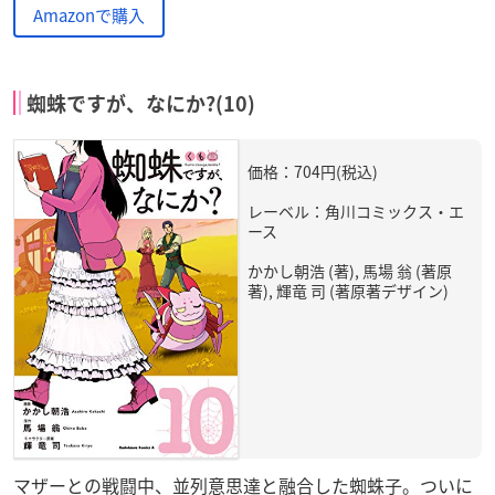
Amazonで購入
蜘蛛ですが、なにか?(10)
価格：704円(税込)
レーベル：角川コミックス・エ
ース
かかし朝浩 (著), 馬場 翁 (著原
著), 輝竜 司 (著原著デザイン)
マザーとの戦闘中、並列意思達と融合した蜘蛛子。ついに