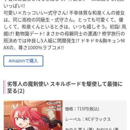
いっぱい!!
可愛い×カッコいい=式守さん! 不幸体質な和泉くんの彼女
は、同じ高校の同級生・式守さん。とっても可愛くて、優
しくて、和泉くんといるときは、いつも嬉しそう。初詣! 凧
揚げ! 動物園デート! まさかの母親同士の遭遇!? 修学旅行の
班決めでは仲良し5人組に問題発生!? ドキドキ&胸キュンM
AXの、尊さ1000%ラブコメ!!
Amazonで購入
劣等人の魔剣使い スキルボードを駆使して最強に
至る(2)
価格：715円(税込)
レーベル：KCデラックス
かのう 寛人 (著), かやはら (著