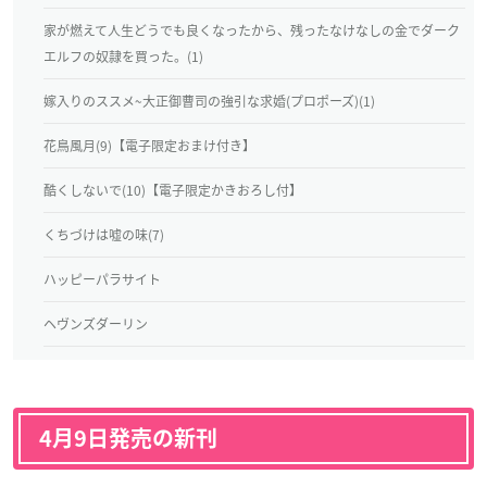
家が燃えて人生どうでも良くなったから、残ったなけなしの金でダーク
エルフの奴隷を買った。(1)
嫁入りのススメ~大正御曹司の強引な求婚(プロポーズ)(1)
花鳥風月(9)【電子限定おまけ付き】
酷くしないで(10)【電子限定かきおろし付】
くちづけは嘘の味(7)
ハッピーパラサイト
ヘヴンズダーリン
4月9
日発売の新刊