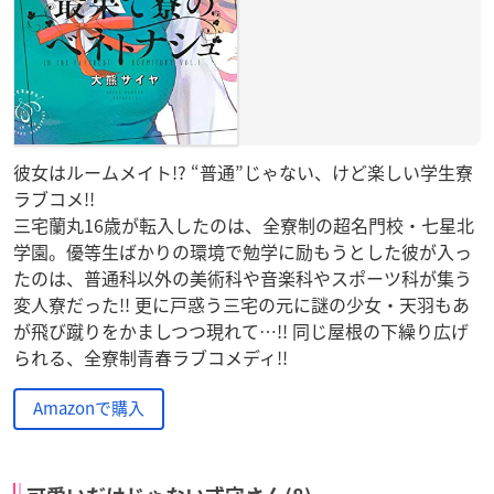
彼女はルームメイト!? “普通”じゃない、けど楽しい学生寮
ラブコメ!!
三宅蘭丸16歳が転入したのは、全寮制の超名門校・七星北
学園。優等生ばかりの環境で勉学に励もうとした彼が入っ
たのは、普通科以外の美術科や音楽科やスポーツ科が集う
変人寮だった!! 更に戸惑う三宅の元に謎の少女・天羽もあ
が飛び蹴りをかましつつ現れて…!! 同じ屋根の下繰り広げ
られる、全寮制青春ラブコメディ!!
Amazonで購入