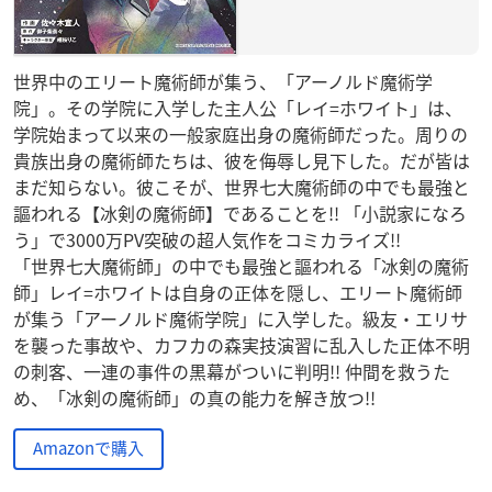
世界中のエリート魔術師が集う、「アーノルド魔術学
院」。その学院に入学した主人公「レイ=ホワイト」は、
学院始まって以来の一般家庭出身の魔術師だった。周りの
貴族出身の魔術師たちは、彼を侮辱し見下した。だが皆は
まだ知らない。彼こそが、世界七大魔術師の中でも最強と
謳われる【冰剣の魔術師】であることを!! 「小説家になろ
う」で3000万PV突破の超人気作をコミカライズ!!
「世界七大魔術師」の中でも最強と謳われる「冰剣の魔術
師」レイ=ホワイトは自身の正体を隠し、エリート魔術師
が集う「アーノルド魔術学院」に入学した。級友・エリサ
を襲った事故や、カフカの森実技演習に乱入した正体不明
の刺客、一連の事件の黒幕がついに判明!! 仲間を救うた
め、「冰剣の魔術師」の真の能力を解き放つ!!
Amazonで購入