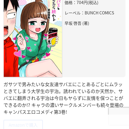
価格：704円(税込)
レーベル：BUNCH COMICS
早坂 啓吾 (著)
ガサツで男みたいな女友達サバエにことあるごとにムラッ
ときてしまう大学生の宇治。誘われているのか天然か、サ
バエに翻弄される宇治は今日もヤらずに友情を保つことが
できるのか!? キャラの濃いサークルメンバーも続々登場の
キャンパスエロコメディ第3巻!
Amazonで購入