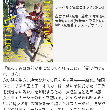
レーベル：電撃コミックスNEXT
古宮 九時 (原著), 越水 ナオキ (原
著著), chibi (原著著イラスト), c
hibi (原著著イラストデザイン)
「俺の望みはお前が妻になってくれること」「受け付けら
れません!」
永い時を生き、絶大な力で災厄を呼ぶ異端――魔女。強国
ファルサスの王太子・オスカーは、幼い頃に受けた『子孫
を残せない呪い』を解呪するため、大陸最強と名高い魔
女・ティナーシャのもとを訪れる。どんな望みも叶えると
いう“魔女の塔”の試練を乗り越えたオスカーだが、彼が望
んだのはティナーシャを妻として迎えることだった!