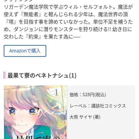
リガーデン魔法学院で学ぶウィル・セルフォルト。魔法が
使えず『無能者』と軽んじられる少年は、魔法世界の頂
『塔』を目指す事を諦めていなかった。単位不足を補うた
め、ダンジョンに潜りモンスターを狩り続ける!! 幼き日に
交わした『約束』を果たす為に──
Amazonで購入
最果て寮のベネトナシュ(1)
価格：528円(税込)
レーベル：講談社コミックス
大熊 サイヤ (著)