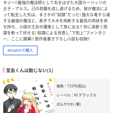
タジー!!最強の魔法師として名をはせた大国カーリッツの
王子・アルス。己の悲願を成し遂げるため、彼が魔法によ
って転生した先は、まさかの“奴隷”だった! 強大な竜すら滅
する最強の魔法と、素手で大木を両断する最高の肉体を併
せ持ち、小国の王女の護衛として旅に出る!! 世に渦巻く陰
謀を斬って伏せる! 奴隷による世直し“下剋上”ファンタジ
ー、ここに開幕!! 原作者書き下ろし小説も収録!!
Amazonで購入
堂島くんは動じない(1)
価格：715円(税込)
レーベル：KCデラックス
ぱんやかわ (著)