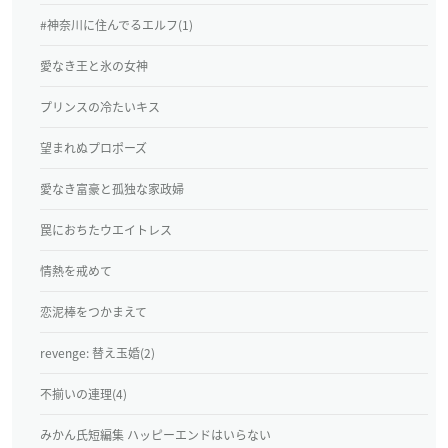
#神奈川に住んでるエルフ(1)
愛なき王と氷の女神
プリンスの冷たいキス
望まれぬプロポーズ
愛なき富豪と孤独な家政婦
罠におちたウエイトレス
情熱を戒めて
恋泥棒をつかまえて
revenge: 替え玉婚(2)
不揃いの連理(4)
みかん氏短編集 ハッピーエンドはいらない