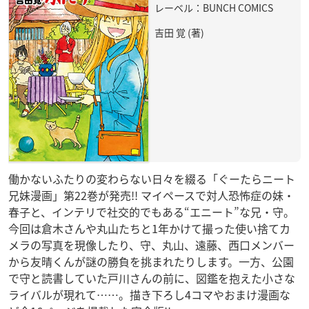
レーベル：BUNCH COMICS
吉田 覚 (著)
働かないふたりの変わらない日々を綴る「ぐーたらニート
兄妹漫画」第22巻が発売!! マイペースで対人恐怖症の妹・
春子と、インテリで社交的でもある“エニート”な兄・守。
今回は倉木さんや丸山たちと1年かけて撮った使い捨てカ
メラの写真を現像したり、守、丸山、遠藤、西口メンバー
から友晴くんが謎の勝負を挑まれたりします。一方、公園
で守と読書していた戸川さんの前に、図鑑を抱えた小さな
ライバルが現れて……。描き下ろし4コマやおまけ漫画な