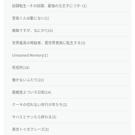
奴隷転生 ~その奴隷、最強の元王子につき~(1)
堂島くんは動じない(1)
蜘蛛ですが、なにか?(10)
世界最高の暗殺者、異世界貴族に転生する(3)
Unnamed Memory(1)
死役所(18)
働かないふたり(22)
鹿楓堂よついろ日和(14)
ケーキの切れない非行少年たち(2)
サバエとヤッたら終わる(3)
東京トイボクシーズ(3)