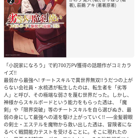
著), 萩鵜 アキ (著著原著)
「小説家になろう」で約700万PV獲得の話題作がコミカラ
イズ!!
最弱から最強へ! チートスキルで異世界無双!!うだつの上が
らない会社員・水梳透が転生したのは、転生者を「劣等
人」と呼び、その極端な弱さを蔑む世界だった。しかし、
神様からスキルボードという能力をもらった透は、「魔
剣」や「限界突破」等のチートスキルを自ら選びぬき、最
弱の身にして最強への道を駆け上がっていく!! ──金髪碧眼
の剣士・エステルを魔物から救い出した透は、冒険者にな
るべく戦闘能力テストを受けることに。そこに現れたの