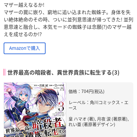
マザー越えなるか!
マザーの罠に嵌り、窮地に追い込まれた蜘蛛子。身体を失
い絶体絶命のその時、ついに並列意思達が帰ってきた! 並列
意思達と融合し、本気モードの蜘蛛子は念願(?)のマザー越
えを成せるのか!?
Amazonで購入
世界最高の暗殺者、異世界貴族に転生する(3)
価格：704円(税込)
レーベル：角川コミックス・エ
ース
皇 ハマオ (著), 月夜 涙 (著原著),
れい亜 (著原著デザイン)