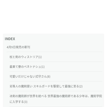
4月9日発売の新刊
杖と剣のウィストリア(1)
最果て寮のベネトナシュ(1)
可愛いだけじゃない式守さん(8)
劣等人の魔剣使い スキルボードを駆使して最強に至る(2)
冰剣の魔術師が世界を統べる 世界最強の魔術師である少年は、魔術学院
に入学する(3)