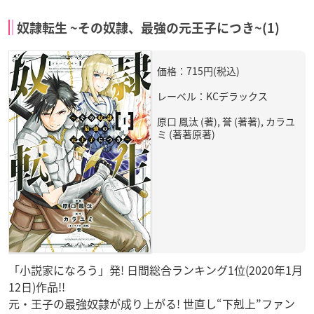
奴隷転生 ~その奴隷、最強の元王子につき~(1)
価格：715円(税込)
レーベル：KCデラックス
原口 鳳汰 (著), 誉 (著著), カラユ
ミ (著著原著)
「小説家になろう」発! 日間総合ランキング1位(2020年1月
12日)作品!!
元・王子の最強奴隷が成り上がる! 世直し“下剋上”ファン