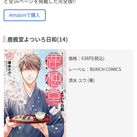
ど全16ページを掲載した完全版!!
Amazonで購入
鹿楓堂よついろ日和(14)
価格：638円(税込)
レーベル：BUNCH COMICS
清水 ユウ (著)