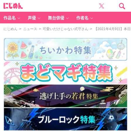
に
じ
め
ん
作品名
声優
舞台俳優
作者名
にじめん
>
ニュース
>
可愛いだけじゃない式守さん
> 【2021年4月9日】