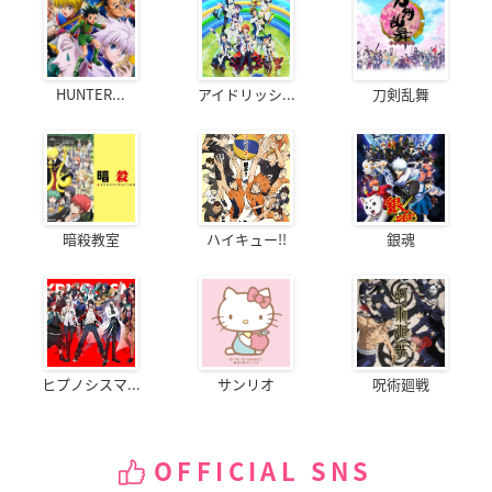
HUNTER...
アイドリッシ...
刀剣乱舞
暗殺教室
ハイキュー!!
銀魂
ヒプノシスマ...
サンリオ
呪術廻戦
OFFICIAL SNS