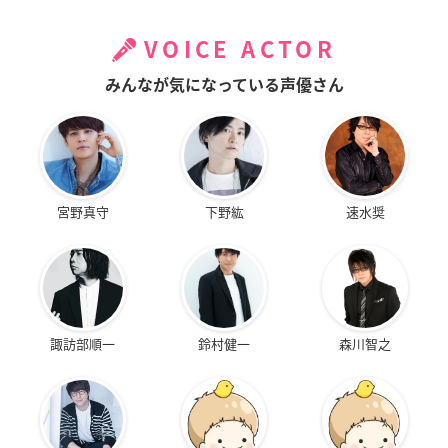
VOICE ACTOR
みんなが気になっている声優さん
宮野真守
下野紘
速水奨
諏訪部順一
鈴村健一
森川智之