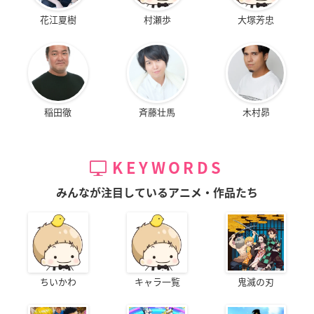
花江夏樹
村瀬歩
大塚芳忠
稲田徹
斉藤壮馬
木村昴
KEYWORDS
みんなが注目しているアニメ・作品たち
ちいかわ
キャラ一覧
鬼滅の刃