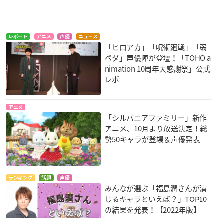
レポート
アニメ
声優
ニュース
「ヒロアカ」「呪術廻戦」「弱
ペダ」声優陣が登壇！「TOHO a
nimation 10周年大感謝祭」公式
レポ
アニメ
「シルバニアファミリー」新作
アニメ、10月より放送決定！総
勢50キャラが登場＆声優発表
ランキング
話題
声優
みんなが選ぶ「福島潤さんが演
じるキャラといえば？」TOP10
の結果を発表！【2022年版】