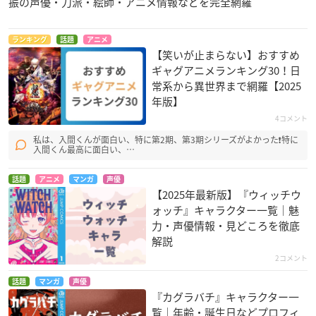
振の声優・刀派・絵師・アニメ情報などを完全網羅
ランキング
話題
アニメ
【笑いが止まらない】おすすめ
ギャグアニメランキング30！日
常系から異世界まで網羅【2025
年版】
4コメント
私は、入間くんが面白い、特に第2期、第3期シリーズがよかった❗特に
入間くん最高に面白い、…
話題
アニメ
マンガ
声優
【2025年最新版】『ウィッチウ
ォッチ』キャラクター一覧｜魅
力・声優情報・見どころを徹底
解説
2コメント
話題
マンガ
声優
『カグラバチ』キャラクター一
覧｜年齢・誕生日などプロフィ