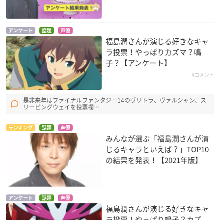
アンケート
話題
声優
福島潤さんが演じる好きなキャ
ラ投票！やっぱりカズマ？鳴
子？【アンケート】
4コメント
是非来年はファイナルファンタジー14のヴリトラ、ヴァルシャン、ス
リーピングウェイを投票欄…
ランキング
話題
声優
みんなが選ぶ「福島潤さんが演
じるキャラといえば？」TOP10
の結果を発表！【2021年版】
アンケート
話題
声優
福島潤さんが演じる好きなキャ
ラ投票！やっぱり鳴子？カズ