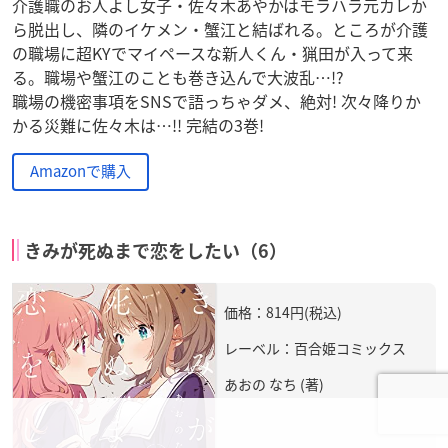
介護職のお人よし女子・佐々木あやかはモラハラ元カレか
ら脱出し、隣のイケメン・蟹江と結ばれる。ところが介護
の職場に超KYでマイペースな新人くん・猟田が入って来
る。職場や蟹江のことも巻き込んで大波乱…!?
職場の機密事項をSNSで語っちゃダメ、絶対! 次々降りか
かる災難に佐々木は…!! 完結の3巻!
Amazonで購入
きみが死ぬまで恋をしたい（6）
価格：814円(税込)
レーベル：百合姫コミックス
あおの なち (著)