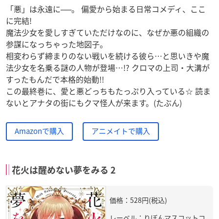
「悪」は永遠に──。 偏愛から始まる日常コメディ、ここ
に完結!
魔法少女を愛しすぎていただけなのに、なぜか悪の組織の
参謀になっちゃった地図子。
相変わらず締まりのない戦いを続ける彼ら…と思いきや魔
法少女を名乗る謎の人物が登場…!? クロマの上司・大溝が
すったもんだで本格的始動!!
この最終巻に、愛と悪どっちもたっぷり入っている☆ 読ま
ないとアナタの街にもクマ怪人が来ます。(たぶん)
Amazonで購入
アニメイトで購入
花火は醒めない夢をみる 2
価格：528円(税込)
レーベル：りぼんマスコットコ