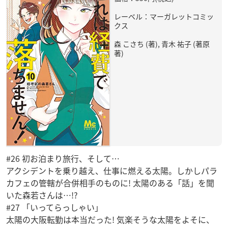
レーベル：マーガレットコミッ
クス
森 こさち (著), 青木 祐子 (著原
著)
#26 初お泊まり旅行、そして…
アクシデントを乗り越え、仕事に燃える太陽。しかしパラ
カフェの管轄が合併相手のものに! 太陽のある「話」を聞
いた森若さんは…!?
#27 「いってらっしゃい」
太陽の大阪転勤は本当だった! 気楽そうな太陽をよそに、