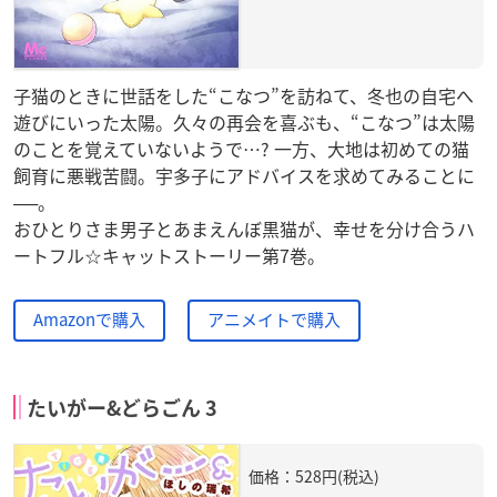
子猫のときに世話をした“こなつ”を訪ねて、冬也の自宅へ
遊びにいった太陽。久々の再会を喜ぶも、“こなつ”は太陽
のことを覚えていないようで…? 一方、大地は初めての猫
飼育に悪戦苦闘。宇多子にアドバイスを求めてみることに
──。
おひとりさま男子とあまえんぼ黒猫が、幸せを分け合うハ
ートフル☆キャットストーリー第7巻。
Amazonで購入
アニメイトで購入
たいがー&どらごん 3
価格：528円(税込)