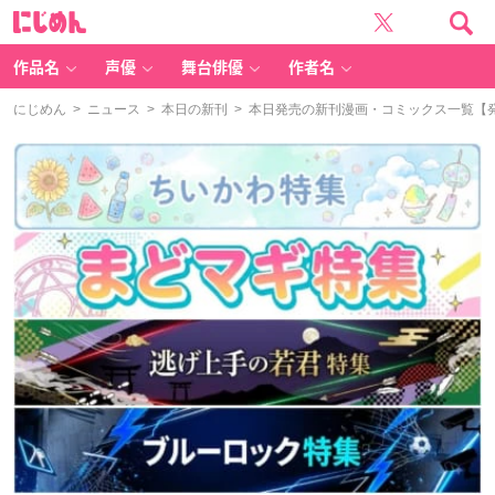
に
じ
め
ん
作品名
声優
舞台俳優
作者名
にじめん
>
ニュース
>
本日の新刊
> 本日発売の新刊漫画・コミックス一覧【発売