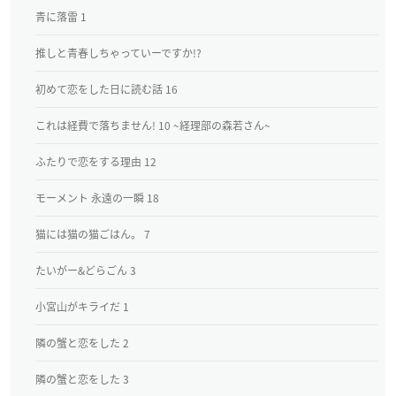
青に落雷 1
推しと青春しちゃっていーですか!?
初めて恋をした日に読む話 16
これは経費で落ちません! 10 ~経理部の森若さん~
ふたりで恋をする理由 12
モーメント 永遠の一瞬 18
猫には猫の猫ごはん。 7
たいがー&どらごん 3
小宮山がキライだ 1
隣の蟹と恋をした 2
隣の蟹と恋をした 3