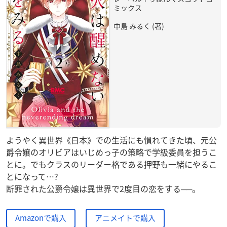
ミックス
中島 みるく (著)
ようやく異世界《日本》での生活にも慣れてきた頃、元公
爵令嬢のオリビアはいじめっ子の策略で学級委員を担うこ
とに。でもクラスのリーダー格である押野も一緒にやるこ
とになって…?
断罪された公爵令嬢は異世界で2度目の恋をする──。
Amazonで購入
アニメイトで購入