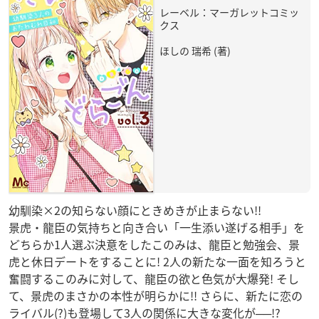
レーベル：マーガレットコミッ
クス
ほしの 瑞希 (著)
幼馴染×2の知らない顔にときめきが止まらない!!
景虎・龍臣の気持ちと向き合い「一生添い遂げる相手」を
どちらか1人選ぶ決意をしたこのみは、龍臣と勉強会、景
虎と休日デートをすることに! 2人の新たな一面を知ろうと
奮闘するこのみに対して、龍臣の欲と色気が大爆発! そし
て、景虎のまさかの本性が明らかに!! さらに、新たに恋の
ライバル(?)も登場して3人の関係に大きな変化が──!?