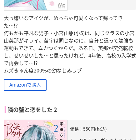
大っ嫌いなアイツが、めっちゃ可愛くなって帰ってき
た…!?
何もかも平凡な男子・小宮山駆(小5)は、同じクラスの小宮
山英那がキライ。苗字は同じなのに、自分と違って勉強も
運動もできて、ムカつくからだ。ある日、英那が突然転校
し、せいせいした…と思ったけれど、4年後、高校の入学式
で再会して…!?
ムズきゅん度200%の幼なじみラブ
Amazonで購入
隣の蟹と恋をした 2
価格：550円(税込)
レーベル：マーガレットコミッ