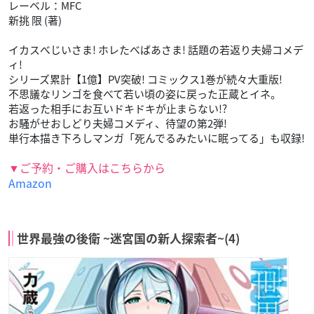
レーベル：MFC
新挑 限 (著)
イカスべじいさま! ホレたべばあさま! 話題の若返り夫婦コメデ
ィ!
シリーズ累計【1億】PV突破! コミックス1巻が続々大重版!
不思議なリンゴを食べて若い頃の姿に戻った正蔵とイネ。
若返った相手にお互いドキドキが止まらない!?
お騒がせおしどり夫婦コメディ、待望の第2弾!
単行本描き下ろしマンガ「死んでるみたいに眠ってる」も収録!
▼ご予約・ご購入はこちらから
Amazon
世界最強の後衛 ~迷宮国の新人探索者~(4)