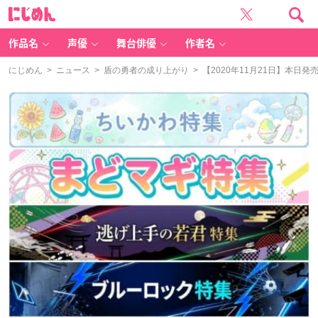
に
じ
め
ん
作品名
声優
舞台俳優
作者名
にじめん
>
ニュース
>
盾の勇者の成り上がり
> 【2020年11月21日】本日