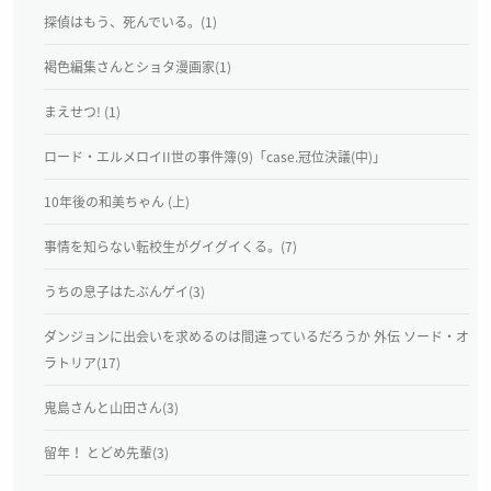
探偵はもう、死んでいる。(1)
褐色編集さんとショタ漫画家(1)
まえせつ! (1)
ロード・エルメロイII世の事件簿(9)「case.冠位決議(中)」
10年後の和美ちゃん (上)
事情を知らない転校生がグイグイくる。(7)
うちの息子はたぶんゲイ(3)
ダンジョンに出会いを求めるのは間違っているだろうか 外伝 ソード・オ
ラトリア(17)
鬼島さんと山田さん(3)
留年！ とどめ先輩(3)