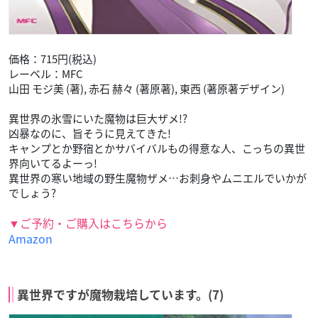
価格：715円(税込)
レーベル：MFC
山田 モジ美 (著), 赤石 赫々 (著原著), 東西 (著原著デザイン)
異世界の氷雪にいた魔物は巨大ザメ!?
凶暴なのに、旨そうに見えてきた!
キャンプとか野宿とかサバイバルもの得意な人、こっちの異世
界向いてるよーっ!
異世界の寒い地域の野生魔物ザメ…お刺身やムニエルでいかが
でしょう?
▼ご予約・ご購入はこちらから
Amazon
異世界ですが魔物栽培しています。(7)