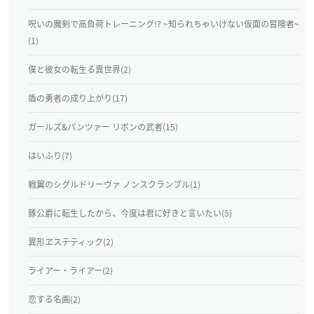
呪いの魔剣で高負荷トレーニング!? ~知られちゃいけない仮面の冒険者~
(1)
僕と彼女の転生る異世界(2)
盾の勇者の成り上がり(17)
ガールズ&パンツァー リボンの武者(15)
はいふり(7)
戦翼のシグルドリーヴァ ノンスクランブル(1)
豚公爵に転生したから、今度は君に好きと言いたい(5)
異形ヱステティック(2)
ライアー・ライアー(2)
恋する名画(2)