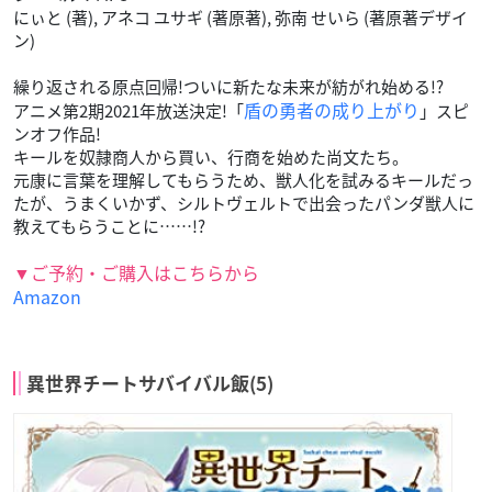
にぃと (著), アネコ ユサギ (著原著), 弥南 せいら (著原著デザイ
ン)
繰り返される原点回帰!ついに新たな未来が紡がれ始める!?
盾の勇者の成り上がり
アニメ第2期2021年放送決定!「
」スピ
ンオフ作品!
キールを奴隷商人から買い、行商を始めた尚文たち。
元康に言葉を理解してもらうため、獣人化を試みるキールだっ
たが、うまくいかず、シルトヴェルトで出会ったパンダ獣人に
教えてもらうことに……!?
▼ご予約・ご購入はこちらから
Amazon
異世界チートサバイバル飯(5)