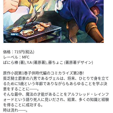
価格：715円(税込)
レーベル：MFC
ばにら棒 (著), Y.A (著原著), 藤ちょこ (著原著デザイン)
原作小説第1巻子供時代編のコミカライズ第2巻!
貧乏騎士爵家の八男であるヴェルは、将来、ひとりで身を立て
るために5歳という年齢でありながらもあらゆることを学ぶ決
意をすることに――。
そんな最中、魔法の才能があることをアルフレッド・レインフ
ォードという語り死人に見いだされ、結果、多くの知識と経験
を得ることに成功する。
時は流れ――。