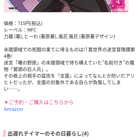
価格：715円(税込)
レーベル：MFC
力蔵 (著), とーわ (著原著), 風花 風花 (著原著デザイン)
未踏領域での死闘の果てに得るものは!? 異世界の迷宮冒険譚第
4巻!
迷宮「曙の野原」の未踏領域で待ち構えていた“名前付き”の魔
物「鷲頭の巨人兵」。
その格上の相手の猛攻を『支援』によってなんとか防いだアリ
ヒトだったが、支援の対象外である自らが負傷してしま
い……。
▼ご予約・ご購入はこちらから
Amazon
出遅れテイマーのその日暮らし(4)