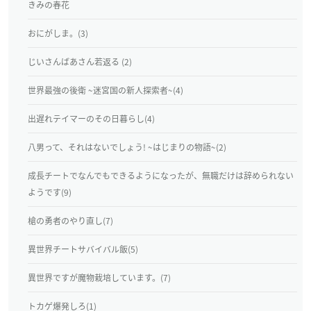
きみの春花
おにがしま。(3)
じいさんばあさん若返る (2)
世界最強の後衛 ~迷宮国の新人探索者~(4)
出遅れテイマーのその日暮らし(4)
八男って、それはないでしょう! ~はじまりの物語~(2)
成長チートでなんでもできるようになったが、無職だけは辞められない
ようです(9)
槍の勇者のやり直し(7)
異世界チートサバイバル飯(5)
異世界ですが魔物栽培しています。(7)
トカゲ爆発しろ(1)